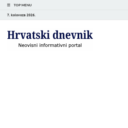
TOP MENU
7. kolovoza 2026.
Hrvat
Neovisni
informativni
dnevn
portal