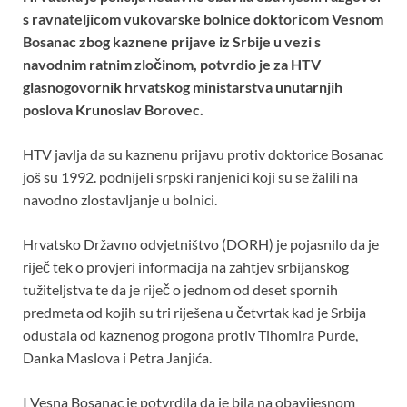
o
A
t
s ravnateljicom vukovarske bolnice doktoricom Vesnom
o
p
Bosanac zbog kaznene prijave iz Srbije u vezi s
k
p
navodnim ratnim zločinom, potvrdio je za HTV
glasnogovornik hrvatskog ministarstva unutarnjih
poslova Krunoslav Borovec.
HTV javlja da su kaznenu prijavu protiv doktorice Bosanac
još su 1992. podnijeli srpski ranjenici koji su se žalili na
navodno zlostavljanje u bolnici.
Hrvatsko Državno odvjetništvo (DORH) je pojasnilo da je
riječ tek o provjeri informacija na zahtjev srbijanskog
tužiteljstva te da je riječ o jednom od deset spornih
predmeta od kojih su tri riješena u četvrtak kad je Srbija
odustala od kaznenog progona protiv Tihomira Purde,
Danka Maslova i Petra Janjića.
I Vesna Bosanac je potvrdila da je bila na obavijesnom