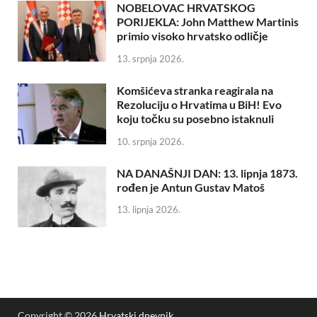
NOBELOVAC HRVATSKOG
PORIJEKLA: John Matthew Martinis
primio visoko hrvatsko odličje
13. srpnja 2026.
Komšićeva stranka reagirala na
Rezoluciju o Hrvatima u BiH! Evo
koju točku su posebno istaknuli
10. srpnja 2026.
NA DANAŠNJI DAN: 13. lipnja 1873.
rođen je Antun Gustav Matoš
13. lipnja 2026.
Copyright © 2026
Hrvatski dnevnik
.