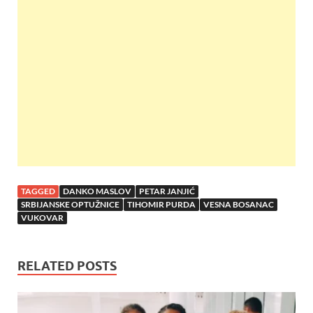
b
er
s
es
e
o
A
t
o
p
k
p
TAGGED
DANKO MASLOV
PETAR JANJIĆ
SRBIJANSKE OPTUŽNICE
TIHOMIR PURDA
VESNA BOSANAC
VUKOVAR
RELATED POSTS