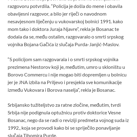
razgovoru potvrdila. “Policija je došla do mene i obavila
obavijesni razgovor, a bilo jer riječi o navodnom
nesavjesnom liječenju u vukovarskoj bolnici 1991. kako
mom tako i doktora Juraja Njavre”, rekla je Bosanac te
dodala da se, među ostalim, razgovaralo o smrti srpskog
vojnika Bojana Gačića iz slučaja Purda-Janjić-Maslov.
“S policijom sam razgovarala i o smrti srpskog vojnika
prezimena Nestorov koji je, međutim, umro u skloništu u
Borovo Commercu i nije mogao biti dopremljen u bolnicu
jer je JNA izbila na Priljevo i presjekla sve komunikacije
između Vukovara i Borova naselja”, rekla je Bosanac.
Srbijansko tužiteljstvo za ratne zločine, međutim, tvrdi
Srbija nije podignula optužnicu protiv doktorice Vesne
Bosanac, nego da se radi o reviziji predmeta vojnog suda iz
1992., koja se provodi kako bi se spriječilo ponavljanje
slučaja Tihomira Purde.