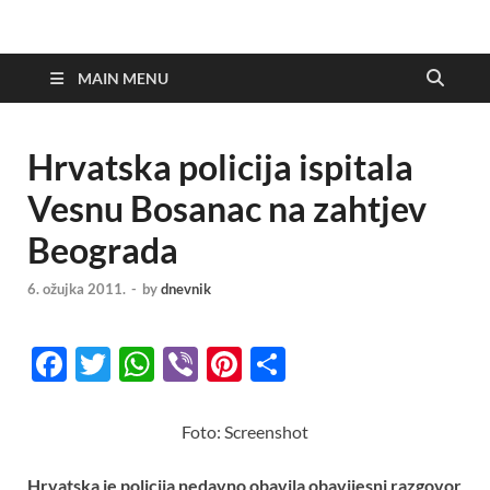
MAIN MENU
Hrvatska policija ispitala
Vesnu Bosanac na zahtjev
Beograda
6. ožujka 2011.
-
by
dnevnik
F
T
W
Vi
Pi
S
ac
w
h
b
nt
h
e
itt
at
er
er
ar
Foto: Screenshot
b
er
s
es
e
Hrvatska je policija nedavno obavila obavijesni razgovor