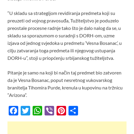
“U skladu sa strategijom revidiranja predmeta koji su
preuzeti od vojnog pravosuđa, Tužiteljstvo je poduzelo
preostale procesne radnje tako što je dalo nalog da se, u
skladu sa sporazumom o suradnji s DORH-om, uzme
izjava od jednog svjedoka u predmetu ‘Vesna Bosanac’, u
cilju zatvaranja toga predmeta ili njegovog ustupanja
DORH-u”, stoji u priopćenju srbijanskog tužiteljstva.
Pitanje je samo na koji bi način taj predmet bio zatvoren
da je Vesna Bosanac, poput nesretnog vukovarskog
branitelja Tihomira Purde, krenula u kupovinu na tržnicu
“Arizona”.
F
T
W
Vi
Pi
S
ac
w
h
b
nt
h
e
itt
at
er
er
ar