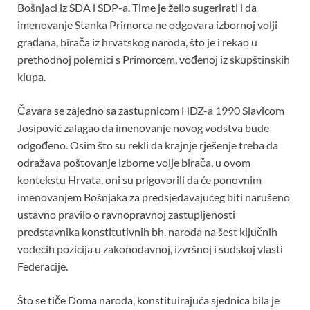
Bošnjaci iz SDA i SDP-a. Time je želio sugerirati i da
imenovanje Stanka Primorca ne odgovara izbornoj volji
građana, birača iz hrvatskog naroda, što je i rekao u
prethodnoj polemici s Primorcem, vođenoj iz skupštinskih
klupa.
Čavara se zajedno sa zastupnicom HDZ-a 1990 Slavicom
Josipović zalagao da imenovanje novog vodstva bude
odgođeno. Osim što su rekli da krajnje rješenje treba da
odražava poštovanje izborne volje birača, u ovom
kontekstu Hrvata, oni su prigovorili da će ponovnim
imenovanjem Bošnjaka za predsjedavajućeg biti narušeno
ustavno pravilo o ravnopravnoj zastupljenosti
predstavnika konstitutivnih bh. naroda na šest ključnih
vodećih pozicija u zakonodavnoj, izvršnoj i sudskoj vlasti
Federacije.
Što se tiče Doma naroda, konstituirajuća sjednica bila je