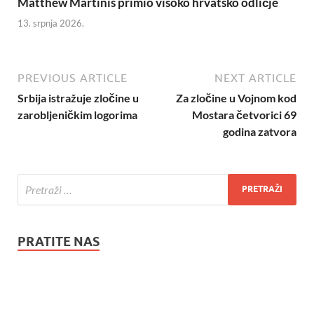
Matthew Martinis primio visoko hrvatsko odličje
13. srpnja 2026.
PREVIOUS ARTICLE
NEXT ARTICLE
Srbija istražuje zločine u
Za zločine u Vojnom kod
zarobljeničkim logorima
Mostara četvorici 69
godina zatvora
PRATITE NAS