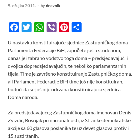
9. ožujka 2011.
-
by
dnevnik
F
T
W
Vi
Pi
S
ac
w
h
b
nt
h
U nastavku konstituirajuće sjednice Zastupničkog doma
e
itt
at
er
er
ar
Parlamenta Federacije BiH, započete još u studenom,
b
er
s
es
e
danas je izabrano vodstvo toga doma – predsjedavajući i
o
A
t
dvojica dopredsjedavajućih, te nekoliko parlamentarnih
tijela. Time je završeno konstituiranje Zastupničkog doma,
o
p
ali Parlament Federacije BiH time još nije konstituiran,
k
p
budući da se još nije održana konstituirajuća sjednica
Doma naroda.
Za predsjedavajućeg Zastupničkog doma imenovan Denis
Zvizdić, Bošnjak po nacionalnosti, iz Stranke demokratske
akcije sa 60 glasova poslanika te uz devet glasova protiv i
15 suzdržanih.