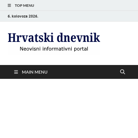
TOP MENU
6. kolovoza 2026.
Hrvat
Neovisni
informativni
dnevn
portal
MAIN MENU