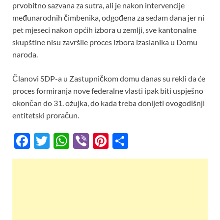
prvobitno sazvana za sutra, ali je nakon intervencije
međunarodnih čimbenika, odgođena za sedam dana jer ni
pet mjeseci nakon općih izbora u zemlji, sve kantonalne
skupštine nisu završile proces izbora izaslanika u Domu
naroda.
Članovi SDP-a u Zastupničkom domu danas su rekli da će
proces formiranja nove federalne vlasti ipak biti uspješno
okončan do 31. ožujka, do kada treba donijeti ovogodišnji
entitetski proračun.
F
T
W
Vi
Pi
S
ac
w
h
b
nt
h
e
itt
at
er
er
ar
b
er
s
es
e
o
A
t
o
p