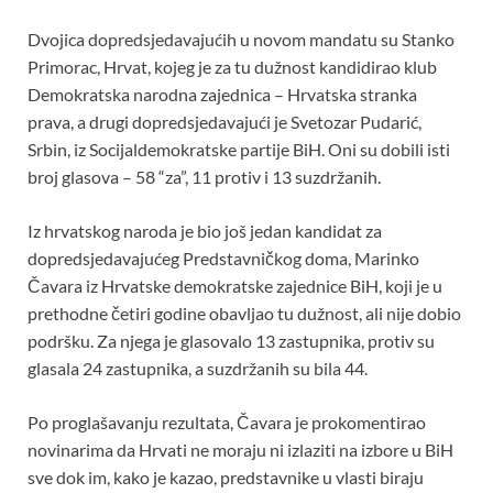
Dvojica dopredsjedavajućih u novom mandatu su Stanko
Primorac, Hrvat, kojeg je za tu dužnost kandidirao klub
Demokratska narodna zajednica – Hrvatska stranka
prava, a drugi dopredsjedavajući je Svetozar Pudarić,
Srbin, iz Socijaldemokratske partije BiH. Oni su dobili isti
broj glasova – 58 “za”, 11 protiv i 13 suzdržanih.
Iz hrvatskog naroda je bio još jedan kandidat za
dopredsjedavajućeg Predstavničkog doma, Marinko
Čavara iz Hrvatske demokratske zajednice BiH, koji je u
prethodne četiri godine obavljao tu dužnost, ali nije dobio
podršku. Za njega je glasovalo 13 zastupnika, protiv su
glasala 24 zastupnika, a suzdržanih su bila 44.
Po proglašavanju rezultata, Čavara je prokomentirao
novinarima da Hrvati ne moraju ni izlaziti na izbore u BiH
sve dok im, kako je kazao, predstavnike u vlasti biraju