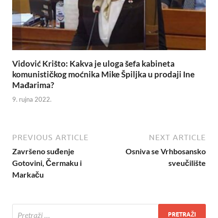
Vidović Krišto: Kakva je uloga šefa kabineta
komunističkog moćnika Mike Špiljka u prodaji Ine
Mađarima?
9. rujna 2022.
PREVIOUS ARTICLE
NEXT ARTICLE
Završeno suđenje
Osniva se Vrhbosansko
Gotovini, Čermaku i
sveučilište
Markaču