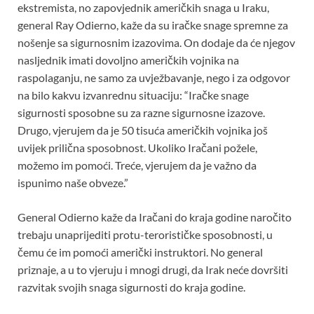
ekstremista, no zapovjednik američkih snaga u Iraku,
general Ray Odierno, kaže da su iračke snage spremne za
nošenje sa sigurnosnim izazovima. On dodaje da će njegov
nasljednik imati dovoljno američkih vojnika na
raspolaganju, ne samo za uvježbavanje, nego i za odgovor
na bilo kakvu izvanrednu situaciju: “Iračke snage
sigurnosti sposobne su za razne sigurnosne izazove.
Drugo, vjerujem da je 50 tisuća američkih vojnika još
uvijek prilična sposobnost. Ukoliko Iračani požele,
možemo im pomoći. Treće, vjerujem da je važno da
ispunimo naše obveze.”
General Odierno kaže da Iračani do kraja godine naročito
trebaju unaprijediti protu-terorističke sposobnosti, u
čemu će im pomoći američki instruktori. No general
priznaje, a u to vjeruju i mnogi drugi, da Irak neće dovršiti
razvitak svojih snaga sigurnosti do kraja godine.