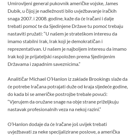
Umirovljeni general pukovnik američke vojske, James
Dubik, u čijoj je nadležnosti bilo uvježbavanje iračkih
snaga 2007. i 2008. godine, kaže da će Iračani i dalje
trebati pomoć te da Sjedinjene Države tu pomoć trebaju
nastaviti pružati: “U našem je strateškom interesu da
imamo stabilni Irak, Irak koji je demokratičan i
reprezentativan. U našem je najboljem interesu da imamo
Irak koji je prijateljski raspoložen prema Sjedinjenim
Državama i zapadnim saveznicima.”
Analitičar Michael O’Hanlon iz zaklade Brookings slaže da
će potrebe Iračana potrajati duže od kraja sljedeće godine,
do kada bi se američke postrojbe trebale povući:
“Vjerujem da oružane snage na obje strane priželjkuju
nastavak profesionalnih veza na nekoj razini.”
O’Hanlon dodaje da će Iračane još uvijek trebati
uvježbavati za neke specijalizirane poslove, a američka