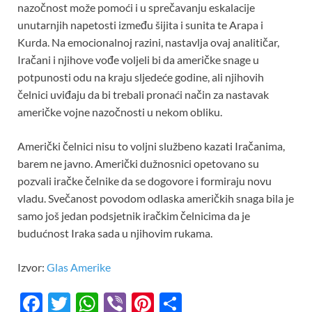
nazočnost može pomoći i u sprečavanju eskalacije
unutarnjih napetosti između šijita i sunita te Arapa i
Kurda. Na emocionalnoj razini, nastavlja ovaj analitičar,
Iračani i njihove vođe voljeli bi da američke snage u
potpunosti odu na kraju sljedeće godine, ali njihovih
čelnici uviđaju da bi trebali pronaći način za nastavak
američke vojne nazočnosti u nekom obliku.
Američki čelnici nisu to voljni službeno kazati Iračanima,
barem ne javno. Američki dužnosnici opetovano su
pozvali iračke čelnike da se dogovore i formiraju novu
vladu. Svečanost povodom odlaska američkih snaga bila je
samo još jedan podsjetnik iračkim čelnicima da je
budućnost Iraka sada u njihovim rukama.
Izvor:
Glas Amerike
F
T
W
Vi
Pi
S