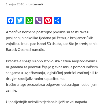
1. rujna 2010.
-
by
dnevnik
F
T
W
Vi
Pi
S
ac
w
h
b
nt
h
Američke borbene postrojbe povukle su se iz Iraka u
e
itt
at
er
er
ar
posljednjih nekoliko tjedana pri čemu je broj američkih
b
er
s
es
e
vojnika u Iraku pao ispod 50 tisuća, kao što je predsjednik
o
A
t
Barack Obama i naredio.
o
p
Preostale snage su ono što vojska naziva savjetodavnim i
k
p
brigadama za podršku čija je glavna misija pomoći iračkim
snagama u uvježbavanju, logističkoj podršci, zračnoj sili te
drugim specijaliziranim kapacitetima.
Iračke snage preuzele su odgovornost za sigurnost diljem
zemlje.
U posljednjih nekoliko tjedana bilježi se val napada