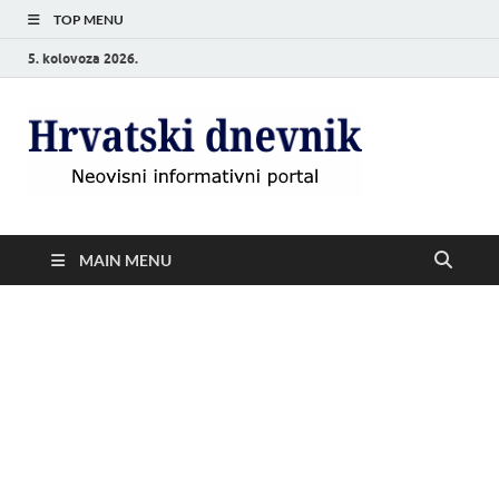
TOP MENU
5. kolovoza 2026.
Hrvat
Neovisni
informativni
dnevn
portal
MAIN MENU