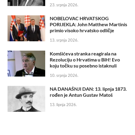
23. srpnja 2026.
NOBELOVAC HRVATSKOG
PORIJEKLA: John Matthew Martinis
primio visoko hrvatsko odličje
13. srpnja 2026.
Komšićeva stranka reagirala na
Rezoluciju o Hrvatima u BiH! Evo
koju točku su posebno istaknuli
10. srpnja 2026.
NA DANAŠNJI DAN: 13. lipnja 1873.
rođen je Antun Gustav Matoš
13. lipnja 2026.