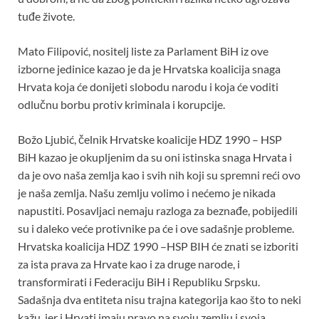
tuđe živote.
Mato Filipović, nositelj liste za Parlament BiH iz ove
izborne jedinice kazao je da je Hrvatska koalicija snaga
Hrvata koja će donijeti slobodu narodu i koja će voditi
odlučnu borbu protiv kriminala i korupcije.
Božo Ljubić, čelnik Hrvatske koalicije HDZ 1990 – HSP
BiH kazao je okupljenim da su oni istinska snaga Hrvata i
da je ovo naša zemlja kao i svih nih koji su spremni reći ovo
je naša zemlja. Našu zemlju volimo i nećemo je nikada
napustiti. Posavljaci nemaju razloga za beznađe, pobijedili
su i daleko veće protivnike pa će i ove sadašnje probleme.
Hrvatska koalicija HDZ 1990 –HSP BIH će znati se izboriti
za ista prava za Hrvate kao i za druge narode, i
transformirati i Federaciju BiH i Republiku Srpsku.
Sadašnja dva entiteta nisu trajna kategorija kao što to neki
kažu, jer i Hrvati imaju pravo na svoju zemlju i svoja