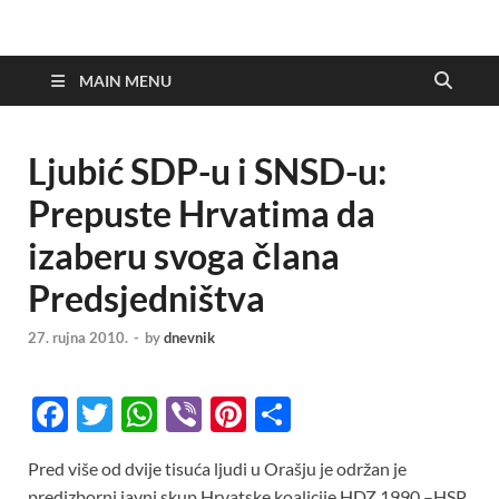
MAIN MENU
Ljubić SDP-u i SNSD-u:
Prepuste Hrvatima da
izaberu svoga člana
Predsjedništva
27. rujna 2010.
-
by
dnevnik
F
T
W
Vi
Pi
S
ac
w
h
b
nt
h
Pred više od dvije tisuća ljudi u Orašju je održan je
e
itt
at
er
er
ar
predizborni javni skup Hrvatske koalicije HDZ 1990 –HSP