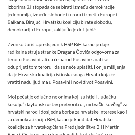
izborima 3.listopada će se birati između demokracije i
jednoumlja, između slobode i terora i između Europe i
Balkana. Birajući Hrvatsku koaliciju birate slobodu,
demokraciju i Europu, zaključio je dr. Ljubić
Zvonko Jurišić,predsjednik HSP BiH kazao je daje
radikalna struja stranke Dragana Čovića odgovorna za
teror u Posavini, ali da će narod Posavine znati se
oduprijeti tom teroru i da se neće uplašiti. I on je mišljenja
da je Hrvatska koalicija istinska snaga Hrvata koja će
vratiti nadu ljudima u Posavini i novi život Posavini.
Moj pečat je odlučno ne onima koji su htjeli „luđačku
košulju“ daytonski ustav pretvoriti u „ mrtvački kovčeg“ za
hrvatski narod i dosljedna borba za hrvatske interese kao i
za demokratizaciju BiH, kazao je kandidat Hrvatske
koalicije za hrvatskog člana Predsjedništva BiH Martin
Raguž. On je pozvao druge kandidate da kažu što su