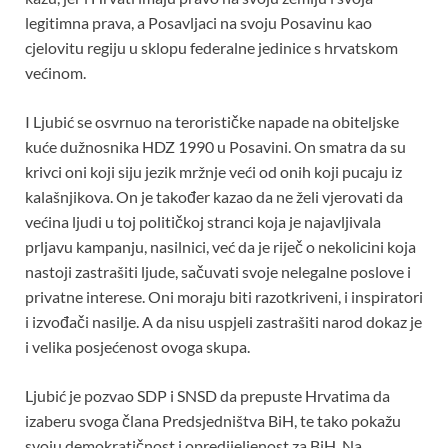
legitimna prava, a Posavljaci na svoju Posavinu kao
cjelovitu regiju u sklopu federalne jedinice s hrvatskom
većinom.
I Ljubić se osvrnuo na terorističke napade na obiteljske
kuće dužnosnika HDZ 1990 u Posavini. On smatra da su
krivci oni koji siju jezik mržnje veći od onih koji pucaju iz
kalašnjikova. On je također kazao da ne želi vjerovati da
većina ljudi u toj političkoj stranci koja je najavljivala
prljavu kampanju, nasilnici, već da je riječ o nekolicini koja
nastoji zastrašiti ljude, sačuvati svoje nelegalne poslove i
privatne interese. Oni moraju biti razotkriveni, i inspiratori
i izvođači nasilje. A da nisu uspjeli zastrašiti narod dokaz je
i velika posjećenost ovoga skupa.
Ljubić je pozvao SDP i SNSD da prepuste Hrvatima da
izaberu svoga člana Predsjedništva BiH, te tako pokažu
svoju demokratičnost i opredijeljenost za BiH. Na