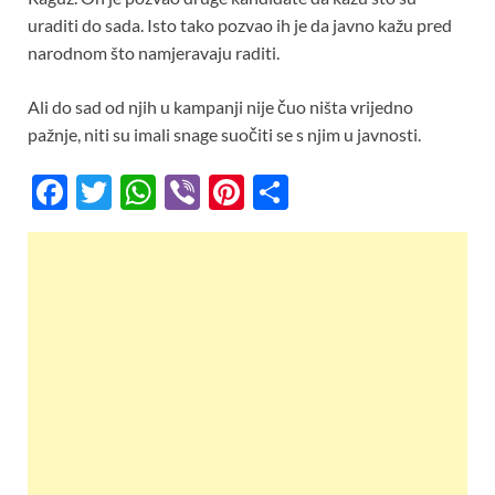
uraditi do sada. Isto tako pozvao ih je da javno kažu pred
narodnom što namjeravaju raditi.
Ali do sad od njih u kampanji nije čuo ništa vrijedno
pažnje, niti su imali snage suočiti se s njim u javnosti.
F
T
W
Vi
Pi
S
ac
w
h
b
nt
h
e
itt
at
er
er
ar
b
er
s
es
e
o
A
t
o
p
k
p