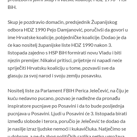
b
er
s
es
e
BiH.
o
A
t
Skup je pozdravio domaćin, predsjednik Županijskog
o
p
odbora HDZ 1990 Pejo Damjanović, poručivši da govori u
k
p
ime Hrvatske koalicije, pobjedničke koalicije. Dodao je da
će kao nositelj županijske liste HDZ 1990 nakon 3.
listopada zajedno s HSP BiH formirati novu Vladu i biti
njezin premijer. Nikakvi pritisci, prijetnje ni napadi neće
spriječiti Hrvatsku koaliciju u tome, pozvavši sve da
glasuju za svoj narod i svoju zemlju posavsku.
Nositelj liste za Parlament FBIH Perica Jelečević, na čiju je
kuću nedavno pucano, pozvao je nadležne da pronađu
inspiratore pucnjave po Posavini i da to bude posljednja
pucnjava u Posavini. Ljudi u Posavini će 3. listopada birati
između slobode i terora, poručio je Jelečević te dodao da
je nasilje izraz ljudske nemoći i kukavičluka. Natječimo se
u dobrom, a ne da zbog političkih razlika netko ugrožava