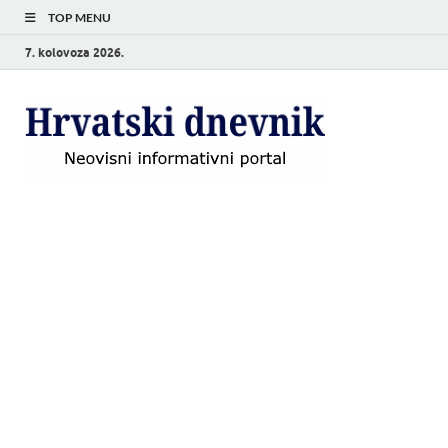
TOP MENU
7. kolovoza 2026.
Hrvat
Neovisni
informativni
dnevn
portal