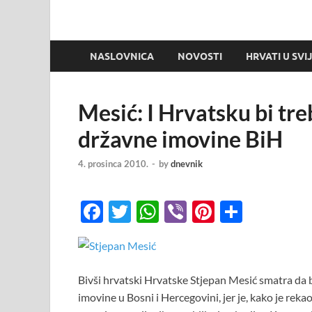
NASLOVNICA
NOVOSTI
HRVATI U SVI
Mesić: I Hrvatsku bi tre
državne imovine BiH
4. prosinca 2010.
-
by
dnevnik
F
T
W
Vi
Pi
S
ac
w
h
b
nt
h
e
itt
at
er
er
ar
b
er
s
es
e
Bivši hrvatski Hrvatske Stjepan Mesić smatra da b
o
A
t
imovine u Bosni i Hercegovini, jer je, kako je reka