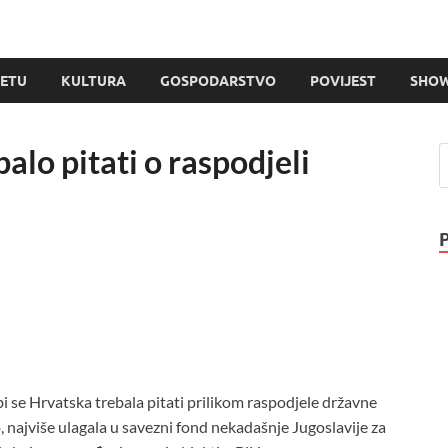
JETU
KULTURA
GOSPODARSTVO
POVIJEST
SHOW
balo pitati o raspodjeli
i se Hrvatska trebala pitati prilikom raspodjele državne
o, najviše ulagala u savezni fond nekadašnje Jugoslavije za