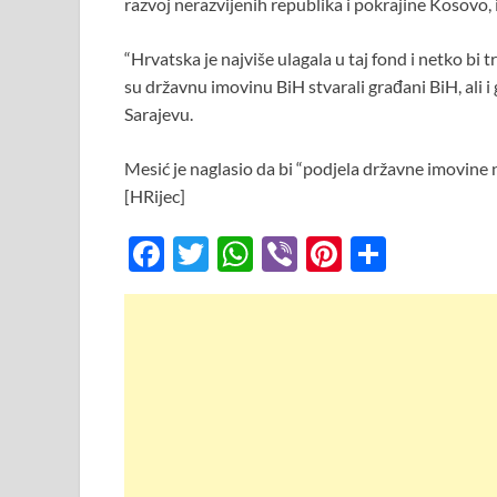
razvoj nerazvijenih republika i pokrajine Kosovo, 
o
p
k
p
“Hrvatska je najviše ulagala u taj fond i netko bi 
su državnu imovinu BiH stvarali građani BiH, ali i
Sarajevu.
Mesić je naglasio da bi “podjela državne imovine n
[HRijec]
F
T
W
Vi
Pi
S
ac
w
h
b
nt
h
e
itt
at
er
er
ar
b
er
s
es
e
o
A
t
o
p
k
p