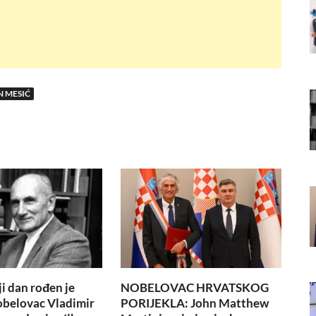
N MESIĆ
i dan rođen je
NOBELOVAC HRVATSKOG
obelovac Vladimir
PORIJEKLA: John Matthew