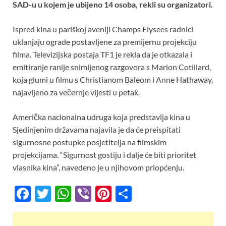
o
A
t
SAD-u u kojem je ubijeno 14 osoba, rekli su organizatori.
o
p
Ispred kina u pariškoj aveniji Champs Elysees radnici
k
p
uklanjaju ograde postavljene za premijernu projekciju
filma. Televizijska postaja TF1 je rekla da je otkazala i
emitiranje ranije snimljenog razgovora s Marion Cotillard,
koja glumi u filmu s Christianom Baleom i Anne Hathaway,
najavljeno za večernje vijesti u petak.
Američka nacionalna udruga koja predstavlja kina u
Sjedinjenim državama najavila je da će preispitati
sigurnosne postupke posjetitelja na filmskim
projekcijama. “Sigurnost gostiju i dalje će biti prioritet
vlasnika kina”, navedeno je u njihovom priopćenju.
F
T
W
Vi
Pi
S
ac
w
h
b
nt
h
e
itt
at
er
er
ar