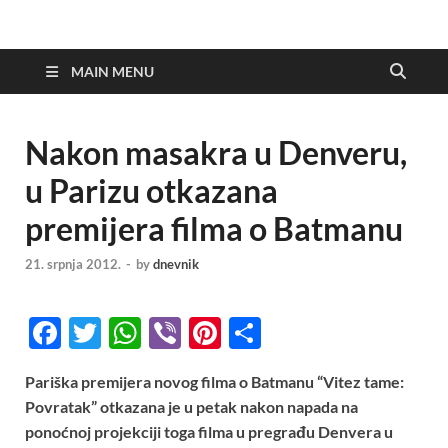
MAIN MENU
Nakon masakra u Denveru,
u Parizu otkazana
premijera filma o Batmanu
21. srpnja 2012.
-
by
dnevnik
F
T
W
Vi
Pi
S
ac
w
h
b
nt
h
Pariška premijera novog filma o Batmanu “Vitez tame:
e
itt
at
er
er
ar
Povratak” otkazana je u petak nakon napada na
b
er
s
es
e
ponoćnoj projekciji toga filma u pregrađu Denvera u