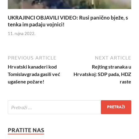
UKRAJINCI OBJAVILI VIDEO: Rusi panično bježe, s
tenka im padaju vojnici!
11. rujna 2022.
PREVIOUS ARTICLE
NEXT ARTICLE
Hrvatski kanaderi kod
Rejting stranaka u
Tomislavgrada gasili već
Hrvatskoj: SDP pada, HDZ
ugašene požare!
raste
PRATITE NAS