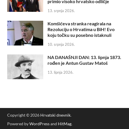
primio visoko hrvatsko odličje
13. srpnja 2026.
Komšićeva stranka reagirala na
Rezoluciju o Hrvatima u BiH! Evo
koju točku su posebno istaknuli
10. srpnja 2026.
NA DANAŠNJI DAN: 13. lipnja 1873.
rođen je Antun Gustav Matoš
13. lipnja 2026.
Copyright © 2026
Hrvatski dnevnik
.
Powered by
WordPress
and
HitMag
.