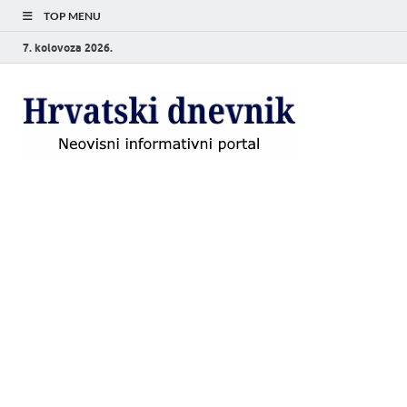
TOP MENU
7. kolovoza 2026.
Hrvat
Neovisni
informativni
dnevn
portal