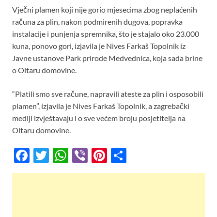
o
p
Vječni plamen koji nije gorio mjesecima zbog neplaćenih
k
p
računa za plin, nakon podmirenih dugova, popravka
instalacije i punjenja spremnika, što je stajalo oko 23.000
kuna, ponovo gori, izjavila je Nives Farkaš Topolnik iz
Javne ustanove Park prirode Medvednica, koja sada brine
o Oltaru domovine.
“Platili smo sve račune, napravili ateste za plin i osposobili
plamen”, izjavila je Nives Farkaš Topolnik, a zagrebački
mediji izvještavaju i o sve većem broju posjetitelja na
Oltaru domovine.
F
T
W
Vi
Pi
S
ac
w
h
b
nt
h
e
itt
at
er
er
ar
b
er
s
es
e