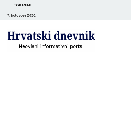
TOP MENU
7. kolovoza 2026.
Hrvat
Neovisni
informativni
dnevn
portal