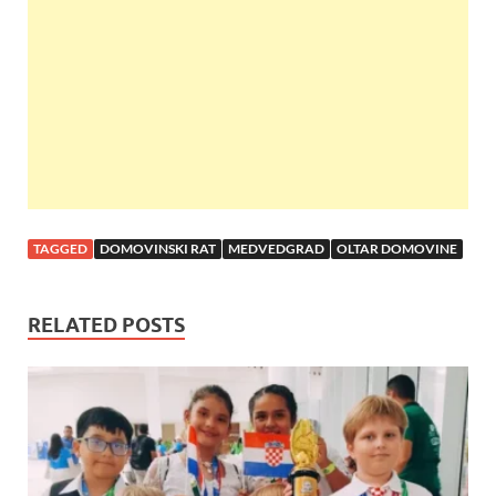
o
A
t
o
p
k
p
TAGGED
DOMOVINSKI RAT
MEDVEDGRAD
OLTAR DOMOVINE
RELATED POSTS