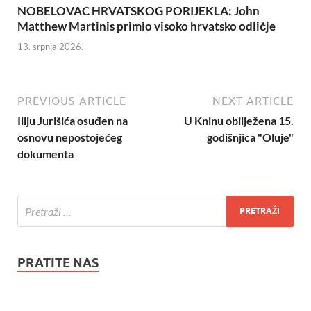
NOBELOVAC HRVATSKOG PORIJEKLA: John
Matthew Martinis primio visoko hrvatsko odličje
13. srpnja 2026.
PREVIOUS ARTICLE
NEXT ARTICLE
Iliju Jurišića osuđen na
U Kninu obilježena 15.
osnovu nepostojećeg
godišnjica "Oluje"
dokumenta
PRATITE NAS