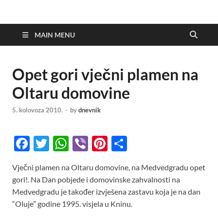
MAIN MENU
Opet gori vječni plamen na
Oltaru domovine
5. kolovoza 2010.
-
by
dnevnik
F
T
W
Vi
Pi
S
ac
w
h
b
nt
h
Vječni plamen na Oltaru domovine, na Medvedgradu opet
e
itt
at
er
er
ar
gori!. Na Dan pobjede i domovinske zahvalnosti na
b
er
s
es
e
Medvedgradu je također izvješena zastavu koja je na dan
o
A
t
“Oluje” godine 1995. visjela u Kninu.