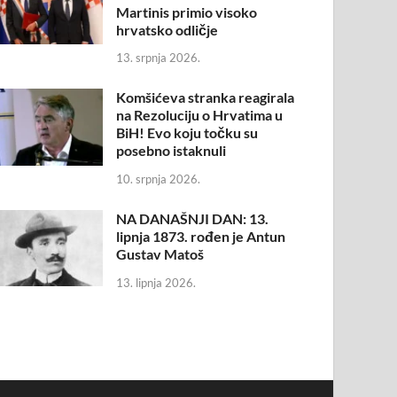
Martinis primio visoko
hrvatsko odličje
13. srpnja 2026.
Komšićeva stranka reagirala
na Rezoluciju o Hrvatima u
BiH! Evo koju točku su
posebno istaknuli
10. srpnja 2026.
NA DANAŠNJI DAN: 13.
lipnja 1873. rođen je Antun
Gustav Matoš
13. lipnja 2026.