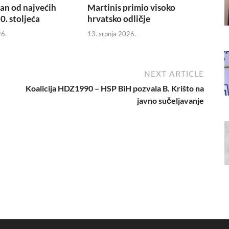
dan od najvećih
Martinis primio visoko
0. stoljeća
hrvatsko odličje
26.
13. srpnja 2026.
NEXT ARTICLE
Koalicija HDZ1990 – HSP BiH pozvala B. Krišto na
javno sučeljavanje