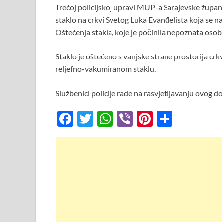
Trećoj policijskoj upravi MUP-a Sarajevske županij
e
itt
at
er
er
ar
staklo na crkvi Svetog Luka Evanđelista koja se n
b
er
s
es
e
Oštećenja stakla, koje je počinila nepoznata osob
o
A
t
Staklo je oštećeno s vanjske strane prostorija cr
o
p
reljefno-vakumiranom staklu.
k
p
Službenici policije rade na rasvjetljavanju ovog dog
F
T
W
Vi
Pi
S
ac
w
h
b
nt
h
e
itt
at
er
er
ar
b
er
s
es
e
o
A
t
o
p
k
p