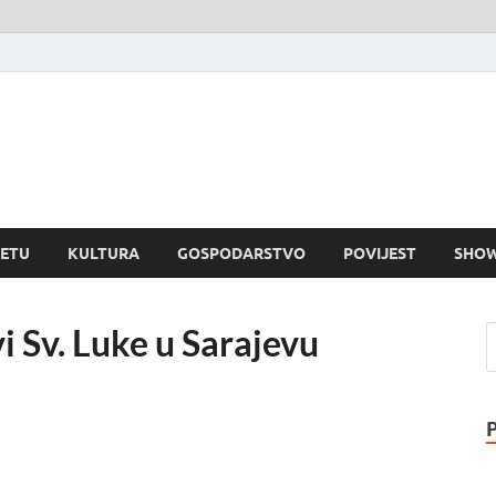
rvatski dnevnik
visni informativni portal
JETU
KULTURA
GOSPODARSTVO
POVIJEST
SHOW
i Sv. Luke u Sarajevu