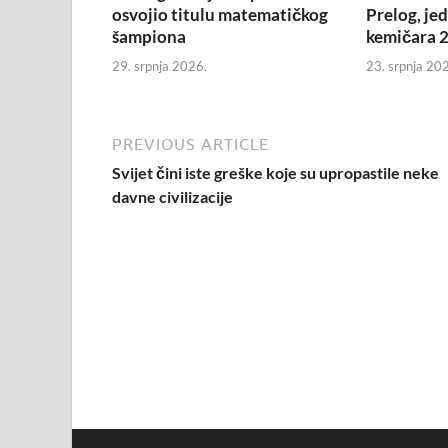
osvojio titulu matematičkog
Prelog, je
šampiona
kemičara 2
29. srpnja 2026.
23. srpnja 20
PREVIOUS ARTICLE
Svijet čini iste greške koje su upropastile neke
davne civilizacije