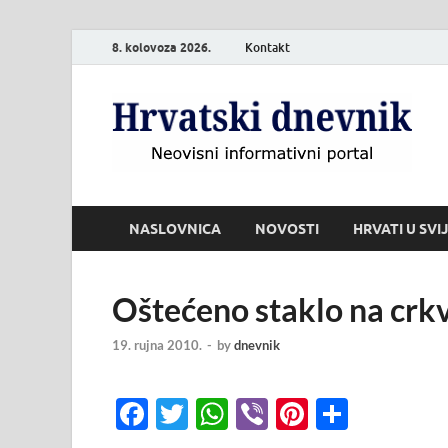
8. kolovoza 2026.
Kontakt
H
Neo
NASLOVNICA
NOVOSTI
HRVATI U SVI
Oštećeno staklo na crkv
19. rujna 2010.
-
by
dnevnik
F
T
W
Vi
Pi
S
ac
w
h
b
nt
h