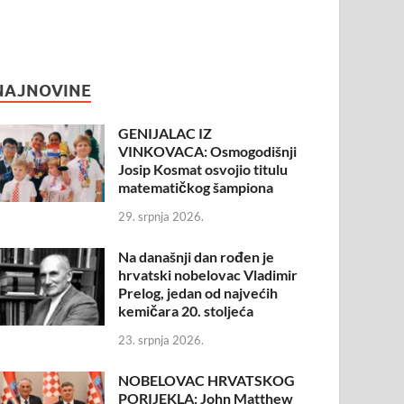
NAJNOVINE
GENIJALAC IZ
VINKOVACA: Osmogodišnji
Josip Kosmat osvojio titulu
matematičkog šampiona
29. srpnja 2026.
Na današnji dan rođen je
hrvatski nobelovac Vladimir
Prelog, jedan od najvećih
kemičara 20. stoljeća
23. srpnja 2026.
NOBELOVAC HRVATSKOG
PORIJEKLA: John Matthew