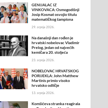
GENIJALAC IZ
VINKOVACA: Osmogodišnji
Josip Kosmat osvojio titulu
matematičkog šampiona
29. srpnja 2026.
Na današnji dan rođen je
hrvatski nobelovac Vladimir
Prelog, jedan od najvećih
kemičara 20. stoljeća
23. srpnja 2026.
NOBELOVAC HRVATSKOG
PORIJEKLA: John Matthew
Martinis primio visoko
hrvatsko odličje
13. srpnja 2026.
Komšićeva stranka reagirala