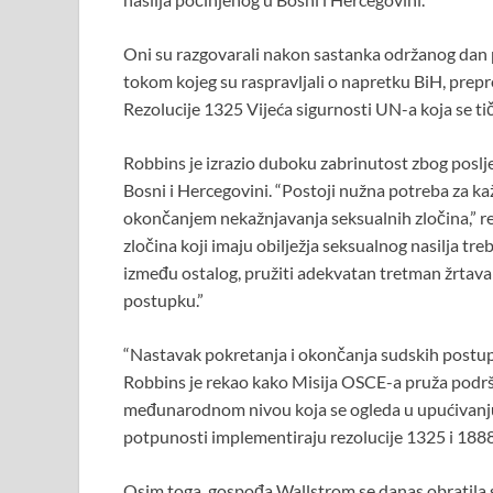
o
A
t
o
p
Oni su razgovarali nakon sastanka održanog dan
k
p
tokom kojeg su raspravljali o napretku BiH, pre
Rezolucije 1325 Vijeća sigurnosti UN-a koja se ti
Robbins je izrazio duboku zabrinutost zbog poslj
Bosni i Hercegovini. “Postoji nužna potreba za ka
okončanjem nekažnjavanja seksualnih zločina,” re
zločina koji imaju obilježja seksualnog nasilja tre
između ostalog, pružiti adekvatan tretman žrta
postupku.”
“Nastavak pokretanja i okončanja sudskih postupak
Robbins je rekao kako Misija OSCE-a pruža podrš
međunarodnom nivou koja se ogleda u upućivanju
potpunosti implementiraju rezolucije 1325 i 1888 
Osim toga, gospođa Wallstrom se danas obratila s