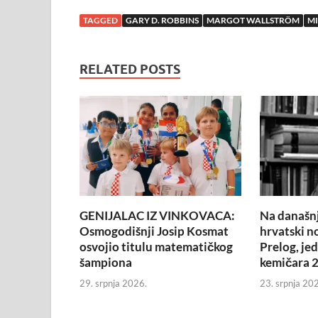
TAGGED
GARY D. ROBBINS
MARGOT WALLSTRÖM
MI
RELATED POSTS
GENIJALAC IZ VINKOVACA:
Na današnj
Osmogodišnji Josip Kosmat
hrvatski n
osvojio titulu matematičkog
Prelog, je
šampiona
kemičara 2
29. srpnja 2026.
23. srpnja 20