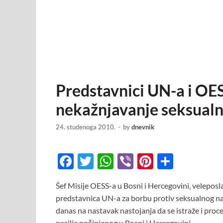
Predstavnici UN-a i OE
nekažnjavanje seksualn
24. studenoga 2010.
-
by
dnevnik
F
T
W
Vi
Pi
S
ac
w
h
b
nt
h
Šef Misije OESS-a u Bosni i Hercegovini, velepos
e
itt
at
er
er
ar
predstavnica UN-a za borbu protiv seksualnog na
b
er
s
es
e
danas na nastavak nastojanja da se istraže i proces
nasilja počinjenog u Bosni i Hercegovini.