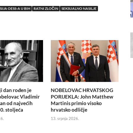
SIJA OESS-A U BIH
RATNI ZLOČIN
SEKSUALNO NASILJE
i dan rođen je
NOBELOVAC HRVATSKOG
obelovac Vladimir
PORIJEKLA: John Matthew
dan od najvećih
Martinis primio visoko
0. stoljeća
hrvatsko odličje
26.
13. srpnja 2026.