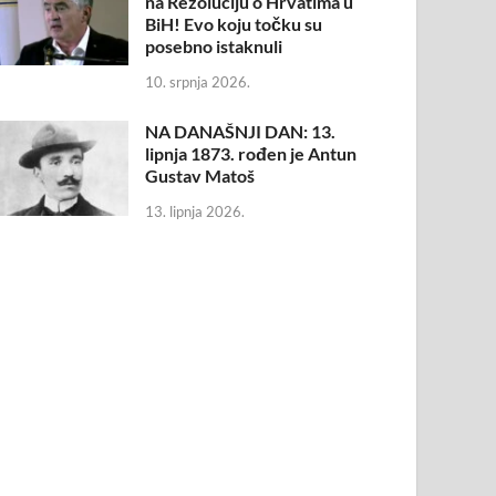
na Rezoluciju o Hrvatima u
BiH! Evo koju točku su
posebno istaknuli
10. srpnja 2026.
NA DANAŠNJI DAN: 13.
lipnja 1873. rođen je Antun
Gustav Matoš
13. lipnja 2026.