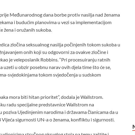
 prije Međunarodnog dana borbe protiv nasilja nad ženama
prekama i budućim planovima u vezi sa implementacijom
če žena i oružanih sukoba.
edica zločina seksualnog nasilja počinjenih tokom sukoba u
žnjavanjem onih koji su odgovorni za ovakve zločine i
kao je veleposlanik Robbins. “Pri procesuiranju ratnih
ba uzeti u obzir posebnu narav ovih djela time što će se,
vama-svjedokinjama tokom svjedočenja u sudskom
a mora biti hitan prioritet”, dodala je Wallstrom.
ku radu specijalne predstavnice Wallstrom na
 poziva Ujedinjenim narodima i državama članicama da u
Vijeća sigurnosti UN-a o ženama, konfliktu i sigurnosti.
udionicima stručnog okruglog stola na temu zaštite i