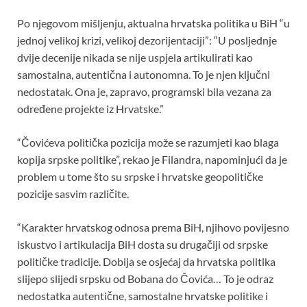
Po njegovom mišljenju, aktualna hrvatska politika u BiH “u
jednoj velikoj krizi, velikoj dezorijentaciji”: “U posljednje
dvije decenije nikada se nije uspjela artikulirati kao
samostalna, autentična i autonomna. To je njen ključni
nedostatak. Ona je, zapravo, programski bila vezana za
određene projekte iz Hrvatske.”
“Čovićeva politička pozicija može se razumjeti kao blaga
kopija srpske politike”, rekao je Filandra, napominjući da je
problem u tome što su srpske i hrvatske geopolitičke
pozicije sasvim različite.
“Karakter hrvatskog odnosa prema BiH, njihovo povijesno
iskustvo i artikulacija BiH dosta su drugačiji od srpske
političke tradicije. Dobija se osjećaj da hrvatska politika
slijepo slijedi srpsku od Bobana do Čovića… To je odraz
nedostatka autentične, samostalne hrvatske politike i