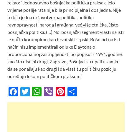
rekao: “Jednostavno bošnjačka politička praksa cijelo
vrijeme poslije rata nije bila principijelna i dosljedna. Nije
to bila jedna državotvorna politika, politika
ravnopravnosti naroda i građana, već više etnička, čisto
bošnjačka politika. (…) No, bošnjački segment vlasti na isti
je način korumpiran kao hrvatski i srpski. Bošnjaci na isti
način nisu implementirali odluke Daytona o
proporcionalnoj zastupljenosti po popisu iz 1991. godine,
kao što nisu ni drugi. Zapravo, Bošnjaci su upali u zamku
da se ponašaju kao drugi i da vlastitu političku poziciju
određuju lošom političkom praksom.”
F
T
W
Vi
Pi
S
ac
w
h
b
nt
h
e
itt
at
er
er
ar
b
er
s
es
e
o
A
t