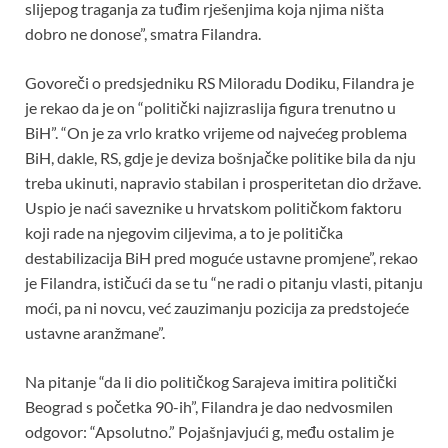
slijepog traganja za tuđim rješenjima koja njima ništa
dobro ne donose”, smatra Filandra.
Govoreči o predsjedniku RS Miloradu Dodiku, Filandra je
je rekao da je on “politički najizraslija figura trenutno u
BiH”. “On je za vrlo kratko vrijeme od najvećeg problema
BiH, dakle, RS, gdje je deviza bošnjačke politike bila da nju
treba ukinuti, napravio stabilan i prosperitetan dio države.
Uspio je naći saveznike u hrvatskom političkom faktoru
koji rade na njegovim ciljevima, a to je politička
destabilizacija BiH pred moguće ustavne promjene”, rekao
je Filandra, ističući da se tu “ne radi o pitanju vlasti, pitanju
moći, pa ni novcu, već zauzimanju pozicija za predstojeće
ustavne aranžmane”.
Na pitanje “da li dio političkog Sarajeva imitira politički
Beograd s početka 90-ih”, Filandra je dao nedvosmilen
odgovor: “Apsolutno.” Pojašnjavjući g, među ostalim je