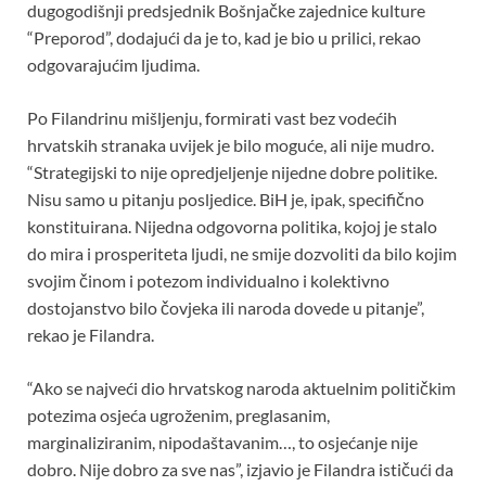
o
A
t
dugogodišnji predsjednik Bošnjačke zajednice kulture
“Preporod”, dodajući da je to, kad je bio u prilici, rekao
o
p
odgovarajućim ljudima.
k
p
Po Filandrinu mišljenju, formirati vast bez vodećih
hrvatskih stranaka uvijek je bilo moguće, ali nije mudro.
“Strategijski to nije opredjeljenje nijedne dobre politike.
Nisu samo u pitanju posljedice. BiH je, ipak, specifično
konstituirana. Nijedna odgovorna politika, kojoj je stalo
do mira i prosperiteta ljudi, ne smije dozvoliti da bilo kojim
svojim činom i potezom individualno i kolektivno
dostojanstvo bilo čovjeka ili naroda dovede u pitanje”,
rekao je Filandra.
“Ako se najveći dio hrvatskog naroda aktuelnim političkim
potezima osjeća ugroženim, preglasanim,
marginaliziranim, nipodaštavanim…, to osjećanje nije
dobro. Nije dobro za sve nas”, izjavio je Filandra ističući da