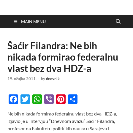
MAIN MENU
Šaćir Filandra: Ne bih
nikada formirao federalnu
vlast bez dva HDZ-a
19. ožujka 2011.
-
by
dnevnik
F
T
W
Vi
Pi
S
ac
w
h
b
nt
h
Ne bih nikada formirao federalnu vlast bez dva HDZ-a,
e
itt
at
er
er
ar
izjavio je u intervjuu “Dnevnom avazu” Šaćir Filandra,
b
er
s
es
e
profesor na Fakultetu političkih nauka u Sarajevu i