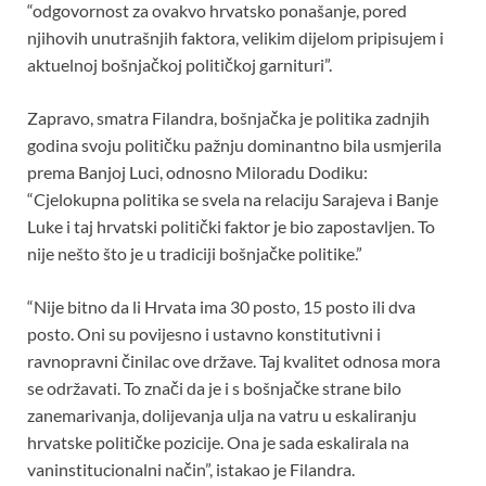
“odgovornost za ovakvo hrvatsko ponašanje, pored
njihovih unutrašnjih faktora, velikim dijelom pripisujem i
aktuelnoj bošnjačkoj političkoj garnituri”.
Zapravo, smatra Filandra, bošnjačka je politika zadnjih
godina svoju političku pažnju dominantno bila usmjerila
prema Banjoj Luci, odnosno Miloradu Dodiku:
“Cjelokupna politika se svela na relaciju Sarajeva i Banje
Luke i taj hrvatski politički faktor je bio zapostavljen. To
nije nešto što je u tradiciji bošnjačke politike.”
“Nije bitno da li Hrvata ima 30 posto, 15 posto ili dva
posto. Oni su povijesno i ustavno konstitutivni i
ravnopravni činilac ove države. Taj kvalitet odnosa mora
se održavati. To znači da je i s bošnjačke strane bilo
zanemarivanja, dolijevanja ulja na vatru u eskaliranju
hrvatske političke pozicije. Ona je sada eskalirala na
vaninstitucionalni način”, istakao je Filandra.