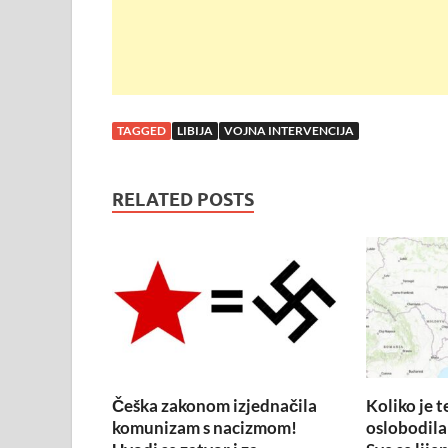
TAGGED
LIBIJA
VOJNA INTERVENCIJA
RELATED POSTS
Češka zakonom izjednačila
Koliko je t
komunizam s nacizmom!
oslobodila