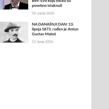
BiH! Evo koju točku su
posebno istaknuli
10. srpnja 2026.
NA DANAŠNJI DAN: 13.
lipnja 1873. rođen je Antun
Gustav Matoš
13. lipnja 2026.