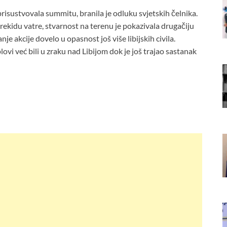
prisustvovala summitu, branila je odluku svjetskih čelnika.
 prekidu vatre, stvarnost na terenu je pokazivala drugačiju
anje akcije dovelo u opasnost još više libijskih civila.
vi već bili u zraku nad Libijom dok je još trajao sastanak