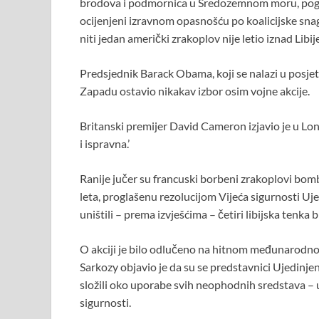
brodova i podmornica u Sredozemnom moru, pogodilo
o
p
ocijenjeni izravnom opasnošću po koalicijske snage 
k
p
niti jedan američki zrakoplov nije letio iznad Libi
Predsjednik Barack Obama, koji se nalazi u posjetu
Zapadu ostavio nikakav izbor osim vojne akcije.
Britanski premijer David Cameron izjavio je u Lon
i ispravna.’
Ranije jučer su francuski borbeni zrakoplovi bomba
leta, proglašenu rezolucijom Vijeća sigurnosti Uj
uništili – prema izvješćima – četiri libijska tenka
O akciji je bilo odlučeno na hitnom međunarodnom
Sarkozy objavio je da su se predstavnici Ujedinje
složili oko uporabe svih neophodnih sredstava – uk
sigurnosti.