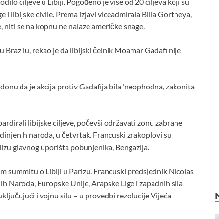
 ciljeve u Libiji. Pogođeno je više od 20 ciljeva koji su
i libijske civile. Prema izjavi viceadmirala Billa Gortneya,
je, niti se na kopnu ne nalaze američke snage.
 Brazilu, rekao je da libijski čelnik Moamar Gadafi nije
donu da je akcija protiv Gadafija bila ‘neophodna, zakonita
rdirali libijske ciljeve, počevši održavati zonu zabrane
edinjenih naroda, u četvrtak. Francuski zrakoplovi su
 blizu glavnog uporišta pobunjenika, Bengazija.
 summitu o Libiji u Parizu. Francuski predsjednik Nicolas
nih Naroda, Europske Unije, Arapske Lige i zapadnih sila
ljučujući i vojnu silu – u provedbi rezolucije Vijeća