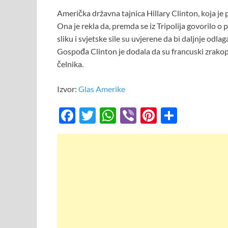
Američka državna tajnica Hillary Clinton, koja je 
Ona je rekla da, premda se iz Tripolija govorilo o
sliku i svjetske sile su uvjerene da bi daljnje odlag
Gospođa Clinton je dodala da su francuski zrakoplo
čelnika.
Izvor:
Glas Amerike
F
T
W
Vi
Pi
S
ac
w
h
b
nt
h
e
itt
at
er
er
ar
b
er
s
es
e
o
A
t
o
p
k
p