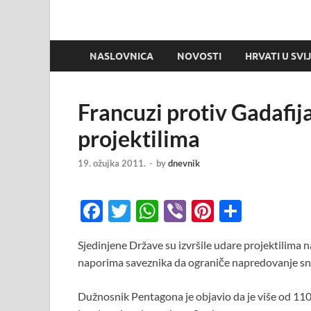
NASLOVNICA
NOVOSTI
HRVATI U SVI
Francuzi protiv Gadafi
projektilima
19. ožujka 2011.
-
by
dnevnik
F
T
W
Vi
Pi
S
ac
w
h
b
nt
h
Sjedinjene Države su izvršile udare projektilima n
e
itt
at
er
er
ar
naporima saveznika da ograniče napredovanje snag
b
er
s
es
e
o
A
t
Dužnosnik Pentagona je objavio da je više od 110 