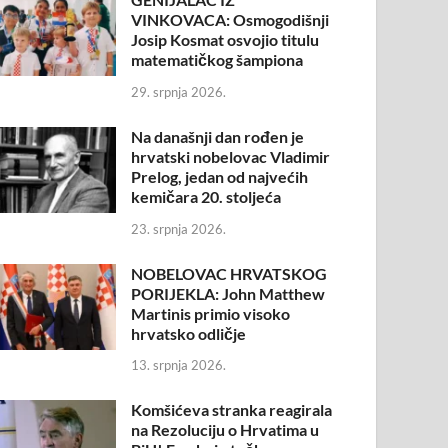
VINKOVACA: Osmogodišnji
Josip Kosmat osvojio titulu
matematičkog šampiona
29. srpnja 2026.
Na današnji dan rođen je
hrvatski nobelovac Vladimir
Prelog, jedan od najvećih
kemičara 20. stoljeća
23. srpnja 2026.
NOBELOVAC HRVATSKOG
PORIJEKLA: John Matthew
Martinis primio visoko
hrvatsko odličje
13. srpnja 2026.
Komšićeva stranka reagirala
na Rezoluciju o Hrvatima u