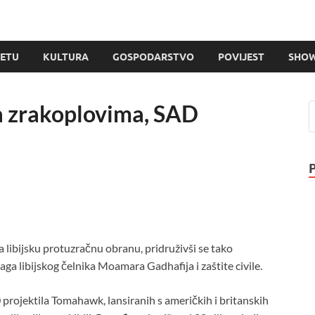
JETU
KULTURA
GOSPODARSTVO
POVIJEST
SHOW
ja zrakoplovima, SAD
a libijsku protuzračnu obranu, pridruživši se tako
a libijskog čelnika Moamara Gadhafija i zaštite civile.
projektila Tomahawk, lansiranih s američkih i britanskih