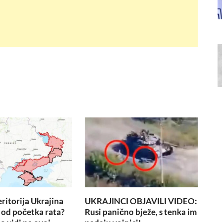
eritorija Ukrajina
UKRAJINCI OBJAVILI VIDEO:
 od početka rata?
Rusi panično bježe, s tenka im