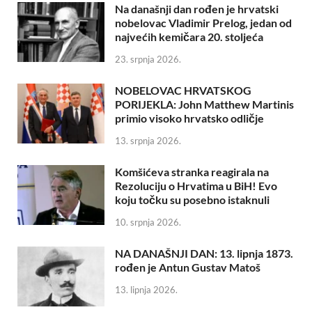
Na današnji dan rođen je hrvatski
nobelovac Vladimir Prelog, jedan od
najvećih kemičara 20. stoljeća
23. srpnja 2026.
NOBELOVAC HRVATSKOG
PORIJEKLA: John Matthew Martinis
primio visoko hrvatsko odličje
13. srpnja 2026.
Komšićeva stranka reagirala na
Rezoluciju o Hrvatima u BiH! Evo
koju točku su posebno istaknuli
10. srpnja 2026.
NA DANAŠNJI DAN: 13. lipnja 1873.
rođen je Antun Gustav Matoš
13. lipnja 2026.