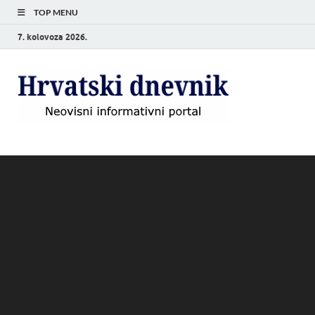
TOP MENU
7. kolovoza 2026.
Hrvat
Neovisni
informativni
dnevn
portal