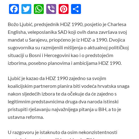
F
T
W
Vi
Pi
S
ac
w
h
b
nt
h
Božo Ljubić, predsjednik HDZ 1990, posjetio je Charlesa
e
itt
at
er
er
ar
Englisha, veleposlanika SAD koji ovih dana završava svoj
b
er
s
es
e
mandat u Sarajevu, priopćeno je iz HDZ-a 1990. Dvojica
o
A
t
sugovornika su razmijenili mišljenja o aktualnoj političkoj
situaciji u Bosni i Hercegovini kao i o predstojećim
o
p
izborima, posebno planovima i ambicijama HDZ 1990.
k
p
Ljubić je kazao da HDZ 1990 zajedno sa svojim
koalicijskim partnerom planira biti vodeća hrvatska snaga
nakon sljedećih izbora te da očekuje da će zajedno s
legitimnim predstavnicima druga dva naroda istinski
pristupiti rješavanju najvažnijega pitanja u BiH, a to je
ustavna reforma.
U razgovoru je istaknuto da osim nekonzistentnosti