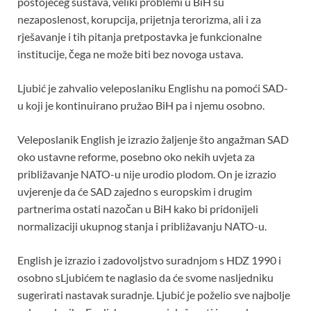
postojećeg sustava, veliki problemi u BiH su
nezaposlenost, korupcija, prijetnja terorizma, ali i za
rješavanje i tih pitanja pretpostavka je funkcionalne
institucije, čega ne može biti bez novoga ustava.
Ljubić je zahvalio veleposlaniku Englishu na pomoći SAD-
u koji je kontinuirano pružao BiH pa i njemu osobno.
Veleposlanik English je izrazio žaljenje što angažman SAD
oko ustavne reforme, posebno oko nekih uvjeta za
približavanje NATO-u nije urodio plodom. On je izrazio
uvjerenje da će SAD zajedno s europskim i drugim
partnerima ostati nazočan u BiH kako bi pridonijeli
normalizaciji ukupnog stanja i približavanju NATO-u.
English je izrazio i zadovoljstvo suradnjom s HDZ 1990 i
osobno sLjubićem te naglasio da će svome nasljedniku
sugerirati nastavak suradnje. Ljubić je poželio sve najbolje