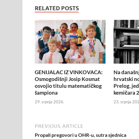
RELATED POSTS
GENIJALAC IZ VINKOVACA:
Na današnj
Osmogodišnji Josip Kosmat
hrvatski n
osvojio titulu matematičkog
Prelog, je
šampiona
kemičara 2
29. srpnja 2026.
23. srpnja 20
PREVIOUS ARTICLE
Propali pregovori u OHR-u, sutra sjednica