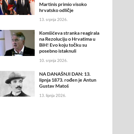
Martinis primio visoko
hrvatsko odličje
13. srpnja 2026.
Komšićeva stranka reagirala
na Rezoluciju o Hrvatima u
BiH! Evo koju točku su
posebno istaknuli
10. srpnja 2026.
NA DANAŠNJI DAN: 13.
lipnja 1873. rođen je Antun
Gustav Matoš
13. lipnja 2026.