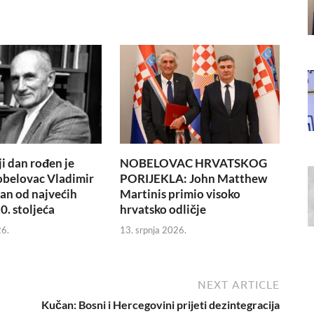
i dan rođen je
NOBELOVAC HRVATSKOG
obelovac Vladimir
PORIJEKLA: John Matthew
dan od najvećih
Martinis primio visoko
0. stoljeća
hrvatsko odličje
26.
13. srpnja 2026.
NEXT ARTICLE
Kučan: Bosni i Hercegovini prijeti dezintegracija