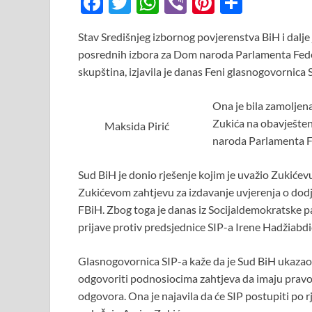
F
T
W
Vi
Pi
S
ac
w
h
b
nt
h
Stav Središnjeg izbornog povjerenstva BiH i dalje j
e
itt
at
er
er
ar
posrednih izbora za Dom naroda Parlamenta Feder
b
er
s
es
e
skupština, izjavila je danas Feni glasnogovornica 
o
A
t
Ona je bila zamoljen
o
p
Zukića na obavješte
Maksida Pirić
k
p
naroda Parlamenta FB
Sud BiH je donio rješenje kojim je uvažio Zukićev
Zukićevom zahtjevu za izdavanje uvjerenja o dod
FBiH. Zbog toga je danas iz Socijaldemokratske p
prijave protiv predsjednice SIP-a Irene Hadžiabdi
Glasnogovornica SIP-a kaže da je Sud BiH ukazao n
odgovoriti podnosiocima zahtjeva da imaju pravo ž
odgovora. Ona je najavila da će SIP postupiti po r