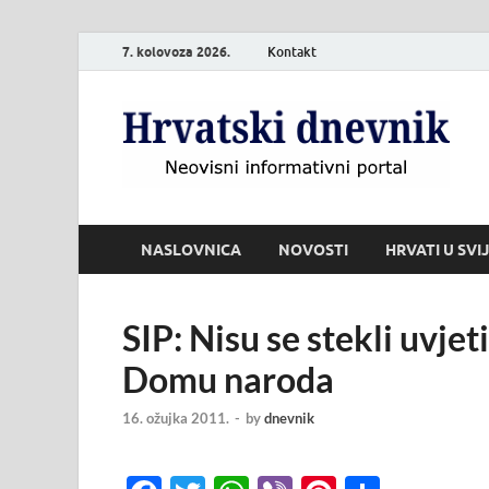
7. kolovoza 2026.
Kontakt
H
Neo
NASLOVNICA
NOVOSTI
HRVATI U SVI
SIP: Nisu se stekli uvjet
Domu naroda
16. ožujka 2011.
-
by
dnevnik