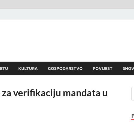
rvatski dnevnik
visni informativni portal
JETU
KULTURA
GOSPODARSTVO
POVIJEST
SHOW
i za verifikaciju mandata u