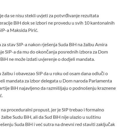
e da se nisu stekli uvjeti za potvrđivanje rezultata
acije BiH dok se izbori ne provedu u svih 10 kantonalnih
SIP-a Maksida Pirić.
a za stav SIP-a nakon rješenja Suda BiH na žalbu Amira
nje SIP-a da mu do okončanja posrednih izbora za Dom
iH ne može izdati uvjerenje o dodjeli mandata.
u žalbu i obavezao SIP da u roku od osam dana odluči o
jeli mandata za izbor delegata u Dom naroda Parlamenta
artije BiH najavljeno da razmišljaju o podnošenju kraznene
ć.
a proceduralni propust, jer je SIP trebao i formalno
albe Sudu BiH, ali da Sud BiH nije ulazio u suštinu
ješenju Suda BiH i već sutra na dnevni red staviti zaključak