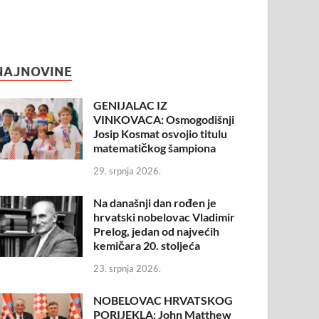
NAJNOVINE
GENIJALAC IZ
VINKOVACA: Osmogodišnji
Josip Kosmat osvojio titulu
matematičkog šampiona
29. srpnja 2026.
Na današnji dan rođen je
hrvatski nobelovac Vladimir
Prelog, jedan od najvećih
kemičara 20. stoljeća
23. srpnja 2026.
NOBELOVAC HRVATSKOG
PORIJEKLA: John Matthew