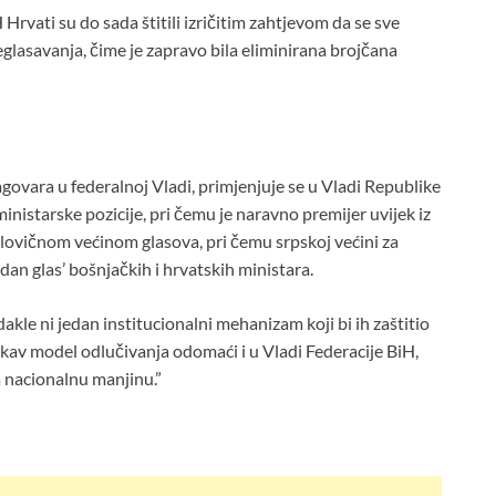
rvati su do sada štitili izričitim zahtjevom da se sve
asavanja, čime je zapravo bila eliminirana brojčana
govara u federalnoj Vladi, primjenjuje se u Vladi Republike
 ministarske pozicije, pri čemu je naravno premijer uvijek iz
lovičnom većinom glasova, pri čemu srpskoj većini za
dan glas’ bošnjačkih i hrvatskih ministara.
akle ni jedan institucionalni mehanizam koji bi ih zaštitio
akav model odlučivanja odomaći i u Vladi Federacije BiH,
na nacionalnu manjinu.”