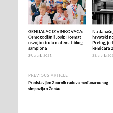
GENIJALAC IZ VINKOVACA:
Na današnj
Osmogodišnji Josip Kosmat
hrvatski n
osvojio titulu matematičkog
Prelog, je
šampiona
kemičara 2
29. srpnja 2026.
23. srpnja 20
PREVIOUS ARTICLE
Predstavljen Zbornik radova međunarodnog
simpozija o Žepču