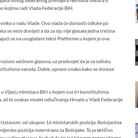
a najava novog federalnog premijera Nermina Nikšića o
 kojima radi Vlada Federacije BiH.
ovnika o radu Vlade. Ova vlada će donositi odluke po
ka se neće donijeti a da za nju nije glasala jedna trećina
ivajući se na usuglašeni tekst Platforme u kojem je ova
prostom većinom glasova, uz preduvjet da je za odluku
onstitutivna naroda. Dakle, upravo onako kako se donose
u Vijeću ministara BiH u kojem sva tri konstitutivna
, ali bi ovakav model odlučivanja Hrvate u Vladi Federacije
e Ustavom: od ukupno 16 ministarskih pozicija, Bošnjacima
mijerska pozicija rezervirana za Bošnjake. To praktično
nu većinu glasova, budući da im je Ustavom zagarantirano