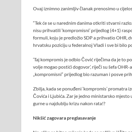
o
p
Ovaj iznimno zanimljiv članak prenosimo u cijelosti
k
p
“Tek će se u narednim danima otkriti stvarni razlo
nisu prihvatili ‘kompromisni’ prijedlog (4+1) rasp
formuli, koju je predložio SDP a prihvatio OHR, 
hrvatsku poziciju u federalnoj Vladi i sve bi bilo 
‘Taj kompromis je odbio Čović riječima da je to p
volje mogao postići dogovor’, riječi su šefa OHR-a
„kompromisni“ prijedlog bio razuman i posve prihva
Zbilja, kada se ponuđeni ‘kompromis’ promatra izo
Čovića i Ljubića. Zar je jedno ministarsko mjesto 
gurne u najdublju krizu nakon rata!?
Nikšić zagovara preglasavanje