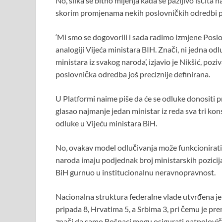
No, slika se bitno mijenja kada se pažljivo iščit
skorim promjenama nekih poslovničkih odredbi po
‘Mi smo se dogovorili i sada radimo izmjene Posl
analogiji Vijeća ministara BIH. Znači, ni jedna odlu
ministara iz svakog naroda’, izjavio je Nikšić, poz
poslovnička odredba još preciznije definirana.
U Platformi naime piše da će se odluke donositi 
glasao najmanje jedan ministar iz reda sva tri k
odluke u Vijeću ministara BiH.
No, ovakav model odlučivanja može funkcionirati 
naroda imaju podjednak broj ministarskih pozicija
BiH gurnuo u institucionalnu neravnopravnost.
Nacionalna struktura federalne vlade utvrđena j
pripada 8, Hrvatima 5, a Srbima 3, pri čemu je pre
znači da samo Bošnaci mogu osigurati natpolovič