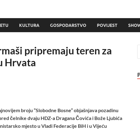
JETU
KULTURA
GOSPODARSTVO
POVIJEST
SHOW
rmaši pripremaju teren za
u Hrvata
ajnovijem broju “Slobodne Bosne” objašnjava pozadinu
pred čelnike dvaju HDZ-a Dragana Čovića i Bože Ljubića
starsko mjesto u Vladi Federacije BiH i u Vijeću