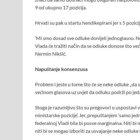
9 od ukupno 17 pozicija.
Hrvati su pak u startu hendikepirani jer s 5 pozi
‘Mi smo dosad sve odluke donijeli jednoglasno. Ne
Vlada će tražiti način da se odluke donose što ve
Nermin Nikšić.
Napuštanje konsenzusa
Problem i jeste u tome što će se neke odluke „da
većinom glasova uz uvjet da odluku podrži po jed
Stoga je razumljivo što su pregovori o uspostavi
ministarske pozicije’. Jer, prepuštanjem ‘samo je
federalnoj Vladi bila bi posve marginalna. Niti bi
niti bi se mogao izboriti za usvajanje neke odluke 