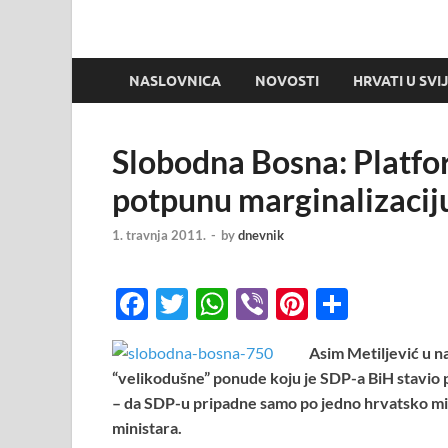
NASLOVNICA
NOVOSTI
HRVATI U SVI
Slobodna Bosna: Platfo
potpunu marginalizacij
1. travnja 2011.
-
by
dnevnik
F
T
W
Vi
Pi
S
ac
w
h
b
nt
h
Asim Metiljević u n
e
itt
at
er
er
ar
“velikodušne” ponude koju je SDP-a BiH stavio 
b
er
s
es
e
– da SDP-u pripadne samo po jedno hrvatsko mini
o
A
t
ministara.