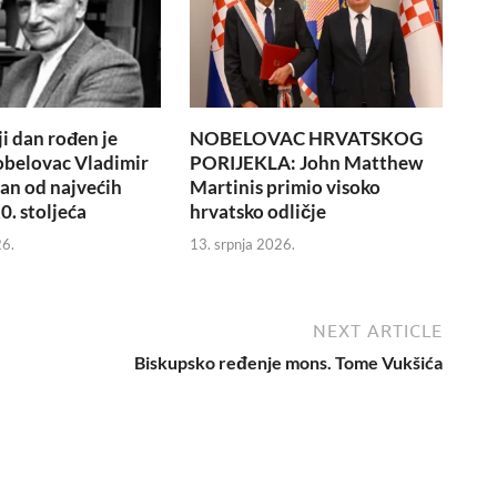
i dan rođen je
NOBELOVAC HRVATSKOG
obelovac Vladimir
PORIJEKLA: John Matthew
dan od najvećih
Martinis primio visoko
0. stoljeća
hrvatsko odličje
26.
13. srpnja 2026.
NEXT ARTICLE
Biskupsko ređenje mons. Tome Vukšića