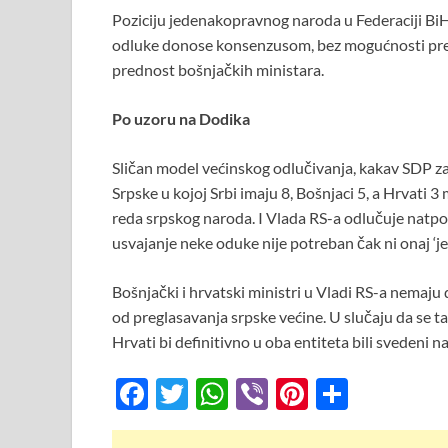
Poziciju jedenakopravnog naroda u Federaciji BiH H
odluke donose konsenzusom, bez mogućnosti pregl
prednost bošnjačkih ministara.
Po uzoru na Dodika
Sličan model većinskog odlučivanja, kakav SDP za
Srpske u kojoj Srbi imaju 8, Bošnjaci 5, a Hrvati 3
reda srpskog naroda. I Vlada RS-a odlučuje natpo
usvajanje neke oduke nije potreban čak ni onaj ‘je
Bošnjački i hrvatski ministri u Vladi RS-a nemaju d
od preglasavanja srpske većine. U slučaju da se t
Hrvati bi definitivno u oba entiteta bili svedeni 
F
T
W
Vi
Pi
S
ac
w
h
b
nt
h