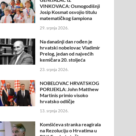
VINKOVACA: Osmogodišnji
Josip Kosmat osvojio titulu
matematičkog šampiona
29. srpnja 2026.
Na današnji dan rođen je
hrvatski nobelovac Vladimir
Prelog, jedan od najvećih
kemičara 20. stoljeća
23. srpnja 2026.
NOBELOVAC HRVATSKOG
PORIJEKLA: John Matthew
Martinis primio visoko
hrvatsko odličje
13. srpnja 2026.
Komšićeva stranka reagirala
na Rezoluciju o Hrvatima u