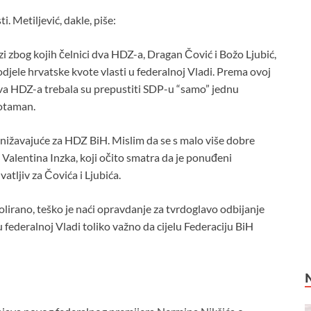
. Metiljević, dakle, piše:
zi zbog kojih čelnici dva HDZ-a, Dragan Čović i Božo Ljubić,
odjele hrvatske kvote vlasti u federalnoj Vladi. Prema ovoj
dva HDZ-a trebala su prepustiti SDP-u “samo” jednu
potaman.
onižavajuće za HDZ BiH. Mislim da se s malo više dobre
 Valentina Inzka, koji očito smatra da je ponuđeni
tljiv za Čovića i Ljubića.
lirano, teško je naći opravdanje za tvrdoglavo odbijanje
u federalnoj Vladi toliko važno da cijelu Federaciju BiH