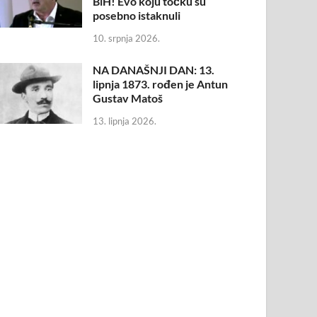
BiH! Evo koju točku su
posebno istaknuli
10. srpnja 2026.
NA DANAŠNJI DAN: 13.
lipnja 1873. rođen je Antun
Gustav Matoš
13. lipnja 2026.