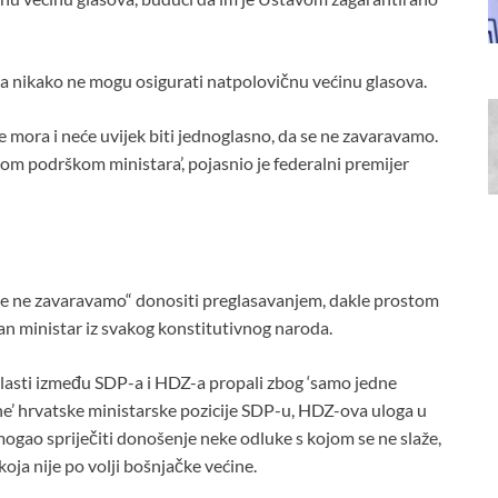
cija nikako ne mogu osigurati natpolovičnu većinu glasova.
 mora i neće uvijek biti jednoglasno, da se ne zavaravamo.
ćom podrškom ministara’, pojasnio je federalni premijer
 se ne zavaravamo“ donositi preglasavanjem, dakle prostom
an ministar iz svakog konstitutivnog naroda.
 vlasti između SDP-a i HDZ-a propali zbog ‘samo jedne
dne’ hrvatske ministarske pozicije SDP-u, HDZ-ova uloga u
 mogao spriječiti donošenje neke odluke s kojom se ne slaže,
koja nije po volji bošnjačke većine.