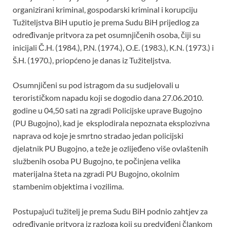
organizirani kriminal, gospodarski kriminal i korupciju
Tužiteljstva BiH uputio je prema Sudu BiH prijedlog za
određivanje pritvora za pet osumnjičenih osoba, čiji su
inicijali Č.H. (1984.), P.N. (1974.), O.E. (1983.), K.N. (1973.) i
Š.H. (1970.), priopćeno je danas iz Tužiteljstva.
Osumnjičeni su pod istragom da su sudjelovali u
terorističkom napadu koji se dogodio dana 27.06.2010.
godine u 04,50 sati na zgradi Policijske uprave Bugojno
(PU Bugojno), kad je eksplodirala nepoznata eksplozivna
naprava od koje je smrtno stradao jedan policijski
djelatnik PU Bugojno, a teže je ozlijeđeno više ovlaštenih
službenih osoba PU Bugojno, te počinjena velika
materijalna šteta na zgradi PU Bugojno, okolnim
stambenim objektima i vozilima.
Postupajući tužitelj je prema Sudu BiH podnio zahtjev za
određivanje pritvora iz razloga koji su predviđeni člankom