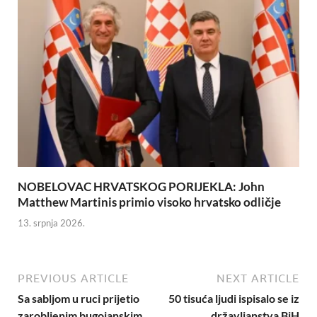
NOBELOVAC HRVATSKOG PORIJEKLA: John
Matthew Martinis primio visoko hrvatsko odličje
13. srpnja 2026.
PREVIOUS ARTICLE
NEXT ARTICLE
Sa sabljom u ruci prijetio
50 tisuća ljudi ispisalo se iz
zarobljenim bugojanskim
državljanstva BiH