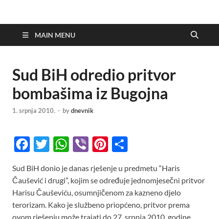
MAIN MENU
Sud BiH odredio pritvor
bombašima iz Bugojna
1. srpnja 2010.
-
by
dnevnik
F
T
W
Vi
Pi
S
ac
w
h
b
nt
h
Sud BiH donio je danas rješenje u predmetu “Haris
e
itt
at
er
er
ar
Čaušević i drugi”, kojim se određuje jednomjesečni pritvor
b
er
s
es
e
Harisu Čauševiću, osumnjičenom za kazneno djelo
o
A
t
terorizam. Kako je službeno priopćeno, pritvor prema
ovom rješenju može trajati do 27. srpnja 2010. godine.