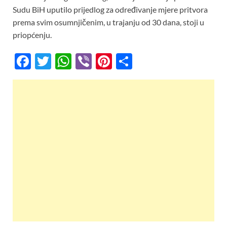
Sudu BiH uputilo prijedlog za određivanje mjere pritvora
prema svim osumnjičenim, u trajanju od 30 dana, stoji u
priopćenju.
F
T
W
Vi
Pi
S
ac
w
h
b
nt
h
e
itt
at
er
er
ar
b
er
s
es
e
o
A
t
o
p
k
p