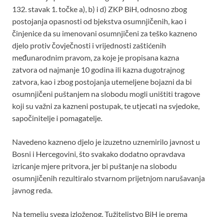
132. stavak 1. točke a), b) i d) ZKP BiH, odnosno zbog
postojanja opasnosti od bjekstva osumnjičenih, kao i
činjenice da su imenovani osumnjičeni za teško kazneno
djelo protiv čovječnosti i vrijednosti zaštićenih
međunarodnim pravom, za koje je propisana kazna
zatvora od najmanje 10 godina ili kazna dugotrajnog
zatvora, kao i zbog postojanja utemeljene bojazni da bi
osumnjičeni puštanjem na slobodu mogli uništiti tragove
koji su važni za kazneni postupak, te utjecati na svjedoke,
sapočinitelje i pomagatelje.
Navedeno kazneno djelo je izuzetno uznemirilo javnost u
Bosni i Hercegovini, što svakako dodatno opravdava
izricanje mjere pritvora, jer bi puštanje na slobodu
osumnjičenih rezultiralo stvarnom prijetnjom narušavanja
javnog reda.
Na temelju svega izloženog, Tužiteljstvo BiH je prema