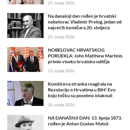
29. srpnja 2026.
Na današnji dan rođen je hrvatski
nobelovac Vladimir Prelog, jedan od
najvećih kemičara 20. stoljeća
23. srpnja 2026.
NOBELOVAC HRVATSKOG
PORIJEKLA: John Matthew Martinis
primio visoko hrvatsko odličje
13. srpnja 2026.
Komšićeva stranka reagirala na
Rezoluciju o Hrvatima u BiH! Evo
koju točku su posebno istaknuli
10. srpnja 2026.
NA DANAŠNJI DAN: 13. lipnja 1873.
rođen je Antun Gustav Matoš