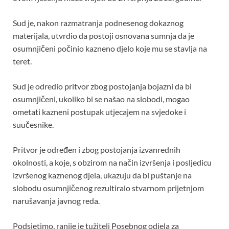
o
p
k
p
Sud je, nakon razmatranja podnesenog dokaznog
materijala, utvrdio da postoji osnovana sumnja da je
osumnjičeni počinio kazneno djelo koje mu se stavlja na
teret.
Sud je odredio pritvor zbog postojanja bojazni da bi
osumnjičeni, ukoliko bi se našao na slobodi, mogao
ometati kazneni postupak utjecajem na svjedoke i
suučesnike.
Pritvor je određen i zbog postojanja izvanrednih
okolnosti, a koje, s obzirom na način izvršenja i posljedicu
izvršenog kaznenog djela, ukazuju da bi puštanje na
slobodu osumnjičenog rezultiralo stvarnom prijetnjom
narušavanja javnog reda.
Podsjetimo, ranije je tužitelj Posebnog odjela za