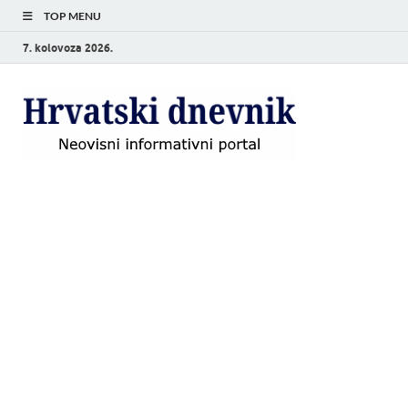
TOP MENU
7. kolovoza 2026.
Hrvat
Neovisni
informativni
dnevn
portal