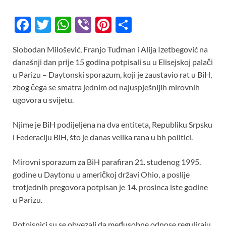
F
T
W
Vi
Pi
S
ac
w
h
b
nt
h
Slobodan Milošević, Franjo Tuđman i Alija Izetbegović na
e
itt
at
er
er
ar
današnji dan prije 15 godina potpisali su u Elisejskoj palači
b
er
s
es
e
u Parizu – Daytonski sporazum, koji je zaustavio rat u BiH,
o
A
t
zbog čega se smatra jednim od najuspješnijih mirovnih
ugovora u svijetu.
o
p
k
p
Njime je BiH podijeljena na dva entiteta, Republiku Srpsku
i Federaciju BiH, što je danas velika rana u bh politici.
Mirovni sporazum za BiH parafiran 21. studenog 1995.
godine u Daytonu u američkoj državi Ohio, a poslije
trotjednih pregovora potpisan je 14. prosinca iste godine
u Parizu.
Potpisnici su se obvezali da međusobne odnose reguliraju