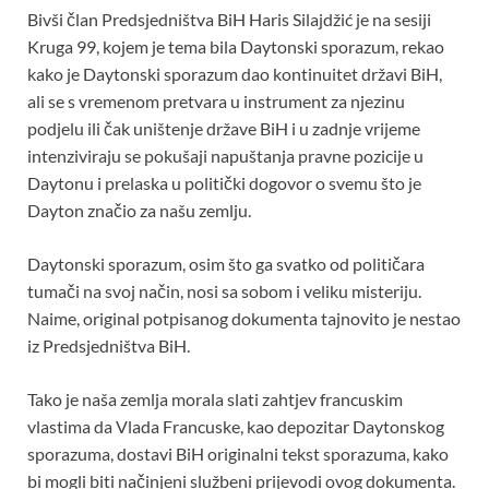
Bivši član Predsjedništva BiH Haris Silajdžić je na sesiji
Kruga 99, kojem je tema bila Daytonski sporazum, rekao
kako je Daytonski sporazum dao kontinuitet državi BiH,
ali se s vremenom pretvara u instrument za njezinu
podjelu ili čak uništenje države BiH i u zadnje vrijeme
intenziviraju se pokušaji napuštanja pravne pozicije u
Daytonu i prelaska u politički dogovor o svemu što je
Dayton značio za našu zemlju.
Daytonski sporazum, osim što ga svatko od političara
tumači na svoj način, nosi sa sobom i veliku misteriju.
Naime, original potpisanog dokumenta tajnovito je nestao
iz Predsjedništva BiH.
Tako je naša zemlja morala slati zahtjev francuskim
vlastima da Vlada Francuske, kao depozitar Daytonskog
sporazuma, dostavi BiH originalni tekst sporazuma, kako
bi mogli biti načinjeni službeni prijevodi ovog dokumenta.