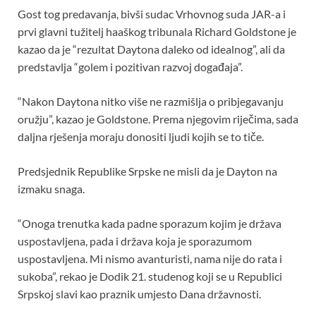
Gost tog predavanja, bivši sudac Vrhovnog suda JAR-a i
prvi glavni tužitelj haaškog tribunala Richard Goldstone je
kazao da je “rezultat Daytona daleko od idealnog”, ali da
predstavlja “golem i pozitivan razvoj događaja”.
“Nakon Daytona nitko više ne razmišlja o pribjegavanju
oružju”, kazao je Goldstone. Prema njegovim riječima, sada
daljna rješenja moraju donositi ljudi kojih se to tiče.
Predsjednik Republike Srpske ne misli da je Dayton na
izmaku snaga.
“Onoga trenutka kada padne sporazum kojim je država
uspostavljena, pada i država koja je sporazumom
uspostavljena. Mi nismo avanturisti, nama nije do rata i
sukoba”, rekao je Dodik 21. studenog koji se u Republici
Srpskoj slavi kao praznik umjesto Dana državnosti.