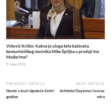
Vidović Krišto: Kakva je uloga šefa kabineta
komunističkog moćnika Mike Špiljka u prodaji Ine
Mađarima?
9. rujna 2022.
PREVIOUS ARTICLE
NEXT ARTICLE
Nemir u kući sljedeće četiri
Arhitekt Daytona i tvorac
godine
mira