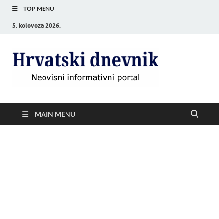
TOP MENU
5. kolovoza 2026.
Hrvat
Neovisni
informativni
dnevn
portal
MAIN MENU