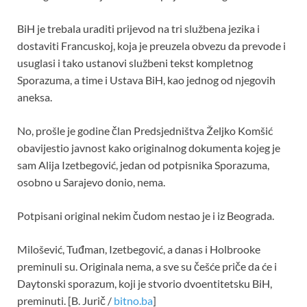
BiH je trebala uraditi prijevod na tri službena jezika i
dostaviti Francuskoj, koja je preuzela obvezu da prevode i
usuglasi i tako ustanovi službeni tekst kompletnog
Sporazuma, a time i Ustava BiH, kao jednog od njegovih
aneksa.
No, prošle je godine član Predsjedništva Željko Komšić
obavijestio javnost kako originalnog dokumenta kojeg je
sam Alija Izetbegović, jedan od potpisnika Sporazuma,
osobno u Sarajevo donio, nema.
Potpisani original nekim čudom nestao je i iz Beograda.
Milošević, Tuđman, Izetbegović, a danas i Holbrooke
preminuli su. Originala nema, a sve su češće priče da će i
Daytonski sporazum, koji je stvorio dvoentitetsku BiH,
preminuti. [B. Jurič /
bitno.ba
]