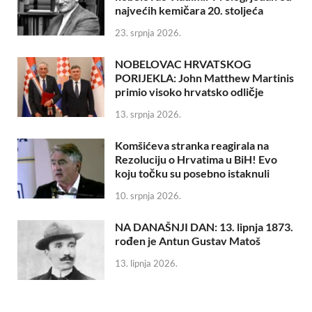
najvećih kemičara 20. stoljeća
23. srpnja 2026.
NOBELOVAC HRVATSKOG
PORIJEKLA: John Matthew Martinis
primio visoko hrvatsko odličje
13. srpnja 2026.
Komšićeva stranka reagirala na
Rezoluciju o Hrvatima u BiH! Evo
koju točku su posebno istaknuli
10. srpnja 2026.
NA DANAŠNJI DAN: 13. lipnja 1873.
rođen je Antun Gustav Matoš
13. lipnja 2026.