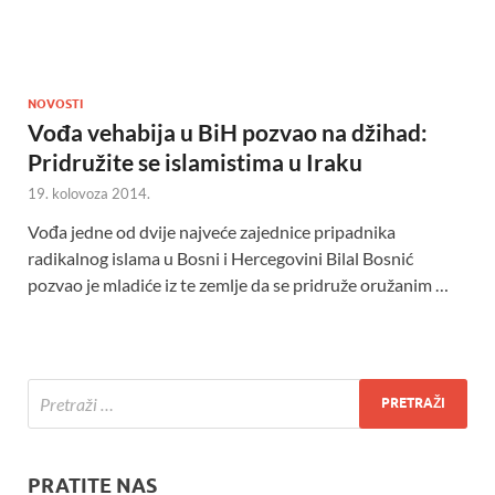
NOVOSTI
Vođa vehabija u BiH pozvao na džihad:
Pridružite se islamistima u Iraku
19. kolovoza 2014.
Vođa jedne od dvije najveće zajednice pripadnika
radikalnog islama u Bosni i Hercegovini Bilal Bosnić
pozvao je mladiće iz te zemlje da se pridruže oružanim …
PRATITE NAS