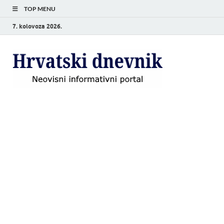
TOP MENU
7. kolovoza 2026.
Hrvat
Neovisni
informativni
dnevn
portal