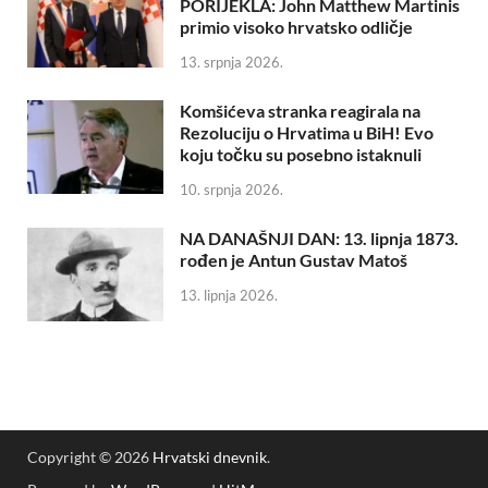
PORIJEKLA: John Matthew Martinis
primio visoko hrvatsko odličje
13. srpnja 2026.
Komšićeva stranka reagirala na
Rezoluciju o Hrvatima u BiH! Evo
koju točku su posebno istaknuli
10. srpnja 2026.
NA DANAŠNJI DAN: 13. lipnja 1873.
rođen je Antun Gustav Matoš
13. lipnja 2026.
Copyright © 2026
Hrvatski dnevnik
.