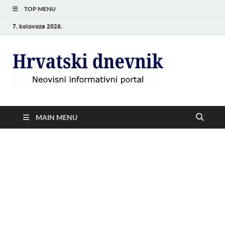
TOP MENU
7. kolovoza 2026.
Hrvat
Neovisni
informativni
dnevn
portal
MAIN MENU