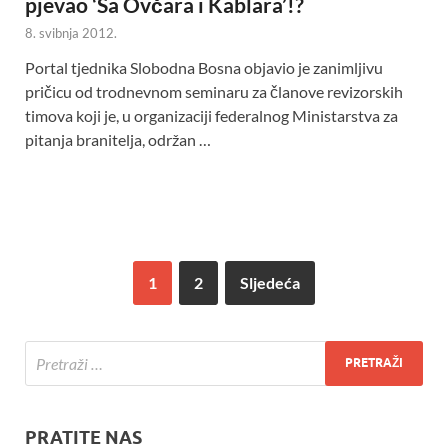
pjevao ‘Sa Ovčara i Kablara’!?
8. svibnja 2012.
Portal tjednika Slobodna Bosna objavio je zanimljivu
pričicu od trodnevnom seminaru za članove revizorskih
timova koji je, u organizaciji federalnog Ministarstva za
pitanja branitelja, održan …
1
2
Sljedeća
PRATITE NAS