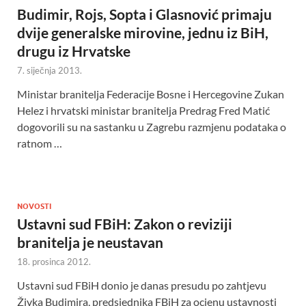
Budimir, Rojs, Sopta i Glasnović primaju
dvije generalske mirovine, jednu iz BiH,
drugu iz Hrvatske
7. siječnja 2013.
Ministar branitelja Federacije Bosne i Hercegovine Zukan
Helez i hrvatski ministar branitelja Predrag Fred Matić
dogovorili su na sastanku u Zagrebu razmjenu podataka o
ratnom …
NOVOSTI
Ustavni sud FBiH: Zakon o reviziji
branitelja je neustavan
18. prosinca 2012.
Ustavni sud FBiH donio je danas presudu po zahtjevu
Živka Budimira, predsjednika FBiH za ocjenu ustavnosti