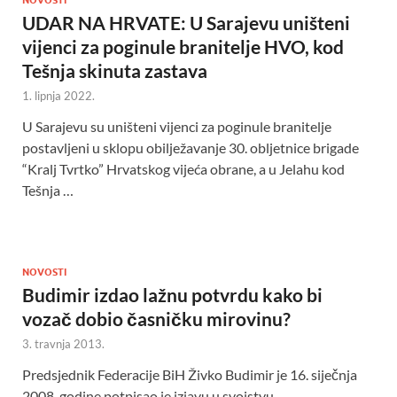
UDAR NA HRVATE: U Sarajevu uništeni
vijenci za poginule branitelje HVO, kod
Tešnja skinuta zastava
1. lipnja 2022.
U Sarajevu su uništeni vijenci za poginule branitelje
postavljeni u sklopu obilježavanje 30. obljetnice brigade
“Kralj Tvrtko” Hrvatskog vijeća obrane, a u Jelahu kod
Tešnja …
NOVOSTI
Budimir izdao lažnu potvrdu kako bi
vozač dobio časničku mirovinu?
3. travnja 2013.
Predsjednik Federacije BiH Živko Budimir je 16. siječnja
2008. godine potpisao je izjavu u svojstvu