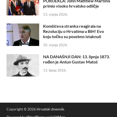
PORIJEKLA: John Matthew Martinis
primio visoko hrvatsko odličje
13. srpnja 2026.
Komšićeva stranka reagirala na
Rezoluciju o Hrvatima u BiH! Evo
koju točku su posebno istaknuli
10. srpnja 2026.
NA DANAŠNJI DAN: 13. lipnja 1873.
rođen je Antun Gustav Matoš
13. lipnja 2026.
Copyright © 2026
Hrvatski dnevnik
.
Powered by
WordPress
and
HitMag
.