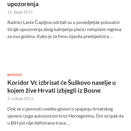
upozorenja
11. lipnja 2012.
Radnici Laste Čapljina održali su u ponedjeljak polusatni
štrajk upozorenja zbog kašnjenja plaća i neisplate regresa
za ovu godinu. Kako je za Fenu izjavila predsjednica …
NOVOSTI
Koridor Vc izbrisat će Šuškovo naselje u
kojem žive Hrvati izbjegli iz Bosne
3. svibnja 2012.
Dok se u javnosti uvelike govori o spajanju hrvatskog
sjevera i juga autocestom kroz Hercegovinu, čini se ipak da
u BiH još nije definirana trasa …