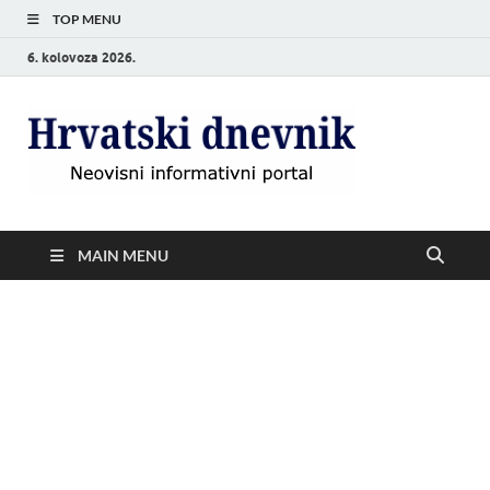
TOP MENU
6. kolovoza 2026.
Hrvat
Neovisni
informativni
dnevn
portal
MAIN MENU