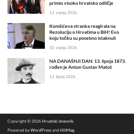
primio visoko hrvatsko odličje
13. srpnja 2026.
Komšićeva stranka reagirala na
Rezoluciju o Hrvatima u BiH! Evo
koju točku su posebno istaknuli
10. srpnja 2026.
NA DANAŠNJI DAN: 13. lipnja 1873.
rođen je Antun Gustav Matoš
13. lipnja 2026.
Copyright © 2026
Hrvatski dnevnik
.
Powered by
WordPress
and
HitMag
.