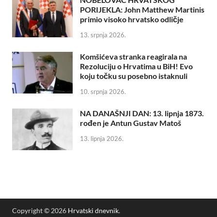
PORIJEKLA: John Matthew Martinis
primio visoko hrvatsko odličje
13. srpnja 2026.
Komšićeva stranka reagirala na
Rezoluciju o Hrvatima u BiH! Evo
koju točku su posebno istaknuli
10. srpnja 2026.
NA DANAŠNJI DAN: 13. lipnja 1873.
rođen je Antun Gustav Matoš
13. lipnja 2026.
Copyright © 2026
Hrvatski dnevnik
.