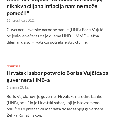
nikakva ciljana inflacija nam ne može
pomoći!"
16. prosinca 2012.
Guverner Hrvatske narodne banke (HNB) Boris Vujčić
ocijenio je večeras da je dilema HNB ili MMF – lažna
dilema i da su Hrvatskoj potrebne strukturne …
NOVOSTI
Hrvatski sabor potvrdio Borisa Vujčića za
guvernera HNB-a
6. srpnja 2012.
Boris Vujčić novi je guverner Hrvatske narodne banke
(HNB), odlučio je Hrvatski sabor, koji je istovremeno
odlučio i o prestanku mandata dosadašnjeg guvernera
Željka Rohatinskog. …