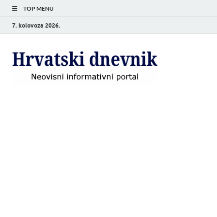
TOP MENU
7. kolovoza 2026.
Hrvat
Neovisni
informativni
dnevn
portal