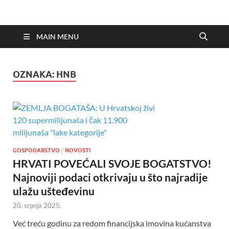
MAIN MENU
OZNAKA:
HNB
GOSPODARSTVO
/
NOVOSTI
HRVATI POVEĆALI SVOJE BOGATSTVO!
Najnoviji podaci otkrivaju u što najradije
ulažu ušteđevinu
20. srpnja 2025.
Već treću godinu za redom financijska imovina kućanstva