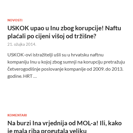
NOVOSTI
USKOK upao u Inu zbog korupcije! Naftu
plaćali po cijeni višoj od tržišne?
21. ožujka 2014.
USKOK-ovi istražitelji ušli su u hrvatsku naftnu
kompaniju Inu u kojoj zbog sumnji na korupciju pretražuju
četverogodišnje poslovanje kompanije od 2009. do 2013.
godine. HRT …
KOMENTARI
Na burzi Ina vrjednija od MOL-a! Ili, kako
je mala riba progutala veliku