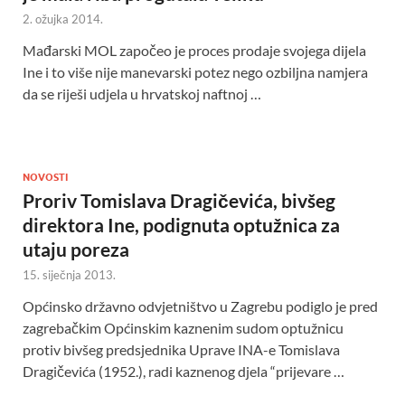
2. ožujka 2014.
Mađarski MOL započeo je proces prodaje svojega dijela
Ine i to više nije manevarski potez nego ozbiljna namjera
da se riješi udjela u hrvatskoj naftnoj …
NOVOSTI
Proriv Tomislava Dragičevića, bivšeg
direktora Ine, podignuta optužnica za
utaju poreza
15. siječnja 2013.
Općinsko državno odvjetništvo u Zagrebu podiglo je pred
zagrebačkim Općinskim kaznenim sudom optužnicu
protiv bivšeg predsjednika Uprave INA-e Tomislava
Dragičevića (1952.), radi kaznenog djela “prijevare …