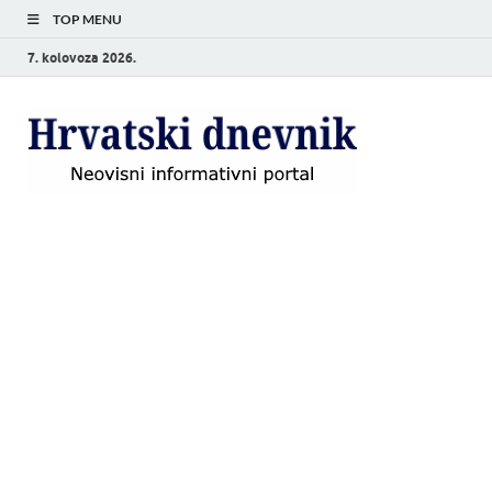
TOP MENU
7. kolovoza 2026.
Hrvat
Neovisni
informativni
dnevn
portal