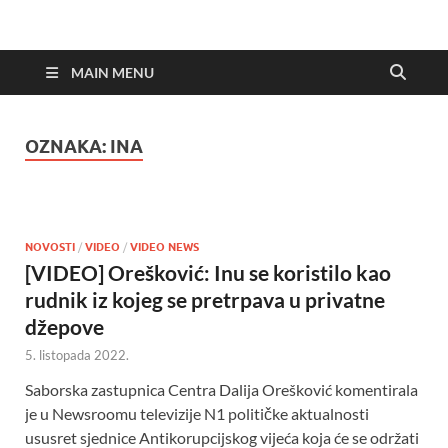
MAIN MENU
OZNAKA:
INA
NOVOSTI
/
VIDEO
/
VIDEO NEWS
[VIDEO] Orešković: Inu se koristilo kao
rudnik iz kojeg se pretrpava u privatne
džepove
5. listopada 2022.
Saborska zastupnica Centra Dalija Orešković komentirala
je u Newsroomu televizije N1 političke aktualnosti
ususret sjednice Antikorupcijskog vijeća koja će se održati