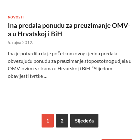
NOVOSTI
Ina predala ponudu za preuzimanje OMV-
a u Hrvatskoj i BiH
5. rujna 2012.
Ina je potvrdila da je početkom ovog tjedna predala
obvezujuću ponudu za preuzimanje stopostotnog udjela u
OMV-ovim tvrtkama u Hrvatskoj i BiH. “Slijedom
obavijesti tvrtke …
1
2
Sljedeća