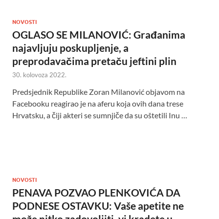
NOVOSTI
OGLASO SE MILANOVIĆ: Građanima
najavljuju poskupljenje, a
preprodavačima pretaču jeftini plin
30. kolovoza 2022.
Predsjednik Republike Zoran Milanović objavom na
Facebooku reagirao je na aferu koja ovih dana trese
Hrvatsku, a čiji akteri se sumnjiče da su oštetili Inu …
NOVOSTI
PENAVA POZVAO PLENKOVIĆA DA
PODNESE OSTAVKU: Vaše apetite ne
može nitko zadovoljiti, vi kradete u