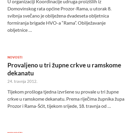
U organizaciji Koordinacije udruga proizišlih iz
Domovinskog rata općine Prozor-Rama, u utorak 8.
svibnja svečano je obilježena dvadeseta obljetnica
formiranja brigade HVO-a “Rama”. Obilježavanje
obljetnice …
NOVOSTI
Provaljeno u tri župne crkve u ramskome
dekanatu
24. travnja 2012.
Tijekom prošloga tjedna izvršene su provale u tri župne
crkve u ramskome dekanatu. Prema riječima župnika župa
Prozor i Rama-Šćit, tijekom srijede, 18. travnja od …