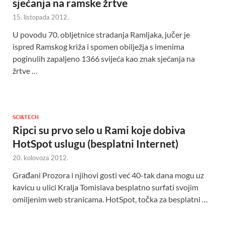
sjećanja na ramske žrtve
15. listopada 2012.
U povodu 70. obljetnice stradanja Ramljaka, jučer je
ispred Ramskog križa i spomen obilježja s imenima
poginulih zapaljeno 1366 svijeća kao znak sjećanja na
žrtve …
SCI&TECH
Ripci su prvo selo u Rami koje dobiva
HotSpot uslugu (besplatni Internet)
20. kolovoza 2012.
Građani Prozora i njihovi gosti već 40-tak dana mogu uz
kavicu u ulici Kralja Tomislava besplatno surfati svojim
omiljenim web stranicama. HotSpot, točka za besplatni …