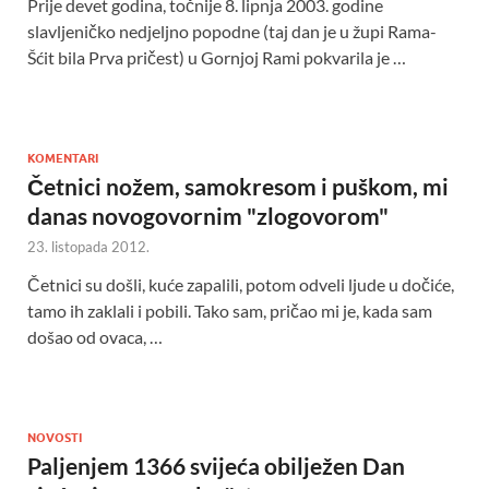
Prije devet godina, točnije 8. lipnja 2003. godine
slavljeničko nedjeljno popodne (taj dan je u župi Rama-
Šćit bila Prva pričest) u Gornjoj Rami pokvarila je …
KOMENTARI
Četnici nožem, samokresom i puškom, mi
danas novogovornim "zlogovorom"
23. listopada 2012.
Četnici su došli, kuće zapalili, potom odveli ljude u dočiće,
tamo ih zaklali i pobili. Tako sam, pričao mi je, kada sam
došao od ovaca, …
NOVOSTI
Paljenjem 1366 svijeća obilježen Dan