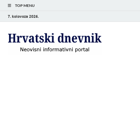
TOP MENU
7. kolovoza 2026.
Hrvat
Neovisni
informativni
dnevn
portal