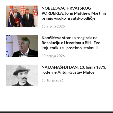
NOBELOVAC HRVATSKOG
PORIJEKLA: John Matthew Martinis
primio visoko hrvatsko odličje
13. srpnja 2026.
Komšićeva stranka reagirala na
Rezoluciju o Hrvatima u BiH! Evo
koju točku su posebno istaknuli
10. srpnja 2026.
NA DANAŠNJI DAN: 13. lipnja 1873.
rođen je Antun Gustav Matoš
13. lipnja 2026.