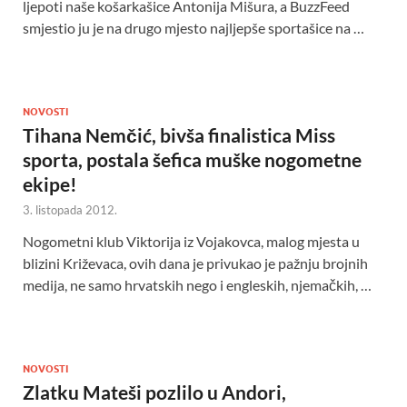
ljepoti naše košarkašice Antonija Mišura, a BuzzFeed
smjestio ju je na drugo mjesto najljepše sportašice na …
NOVOSTI
Tihana Nemčić, bivša finalistica Miss
sporta, postala šefica muške nogometne
ekipe!
3. listopada 2012.
Nogometni klub Viktorija iz Vojakovca, malog mjesta u
blizini Križevaca, ovih dana je privukao je pažnju brojnih
medija, ne samo hrvatskih nego i engleskih, njemačkih, …
NOVOSTI
Zlatku Mateši pozlilo u Andori,