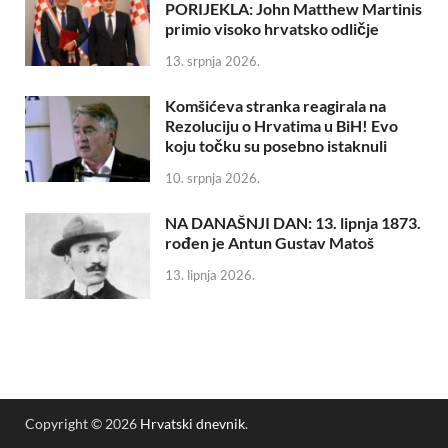
PORIJEKLA: John Matthew Martinis
primio visoko hrvatsko odličje
13. srpnja 2026.
Komšićeva stranka reagirala na
Rezoluciju o Hrvatima u BiH! Evo
koju točku su posebno istaknuli
10. srpnja 2026.
NA DANAŠNJI DAN: 13. lipnja 1873.
rođen je Antun Gustav Matoš
13. lipnja 2026.
Copyright © 2026
Hrvatski dnevnik
.