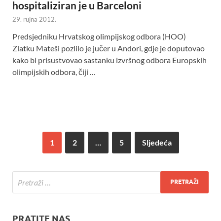
hospitaliziran je u Barceloni
29. rujna 2012.
Predsjedniku Hrvatskog olimpijskog odbora (HOO)
Zlatku Mateši pozlilo je jučer u Andori, gdje je doputovao
kako bi prisustvovao sastanku izvršnog odbora Europskih
olimpijskih odbora, čiji …
1
2
…
5
Sljedeća
PRATITE NAS