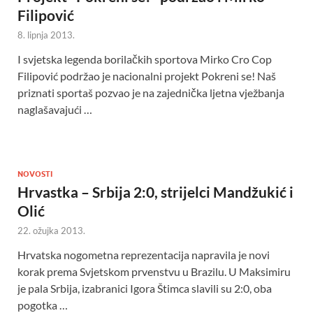
Filipović
8. lipnja 2013.
I svjetska legenda borilačkih sportova Mirko Cro Cop
Filipović podržao je nacionalni projekt Pokreni se! Naš
priznati sportaš pozvao je na zajednička ljetna vježbanja
naglašavajući …
NOVOSTI
Hrvastka – Srbija 2:0, strijelci Mandžukić i
Olić
22. ožujka 2013.
Hrvatska nogometna reprezentacija napravila je novi
korak prema Svjetskom prvenstvu u Brazilu. U Maksimiru
je pala Srbija, izabranici Igora Štimca slavili su 2:0, oba
pogotka …