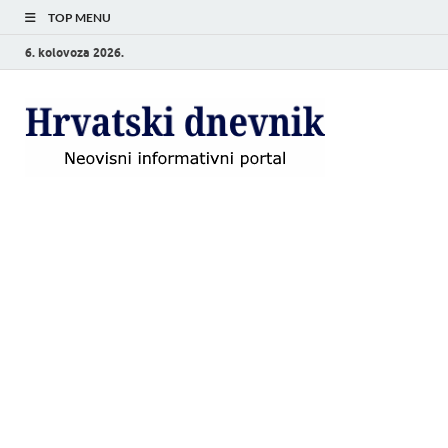
TOP MENU
6. kolovoza 2026.
Hrvat
Neovisni
informativni
dnevn
portal