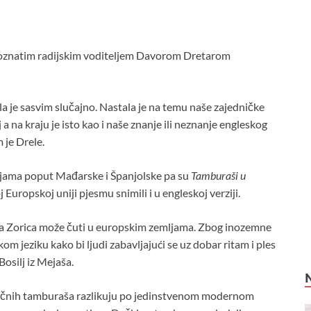
s poznatim radijskim voditeljem Davorom Dretarom
la je sasvim slučajno. Nastala je na temu naše zajedničke
 a na kraju je isto kao i naše znanje ili neznanje engleskog
 je Drele.
ljama poput Mađarske i Španjolske pa su
Tamburaši u
uropskoj uniji pjesmu snimili i u engleskoj verziji.
ša Zorica može čuti u europskim zemljama. Zbog inozemne
om jeziku kako bi ljudi zabavljajući se uz dobar ritam i ples
Bosilj iz Mejaša.
lasičnih tamburaša razlikuju po jedinstvenom modernom