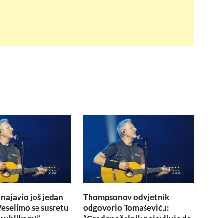
ajavio još jedan
Thompsonov odvjetnik
Veselimo se susretu
odgovorio Tomaševiću: