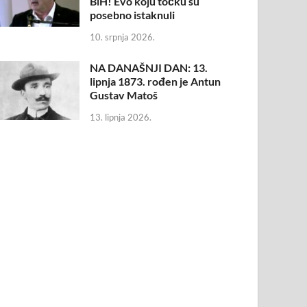
BiH! Evo koju točku su
posebno istaknuli
10. srpnja 2026.
NA DANAŠNJI DAN: 13.
lipnja 1873. rođen je Antun
Gustav Matoš
13. lipnja 2026.