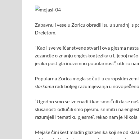
o
p
k
p
Zabavnu i veselu Zoricu obradili su u suradnji 
Dreletom.
“Kao i sve veličanstvene stvari i ova pjesma nasta
zezancije o znanju engleskog jezika u Lijepoj našoj
jezika postigla inozemnu popularnost“, otkrio nam
Popularna Zorica mogla se čuti u europskim zem
starkama
radi boljeg razumijevanja u novopečenoj E
“Ugodno smo se iznenadili kad smo čuli da se na
slušanosti odlučili smo pjesmu snimiti i na englesk
razumjeli i tematiku pjesme“, rekao nam je Nikola 
Mejaše čini šest mladih glazbenika koji se od k