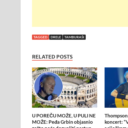
TAGGED
DRELE
TAMBURAŠI
RELATED POSTS
U POREČU MOŽE, U PULI NE
Thompson n
MOŽE: Peđa Grbin objasnio
koncert: “