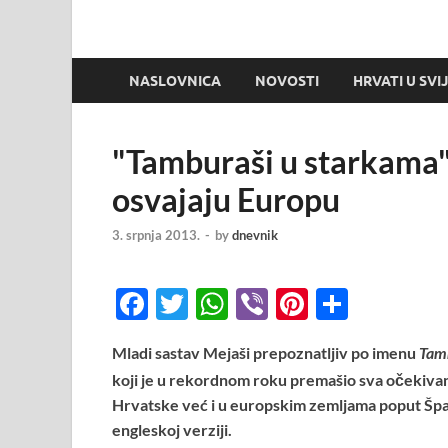
NASLOVNICA
NOVOSTI
HRVATI U SVI
"Tamburaši u starkama
osvajaju Europu
3. srpnja 2013.
-
by
dnevnik
F
T
W
Vi
Pi
S
ac
w
h
b
nt
h
Mladi sastav Mejaši prepoznatljiv po imenu
Tam
e
itt
at
er
er
ar
koji je u rekordnom roku premašio sva očekivanja
b
er
s
es
e
Hrvatske već i u europskim zemljama poput Španj
o
A
t
engleskoj verziji.