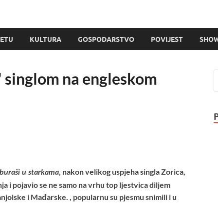
JETU
KULTURA
GOSPODARSTVO
POVIJEST
SHOW
" singlom na engleskom
, nakon velikog uspjeha singla Zorica,
buraši u starkama
 i pojavio se ne samo na vrhu top ljestvica diljem
olske i Mađarske. , popularnu su pjesmu snimili i u