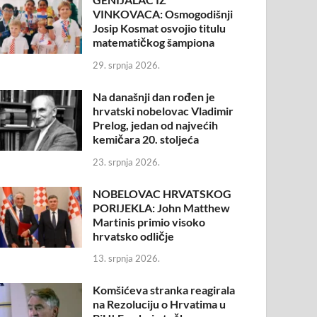
VINKOVACA: Osmogodišnji
Josip Kosmat osvojio titulu
matematičkog šampiona
29. srpnja 2026.
Na današnji dan rođen je
hrvatski nobelovac Vladimir
Prelog, jedan od najvećih
kemičara 20. stoljeća
23. srpnja 2026.
NOBELOVAC HRVATSKOG
PORIJEKLA: John Matthew
Martinis primio visoko
hrvatsko odličje
13. srpnja 2026.
Komšićeva stranka reagirala
na Rezoluciju o Hrvatima u