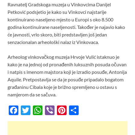
Ravnatelj Gradskoga muzeja u Vinkovcima Danijel
Petković podsjetio je kako su Vinkovci najstarije
kontinuirano naseljeno mjesto u Europi s oko 8.500
godina kontinuirane naseljenosti. Također je najavio kako
će javnosti, vrlo skoro, biti predstavljen još jedan
senzacionalan arheološki nalaz iz Vinkovaca.
Arheolog vinkovačkog muzeja Hrvoje Vulić istaknuo je
kako je na jednoj od pronađenih luksuznih posuda očuvan
i natpis s imenom majstora koji je izradio posuđe, Antonija
Aquile. Pretpostavlja se da je posuđe pripadalo bogatom
građaninu Cibala koje je brižno spremljeno u ostavu s
namjerom da se sačuva.
F
T
W
Vi
Pi
S
ac
w
h
b
nt
h
e
itt
at
er
er
ar