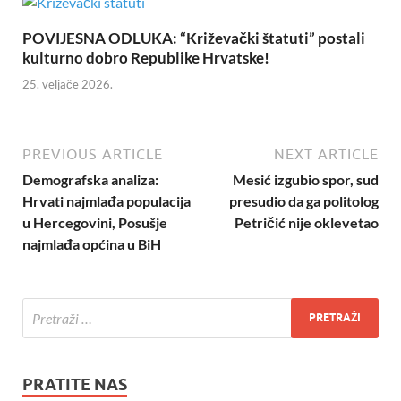
POVIJESNA ODLUKA: “Križevački štatuti” postali
kulturno dobro Republike Hrvatske!
25. veljače 2026.
PREVIOUS ARTICLE
NEXT ARTICLE
Demografska analiza:
Mesić izgubio spor, sud
Hrvati najmlađa populacija
presudio da ga politolog
u Hercegovini, Posušje
Petričić nije oklevetao
najmlađa općina u BiH
PRATITE NAS