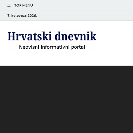
TOP MENU
7. kolovoza 2026.
Hrvat
Neovisni
informativni
dnevn
portal