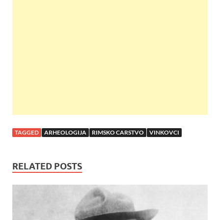
b
er
s
es
e
o
A
t
o
p
k
p
TAGGED
ARHEOLOGIJA
RIMSKO CARSTVO
VINKOVCI
RELATED POSTS