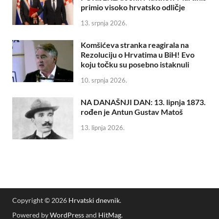
primio visoko hrvatsko odličje
13. srpnja 2026.
Komšićeva stranka reagirala na
Rezoluciju o Hrvatima u BiH! Evo
koju točku su posebno istaknuli
10. srpnja 2026.
NA DANAŠNJI DAN: 13. lipnja 1873.
rođen je Antun Gustav Matoš
13. lipnja 2026.
Copyright © 2026
Hrvatski dnevnik
.
Powered by
WordPress
and
HitMag
.