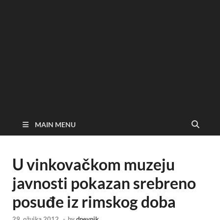
MAIN MENU
U vinkovačkom muzeju
javnosti pokazan srebreno
posuđe iz rimskog doba
29. ožujka 2012.
-
by
dnevnik