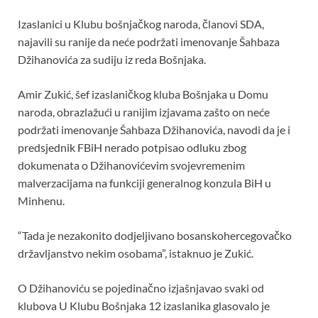
Izaslanici u Klubu bošnjačkog naroda, članovi SDA,
najavili su ranije da neće podržati imenovanje Šahbaza
Džihanovića za sudiju iz reda Bošnjaka.
Amir Zukić, šef izaslaničkog kluba Bošnjaka u Domu
naroda, obrazlažući u ranijim izjavama zašto on neće
podržati imenovanje Šahbaza Džihanovića, navodi da je i
predsjednik FBiH nerado potpisao odluku zbog
dokumenata o Džihanovićevim svojevremenim
malverzacijama na funkciji generalnog konzula BiH u
Minhenu.
“Tada je nezakonito dodjeljivano bosanskohercegovačko
državljanstvo nekim osobama”, istaknuo je Zukić.
O Džihanoviću se pojedinačno izjašnjavao svaki od
klubova U Klubu Bošnjaka 12 izaslanika glasovalo je