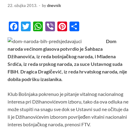
22. ožujka 2013.
-
by
dnevnik
F
T
W
Vi
Pi
S
ac
w
h
b
nt
h
Dom
e
itt
at
er
er
ar
naroda većinom glasova potvrdio je Šahbaza
b
er
s
es
e
Džihanovića, iz reda bošnjačkog naroda, i Mladena
o
A
t
Srdića, iz reda srpskog naroda, za suce Ustavnog suda
FBiH. Dragica Dragičević, iz reda hrvatskog naroda, nije
o
p
dobila podršku izaslanika.
k
p
Klub Bošnjaka pokrenuo je pitanje vitalnog nacionalnog
interesa pri Džihanovićevom izboru, tako da ova odluka ne
može stupiti na snagu sve dok se Ustavni sud ne očituje da
li je Džihanovićevim izborom povrijeđen vitalni nacionalni
interes bošnjačkog naroda, prenosi FTV.