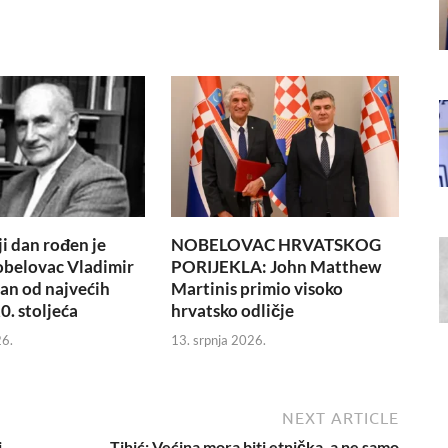
i dan rođen je
NOBELOVAC HRVATSKOG
obelovac Vladimir
PORIJEKLA: John Matthew
dan od najvećih
Martinis primio visoko
0. stoljeća
hrvatsko odličje
26.
13. srpnja 2026.
NEXT ARTICLE
i
Tihić: Većina mora biti etnička, a ne samo