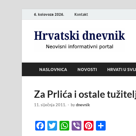
6. kolovoza 2026.
Kontakt
H
Neo
NASLOVNICA
NOVOSTI
HRVATI U SVI
Za Prlića i ostale tužite
11. siječnja 2011.
-
by
dnevnik
F
T
W
Vi
Pi
S
ac
w
h
b
nt
h