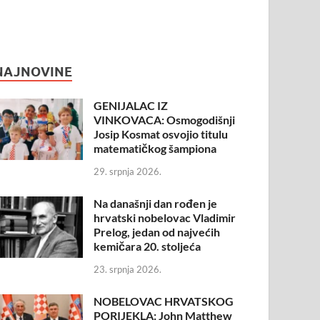
NAJNOVINE
GENIJALAC IZ
VINKOVACA: Osmogodišnji
Josip Kosmat osvojio titulu
matematičkog šampiona
29. srpnja 2026.
Na današnji dan rođen je
hrvatski nobelovac Vladimir
Prelog, jedan od najvećih
kemičara 20. stoljeća
23. srpnja 2026.
NOBELOVAC HRVATSKOG
PORIJEKLA: John Matthew