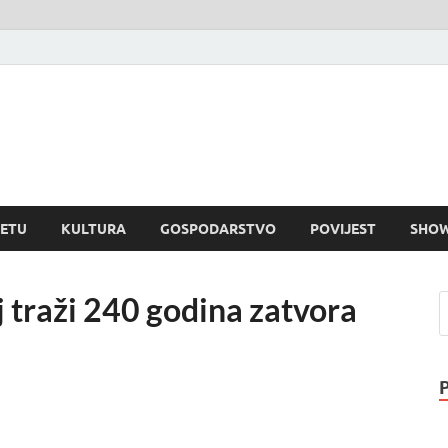
rvatski dnevnik
visni informativni portal
JETU
KULTURA
GOSPODARSTVO
POVIJEST
SHOW
lj traži 240 godina zatvora