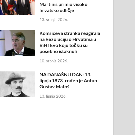
Martinis primio visoko
hrvatsko odličje
13. srpnja 2026.
Komšićeva stranka reagirala
na Rezoluciju o Hrvatima u
BiH! Evo koju točku su
posebno istaknuli
10. srpnja 2026.
NA DANAŠNJI DAN: 13.
lipnja 1873. rođen je Antun
Gustav Matoš
13. lipnja 2026.