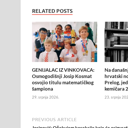
RELATED POSTS
GENIJALAC IZ VINKOVACA:
Na današnj
Osmogodišnji Josip Kosmat
hrvatski n
osvojio titulu matematičkog
Prelog, je
šampiona
kemičara 2
29. srpnja 2026.
23. srpnja 20
PREVIOUS ARTICLE
Josipović: Očekujem korekcije koje će osigurat