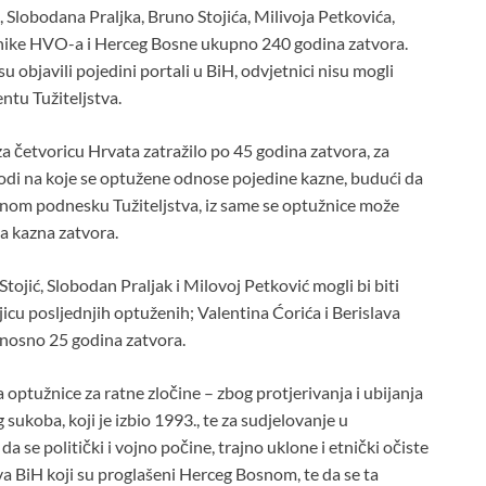
a, Slobodana Praljka, Bruno Stojića, Milivoja Petkovića,
osnike HVO-a i Herceg Bosne ukupno 240 godina zatvora.
su objavili pojedini portali u BiH, odvjetnici nisu mogli
ntu Tužiteljstva.
za četvoricu Hrvata zatražilo po 45 godina zatvora, za
vodi na koje se optužene odnose pojedine kazne, budući da
nom podnesku Tužiteljstva, iz same se optužnice može
ja kazna zatvora.
tojić, Slobodan Praljak i Milovoj Petković mogli bi biti
ojicu posljednjih optuženih; Valentina Ćorića i Berislava
dnosno 25 godina zatvora.
a optužnice za ratne zločine – zbog protjerivanja i ubijanja
koba, koji je izbio 1993., te za sudjelovanje u
da se politički i vojno počine, trajno uklone i etnički očiste
va BiH koji su proglašeni Herceg Bosnom, te da se ta