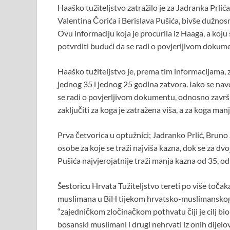
Haaško tužiteljstvo zatražilo je za Jadranka Prlić
e
itt
at
er
er
ar
Valentina Čorića i Berislava Pušića, bivše dužn
b
er
s
es
e
Ovu informaciju koja je procurila iz Haaga, a koju 
o
A
t
potvrditi budući da se radi o povjerljivom dokume
o
p
Haaško tužiteljstvo je, prema tim informacijama, 
k
p
jednog 35 i jednog 25 godina zatvora. Iako se na
se radi o povjerljivom dokumentu, odnosno završ
zaključiti za koga je zatražena viša, a za koga man
Prva četvorica u optužnici; Jadranko Prlić, Bruno S
osobe za koje se traži najviša kazna, dok se za dv
Pušića najvjerojatnije traži manja kazna od 35, o
Šestoricu Hrvata Tužiteljstvo tereti po više točak
muslimana u BiH tijekom hrvatsko-muslimanskog su
“zajedničkom zločinačkom pothvatu čiji je cilj bio 
bosanski muslimani i drugi nehrvati iz onih dijelo