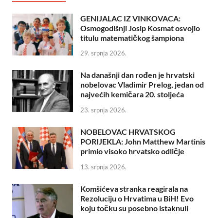
GENIJALAC IZ VINKOVACA:
Osmogodišnji Josip Kosmat osvojio
titulu matematičkog šampiona
29. srpnja 2026.
Na današnji dan rođen je hrvatski
nobelovac Vladimir Prelog, jedan od
najvećih kemičara 20. stoljeća
23. srpnja 2026.
NOBELOVAC HRVATSKOG
PORIJEKLA: John Matthew Martinis
primio visoko hrvatsko odličje
13. srpnja 2026.
Komšićeva stranka reagirala na
Rezoluciju o Hrvatima u BiH! Evo
koju točku su posebno istaknuli