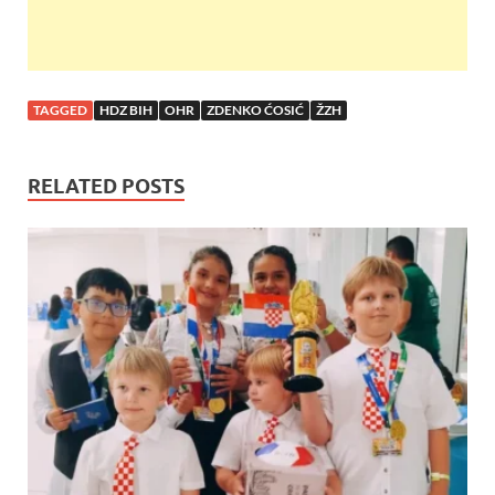
TAGGED
HDZ BIH
OHR
ZDENKO ĆOSIĆ
ŽZH
RELATED POSTS