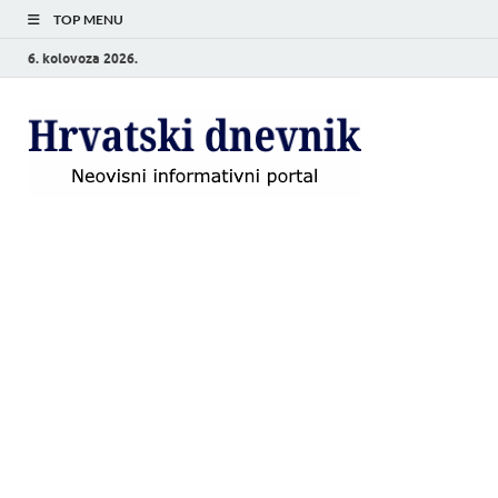
TOP MENU
6. kolovoza 2026.
Hrvat
Neovisni
informativni
dnevn
portal