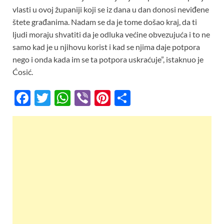
vlasti u ovoj županiji koji se iz dana u dan donosi neviđene
štete građanima. Nadam se da je tome došao kraj, da ti
ljudi moraju shvatiti da je odluka većine obvezujuća i to ne
samo kad je u njihovu korist i kad se njima daje potpora
nego i onda kada im se ta potpora uskraćuje”, istaknuo je
Ćosić.
F
T
W
Vi
Pi
S
ac
w
h
b
nt
h
e
itt
at
er
er
ar
b
er
s
es
e
o
A
t
o
p
k
p