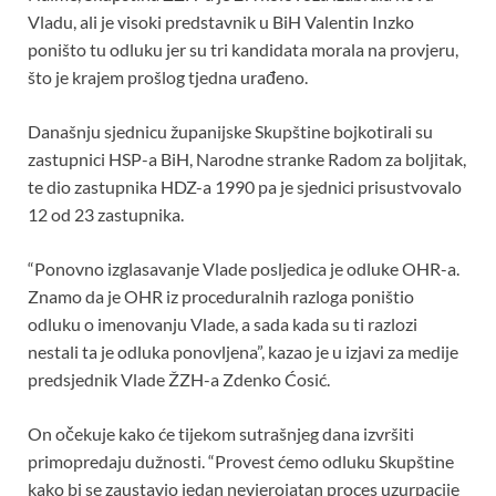
o
p
Vladu, ali je visoki predstavnik u BiH Valentin Inzko
k
p
poništo tu odluku jer su tri kandidata morala na provjeru,
što je krajem prošlog tjedna urađeno.
Današnju sjednicu županijske Skupštine bojkotirali su
zastupnici HSP-a BiH, Narodne stranke Radom za boljitak,
te dio zastupnika HDZ-a 1990 pa je sjednici prisustvovalo
12 od 23 zastupnika.
“Ponovno izglasavanje Vlade posljedica je odluke OHR-a.
Znamo da je OHR iz proceduralnih razloga poništio
odluku o imenovanju Vlade, a sada kada su ti razlozi
nestali ta je odluka ponovljena”, kazao je u izjavi za medije
predsjednik Vlade ŽZH-a Zdenko Ćosić.
On očekuje kako će tijekom sutrašnjeg dana izvršiti
primopredaju dužnosti. “Provest ćemo odluku Skupštine
kako bi se zaustavio jedan nevjerojatan proces uzurpacije