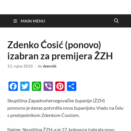
MAIN MENU
Zdenko Ćosić (ponovo)
izabran za premijera ŽZH
13. rujna 2010.
-
by
dnevnik
F
T
W
Vi
Pi
S
ac
w
h
b
nt
h
Skupština Zapadnohercegovačke županije (ŽZH)
e
itt
at
er
er
ar
ponovno je danas potvrdila nova županijsku Vladu na čelu
b
er
s
es
e
s predsjednikom Zdenkom Ćosićem.
o
A
t
Naime, Skupština ŽZH-a je 27. kolovoza izabrala novu