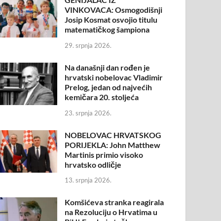
VINKOVACA: Osmogodišnji
Josip Kosmat osvojio titulu
matematičkog šampiona
29. srpnja 2026.
Na današnji dan rođen je
hrvatski nobelovac Vladimir
Prelog, jedan od najvećih
kemičara 20. stoljeća
23. srpnja 2026.
NOBELOVAC HRVATSKOG
PORIJEKLA: John Matthew
Martinis primio visoko
hrvatsko odličje
13. srpnja 2026.
Komšićeva stranka reagirala
na Rezoluciju o Hrvatima u