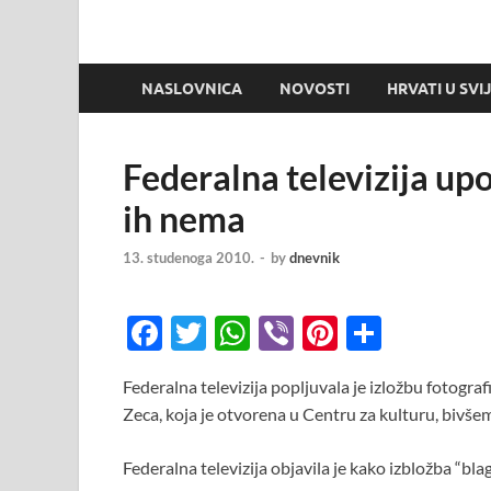
NASLOVNICA
NOVOSTI
HRVATI U SVI
Federalna televizija upo
ih nema
13. studenoga 2010.
-
by
dnevnik
F
T
W
Vi
Pi
S
ac
w
h
b
nt
h
Federalna televizija popljuvala je izložbu fotogr
e
itt
at
er
er
ar
Zeca, koja je otvorena u Centru za kulturu, bivše
b
er
s
es
e
o
A
t
Federalna televizija objavila je kako izbložba “blag