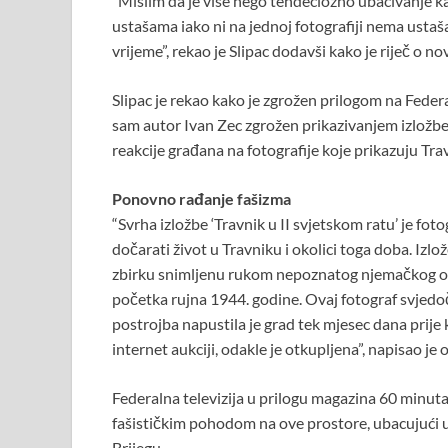
“Mislim da je više nego tendeciozno ubacivanje ka
ustašama iako ni na jednoj fotografiji nema ustaša
vrijeme”, rekao je Slipac dodavši kako je riječ o n
Slipac je rekao kako je zgrožen prilogom na Federaln
sam autor Ivan Zec zgrožen prikazivanjem izložbe.
reakcije građana na fotografije koje prikazuju Tr
Ponovno rađanje fašizma
“Svrha izložbe ‘Travnik u II svjetskom ratu’ je foto
dočarati život u Travniku i okolici toga doba. Izl
zbirku snimljenu rukom nepoznatog njemačkog oruž
početka rujna 1944. godine. Ovaj fotograf svjedo
postrojba napustila je grad tek mjesec dana prije
internet aukciji, odakle je otkupljena”, napisao je o
Federalna televizija u prilogu magazina 60 minut
fašističkim pohodom na ove prostore, ubacujući u 
Brijegu.