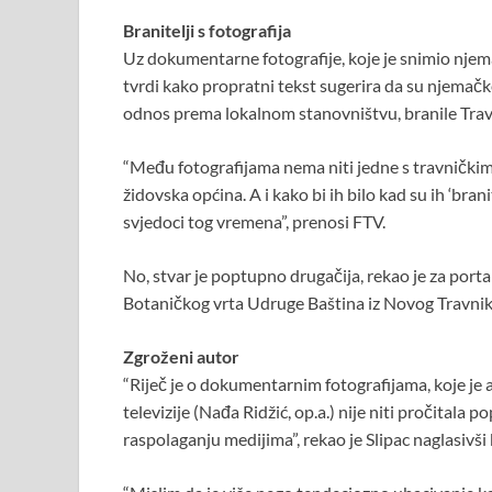
o
p
Branitelji s fotografija
k
p
Uz dokumentarne fotografije, koje je snimio njemač
tvrdi kako propratni tekst sugerira da su njemačke
odnos prema lokalnom stanovništvu, branile Trav
“Među fotografijama nema niti jedne s travničkim 
židovska općina. A i kako bi ih bilo kad su ih ‘branit
svjedoci tog vremena”, prenosi FTV.
No, stvar je poptupno drugačija, rekao je za portal
Botaničkog vrta Udruge Baština iz Novog Travnika,
Zgroženi autor
“Riječ je o dokumentarnim fotografijama, koje je
televizije (Nađa Ridžić, op.a.) nije niti pročitala po
raspolaganju medijima”, rekao je Slipac naglasivš