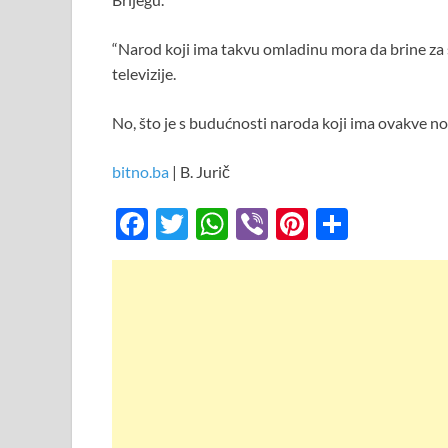
“Narod koji ima takvu omladinu mora da brine za 
televizije.
No, što je s budućnosti naroda koji ima ovakve n
bitno.ba
| B. Jurič
F
T
W
Vi
Pi
S
ac
w
h
b
nt
h
e
itt
at
er
er
ar
b
er
s
es
e
o
A
t
o
p
k
p