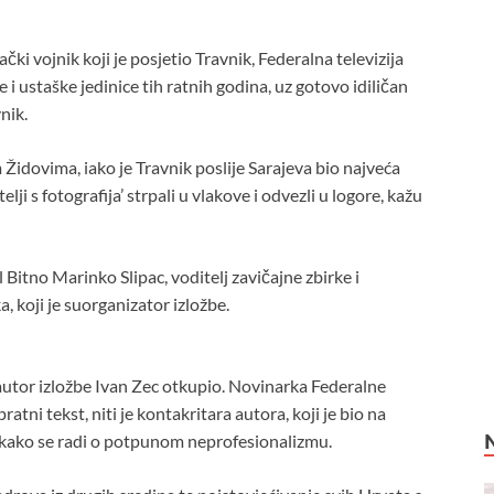
ki vojnik koji je posjetio Travnik, Federalna televizija
 i ustaške jedinice tih ratnih godina, uz gotovo idiličan
nik.
Židovima, iako je Travnik poslije Sarajeva bio najveća
elji s fotografija’ strpali u vlakove i odvezli u logore, kažu
 Bitno Marinko Slipac, voditelj zavičajne zbirke i
 koji je suorganizator izložbe.
 autor izložbe Ivan Zec otkupio. Novinarka Federalne
pratni tekst, niti je kontakritara autora, koji je bio na
i kako se radi o potpunom neprofesionalizmu.