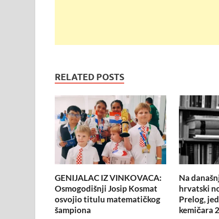
RELATED POSTS
GENIJALAC IZ VINKOVACA:
Na današnj
Osmogodišnji Josip Kosmat
hrvatski n
osvojio titulu matematičkog
Prelog, je
šampiona
kemičara 2