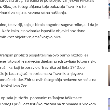
drova iz drugih sredina te poistovjećivanje svih Hrvata s
. Riječ je o fotografijama koje pokazuju Travnik u to
ovinarki za koju su vezana ratna huškanja.
oj televiziji, koja je birala pogodne sugovornike, ali i da je
 Kaže kako je novinarka ispustila objaviti pozitivne
avnik kroz objektiv njemačkog vojnika.
grafijom približiti posjetiteljima ovo burno razdoblje i
ožene fotografije najvećim dijelom predstavljaju fotografsku
nika, koji je boravio u Travniku od ljeta 1943. do
čio je tada najtežim borbama za Travnik, a njegova
 konačne bitke. Zbirka ovih fotografija nedavno se našla na
 izložbi Ivan Zec.
a opisala je izložbu ponovnim rađanjem fašizma te
prilog i priču o fašističkoj zastavi na tribinama u Širokom