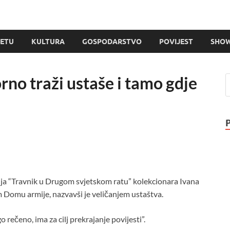
JETU
KULTURA
GOSPODARSTVO
POVIJEST
SHOW
rno traži ustaše i tamo gdje
afija “Travnik u Drugom svjetskom ratu” kolekcionara Ivana
m Domu armije, nazvavši je veličanjem ustaštva.
o rečeno, ima za cilj prekrajanje povijesti”.