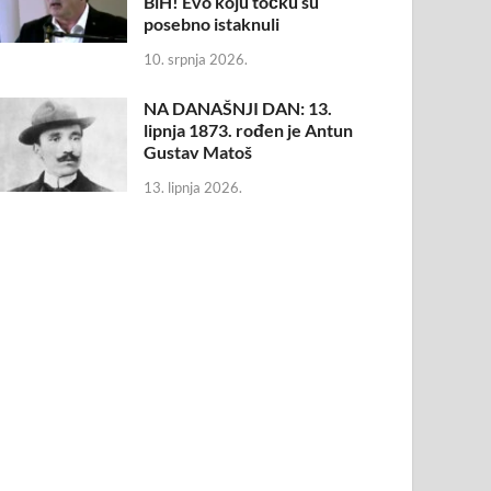
BiH! Evo koju točku su
posebno istaknuli
10. srpnja 2026.
NA DANAŠNJI DAN: 13.
lipnja 1873. rođen je Antun
Gustav Matoš
13. lipnja 2026.