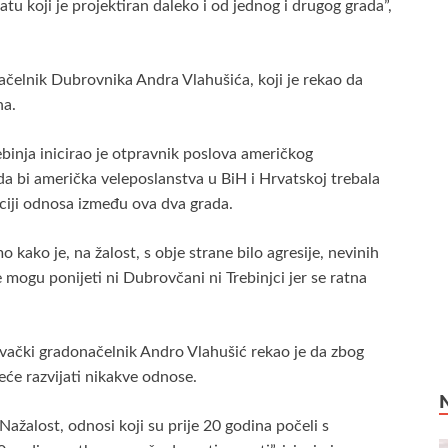
ratu koji je projektiran daleko i od jednog i drugog grada”,
ačelnik Dubrovnika Andra Vlahušića, koji je rekao da
na.
binja inicirao je otpravnik poslova američkog
da bi američka veleposlanstva u BiH i Hrvatskoj trebala
aciji odnosa između ova dva grada.
 kako je, na žalost, s obje strane bilo agresije, nevinih
 mogu ponijeti ni Dubrovčani ni Trebinjci jer se ratna
ački gradonačelnik Andro Vlahušić rekao je da zbog
eće razvijati nikakve odnose.
Nažalost, odnosi koji su prije 20 godina počeli s