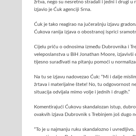
žrtva, nego su nesretno stradali i jedni i drugi u 
k
p
izjavio je Ćuk agenciji Srna.
p
Ćuk je tako reagirao na jučerašnju izjavu gradon
Ćukova ranija izjava o obostranoj isprici sramot
Cijelu priču o odnosima između Dubrovnika i Tre
veleposlanstva u BiH Jonathan Moore, izjavivši 
tijesno surađivati na pitanju pomoći u normaliz
Na tu se izjavu nadovezao Ćuk: “Mi i dalje mislimo
žrtava i materijalne štete! No, tu odgovornost ne
situacija odvijala mimo volje i jednih i drugih.”
Komentirajući Ćukovu skandalozan istup, dubrov
ovakvih izjava Dubrovnik s Trebinjem još dugo n
“To je u najmanju ruku skandalozno i uvredljivo. 