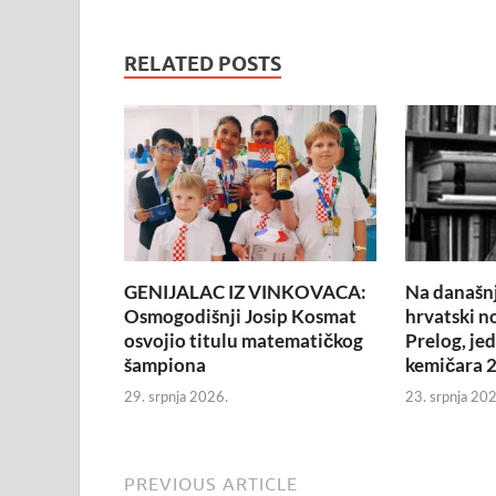
RELATED POSTS
GENIJALAC IZ VINKOVACA:
Na današnj
Osmogodišnji Josip Kosmat
hrvatski n
osvojio titulu matematičkog
Prelog, je
šampiona
kemičara 2
29. srpnja 2026.
23. srpnja 202
PREVIOUS ARTICLE