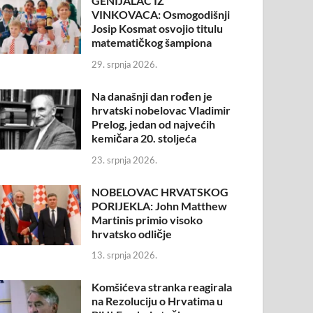
GENIJALAC IZ
VINKOVACA: Osmogodišnji
Josip Kosmat osvojio titulu
matematičkog šampiona
29. srpnja 2026.
Na današnji dan rođen je
hrvatski nobelovac Vladimir
Prelog, jedan od najvećih
kemičara 20. stoljeća
23. srpnja 2026.
NOBELOVAC HRVATSKOG
PORIJEKLA: John Matthew
Martinis primio visoko
hrvatsko odličje
13. srpnja 2026.
Komšićeva stranka reagirala
na Rezoluciju o Hrvatima u