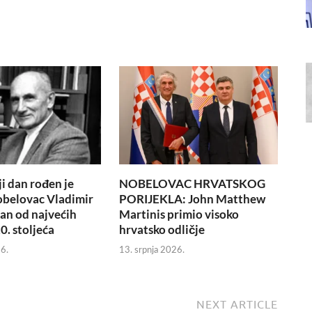
i dan rođen je
NOBELOVAC HRVATSKOG
obelovac Vladimir
PORIJEKLA: John Matthew
dan od najvećih
Martinis primio visoko
0. stoljeća
hrvatsko odličje
6.
13. srpnja 2026.
NEXT ARTICLE