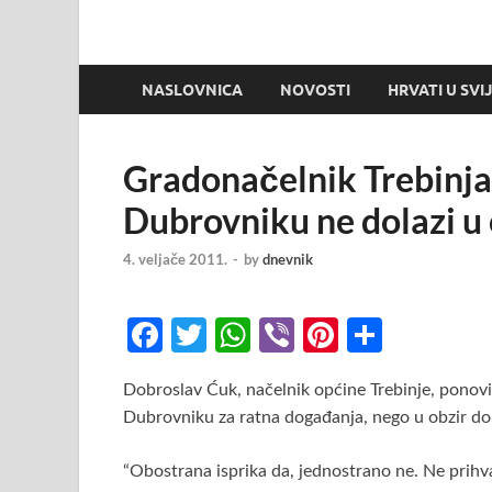
NASLOVNICA
NOVOSTI
HRVATI U SVI
Gradonačelnik Trebinja
Dubrovniku ne dolazi u 
4. veljače 2011.
-
by
dnevnik
Fa
T
W
Vi
Pi
S
ce
w
h
b
nt
h
Dobroslav Ćuk, načelnik općine Trebinje, ponovio
b
itt
at
er
er
ar
Dubrovniku za ratna događanja, nego u obzir dol
o
er
s
es
e
o
A
t
“Obostrana isprika da, jednostrano ne. Ne prihv