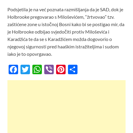
Podsjetila je na već poznata razmišljanja da je SAD, dok je
Holbrooke pregovarao s Miloševićem, “žrtvovao” tzv.
zaštićene zone u istočnoj Bosni kako bi se postigao mir, da
je Holbrooke odbijao svjedočiti protiv Miloševića i
Karadžića te da se s Karadžićem možda dogovorio o
njegovoj sigurnosti pred haaškim istražiteljima i sudom
iako je to opovrgavao.
F
T
W
Vi
Pi
S
ac
w
h
b
nt
h
e
itt
at
er
er
ar
b
er
s
es
e
o
A
t
o
p
k
p