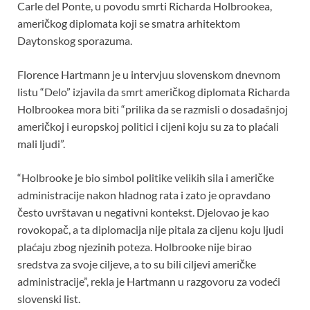
o
A
t
Carle del Ponte, u povodu smrti Richarda Holbrookea,
američkog diplomata koji se smatra arhitektom
o
p
Daytonskog sporazuma.
k
p
Florence Hartmann je u intervjuu slovenskom dnevnom
listu “Delo” izjavila da smrt američkog diplomata Richarda
Holbrookea mora biti “prilika da se razmisli o dosadašnjoj
američkoj i europskoj politici i cijeni koju su za to plaćali
mali ljudi”.
“Holbrooke je bio simbol politike velikih sila i američke
administracije nakon hladnog rata i zato je opravdano
često uvrštavan u negativni kontekst. Djelovao je kao
rovokopač, a ta diplomacija nije pitala za cijenu koju ljudi
plaćaju zbog njezinih poteza. Holbrooke nije birao
sredstva za svoje ciljeve, a to su bili ciljevi američke
administracije”, rekla je Hartmann u razgovoru za vodeći
slovenski list.