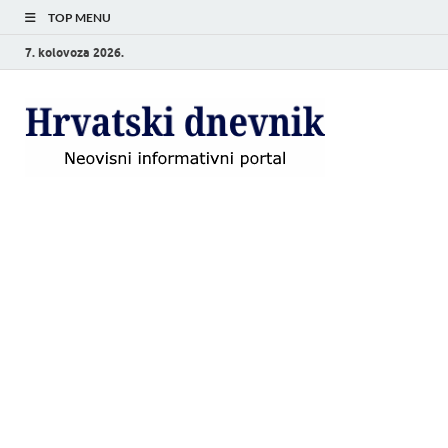
TOP MENU
7. kolovoza 2026.
Hrvat
Neovisni
informativni
dnevn
portal