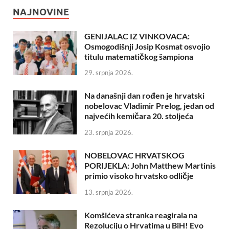
NAJNOVINE
GENIJALAC IZ VINKOVACA:
Osmogodišnji Josip Kosmat osvojio
titulu matematičkog šampiona
29. srpnja 2026.
Na današnji dan rođen je hrvatski
nobelovac Vladimir Prelog, jedan od
najvećih kemičara 20. stoljeća
23. srpnja 2026.
NOBELOVAC HRVATSKOG
PORIJEKLA: John Matthew Martinis
primio visoko hrvatsko odličje
13. srpnja 2026.
Komšićeva stranka reagirala na
Rezoluciju o Hrvatima u BiH! Evo