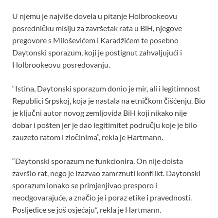
U njemu je najviše dovela u pitanje Holbrookeovu
posredničku misiju za završetak rata u BiH, njegove
pregovore s Miloševićem i Karadžićem te posebno
Daytonski sporazum, koji je postignut zahvaljujući i
Holbrookeovu posredovanju.
“Istina, Daytonski sporazum donio je mir, ali i legitimnost
Republici Srpskoj, koja je nastala na etničkom čišćenju. Bio
je ključni autor novog zemljovida BiH koji nikako nije
dobar i pošten jer je dao legitimitet području koje je bilo
zauzeto ratom i zločinima”, rekla je Hartmann.
“Daytonski sporazum ne funkcionira. On nije doista
završio rat, nego je izazvao zamrznuti konflikt. Daytonski
sporazum ionako se primjenjivao presporo i
neodgovarajuće, a značio je i poraz etike i pravednosti.
Posljedice se još osjećaju”, rekla je Hartmann.