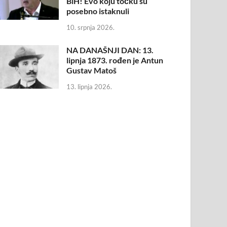
BiH! Evo koju točku su
posebno istaknuli
10. srpnja 2026.
NA DANAŠNJI DAN: 13.
lipnja 1873. rođen je Antun
Gustav Matoš
13. lipnja 2026.