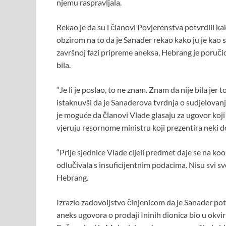
njemu raspravljala.
o
p
k
p
Rekao je da su i članovi Povjerenstva potvrdili ka
obzirom na to da je Sanader rekao kako ju je kao
završnoj fazi pripreme aneksa, Hebrang je poručio d
bila.
“Je li je poslao, to ne znam. Znam da nije bila jer 
istaknuvši da je Sanaderova tvrdnja o sudjelovan
je moguće da članovi Vlade glasaju za ugovor koji n
vjeruju resornome ministru koji prezentira neki 
“Prije sjednice Vlade cijeli predmet daje se na koor
odlučivala s insuficijentnim podacima. Nisu svi sve
Hebrang.
Izrazio zadovoljstvo činjenicom da je Sanader po
aneks ugovora o prodaji Ininih dionica bio u okvi