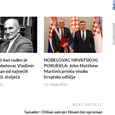
i dan rođen je
NOBELOVAC HRVATSKOG
obelovac Vladimir
PORIJEKLA: John Matthew
dan od najvećih
Martinis primio visoko
0. stoljeća
hrvatsko odličje
26.
13. srpnja 2026.
NEXT ARTICLE
Sanader: Otišao sam jer Nisam bio spreman