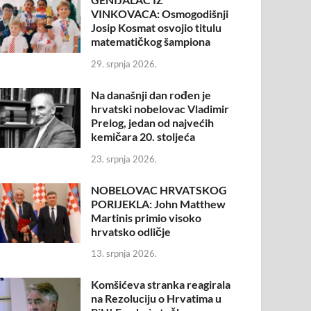
VINKOVACA: Osmogodišnji
Josip Kosmat osvojio titulu
matematičkog šampiona
29. srpnja 2026.
Na današnji dan rođen je
hrvatski nobelovac Vladimir
Prelog, jedan od najvećih
kemičara 20. stoljeća
23. srpnja 2026.
NOBELOVAC HRVATSKOG
PORIJEKLA: John Matthew
Martinis primio visoko
hrvatsko odličje
13. srpnja 2026.
Komšićeva stranka reagirala
na Rezoluciju o Hrvatima u