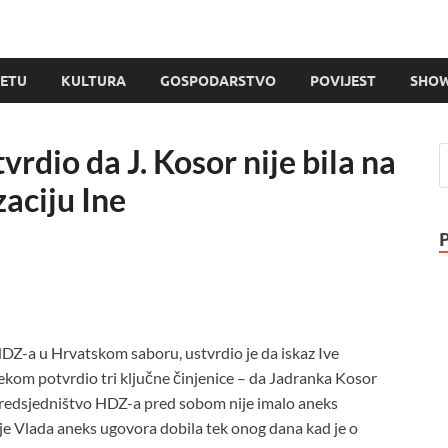
JETU
KULTURA
GOSPODARSTVO
POVIJEST
SHOW
rdio da J. Kosor nije bila na
aciju Ine
DZ-a u Hrvatskom saboru, ustvrdio je da iskaz Ive
ijekom potvrdio tri ključne činjenice – da Jadranka Kosor
a Predsjedništvo HDZ-a pred sobom nije imalo aneks
 je Vlada aneks ugovora dobila tek onog dana kad je o