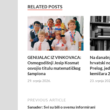
RELATED POSTS
GENIJALAC IZ VINKOVACA:
Na današnj
Osmogodišnji Josip Kosmat
hrvatski n
osvojio titulu matematičkog
Prelog, je
šampiona
kemičara 2
29. srpnja 2026.
23. srpnja 20
PREVIOUS ARTICLE
Sanader: Svi su bili o svemu informirani