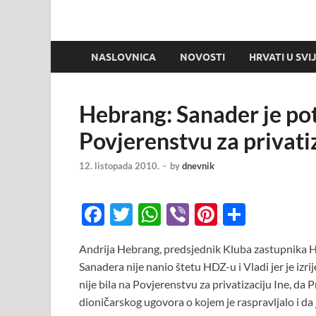
NASLOVNICA
NOVOSTI
HRVATI U SVI
Hebrang: Sanader je potv
Povjerenstvu za privatiz
12. listopada 2010.
-
by
dnevnik
F
T
W
Vi
Pi
S
ac
w
h
b
nt
h
Andrija Hebrang, predsjednik Kluba zastupnika H
e
itt
at
er
er
ar
Sanadera nije nanio štetu HDZ-u i Vladi jer je izr
b
er
s
es
e
nije bila na Povjerenstvu za privatizaciju Ine, d
o
A
t
dioničarskog ugovora o kojem je raspravljalo i da