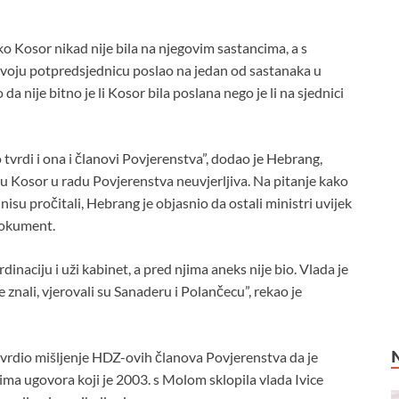
ko Kosor nikad nije bila na njegovim sastancima, a s
 svoju potpredsjednicu poslao na jedan od sastanaka u
a nije bitno je li Kosor bila poslana nego je li na sjednici
to tvrdi i ona i članovi Povjerenstva”, dodao je Hebrang,
ju Kosor u radu Povjerenstva neuvjerljiva. Na pitanje kako
isu pročitali, Hebrang je objasnio da ostali ministri uvijek
dokument.
dinaciju i uži kabinet, a pred njima aneks nije bio. Vlada je
 znali, vjerovali su Sanaderu i Polančecu”, rekao je
tvrdio mišljenje HDZ-ovih članova Povjerenstva da je
rima ugovora koji je 2003. s Molom sklopila vlada Ivice