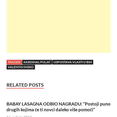
o
A
t
o
p
k
p
TAGGED
KARDINAL PULJIĆ
USPOSTAVA VLASTI U BIH
VALENTIN INZKO
RELATED POSTS
BABAY LASAGNA ODBIO NAGRADU: “Postoji puno
drugih kojima će ti novci daleko više pomoći”