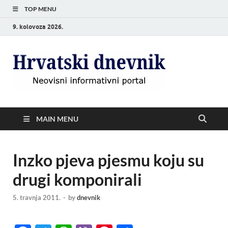
TOP MENU
9. kolovoza 2026.
Hrvat
Neovisni
informativni
dnevn
portal
MAIN MENU
Inzko pjeva pjesmu koju su
drugi komponirali
5. travnja 2011.
-
by
dnevnik