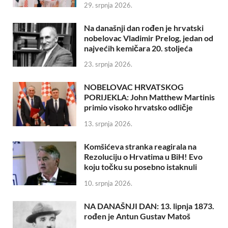
29. srpnja 2026.
Na današnji dan rođen je hrvatski
nobelovac Vladimir Prelog, jedan od
najvećih kemičara 20. stoljeća
23. srpnja 2026.
NOBELOVAC HRVATSKOG
PORIJEKLA: John Matthew Martinis
primio visoko hrvatsko odličje
13. srpnja 2026.
Komšićeva stranka reagirala na
Rezoluciju o Hrvatima u BiH! Evo
koju točku su posebno istaknuli
10. srpnja 2026.
NA DANAŠNJI DAN: 13. lipnja 1873.
rođen je Antun Gustav Matoš