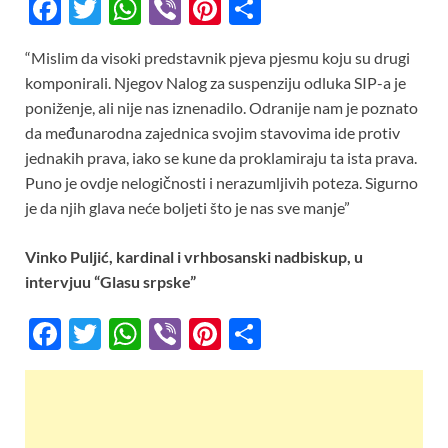
F
T
W
Vi
Pi
S
ac
w
h
b
nt
h
“Mislim da visoki predstavnik pjeva pjesmu koju su drugi
e
itt
at
er
er
ar
komponirali. Njegov Nalog za suspenziju odluka SIP-a je
b
er
s
es
e
poniženje, ali nije nas iznenadilo. Odranije nam je poznato
o
A
t
da međunarodna zajednica svojim stavovima ide protiv
jednakih prava, iako se kune da proklamiraju ta ista prava.
o
p
Puno je ovdje nelogičnosti i nerazumljivih poteza. Sigurno
k
p
je da njih glava neće boljeti što je nas sve manje”
Vinko Puljić, kardinal i vrhbosanski nadbiskup, u
intervjuu “Glasu srpske”
F
T
W
Vi
Pi
S
ac
w
h
b
nt
h
e
itt
at
er
er
ar
b
er
s
es
e