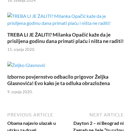
16. svibnja 2024.
TREBA LI JE ŽALITI? Milanka Opačić kaže da je
prisiljena godinu dana primati plaću i ništa ne raditi!
15. srpnja 2020.
Izborno povjernstvo odbacilo prigovor Željka
Glasnovića! Evo kako je ta odluka obrazložena
9. srpnja 2020.
PREVIOUS ARTICLE
NEXT ARTICLE
Obama najavio ulazak u
Dayton 2 – ni Beograd ni
utrku za drugi
Zagreb ne žele “tu ružnu