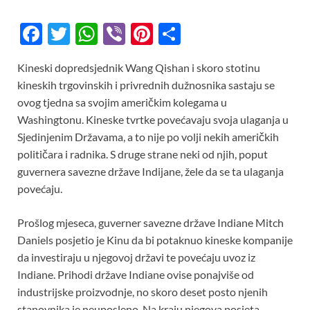
F
T
W
Vi
Pi
S
ac
w
h
b
nt
h
Kineski dopredsjednik Wang Qishan i skoro stotinu
e
itt
at
er
er
ar
kineskih trgovinskih i privrednih dužnosnika sastaju se
b
er
s
es
e
ovog tjedna sa svojim američkim kolegama u
o
A
t
Washingtonu. Kineske tvrtke povećavaju svoja ulaganja u
Sjedinjenim Državama, a to nije po volji nekih američkih
o
p
političara i radnika. S druge strane neki od njih, poput
k
p
guvernera savezne države Indijane, žele da se ta ulaganja
povećaju.
Prošlog mjeseca, guverner savezne države Indiane Mitch
Daniels posjetio je Kinu da bi potaknuo kineske kompanije
da investiraju u njegovoj državi te povećaju uvoz iz
Indiane. Prihodi države Indiane ovise ponajviše od
industrijske proizvodnje, no skoro deset posto njenih
stanovnika je neuposleno. Na kraju njegova posjeta