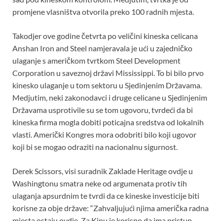
promjene vlasništva otvorila preko 100 radnih mjesta.
Takodjer ove godine četvrta po veličini kineska celicana
Anshan Iron and Steel namjeravala je ući u zajedničko
ulaganje s američkom tvrtkom Steel Development
Corporation u saveznoj državi Mississippi. To bi bilo prvo
kinesko ulaganje u tom sektoru u Sjedinjenim Državama.
Medjutim, neki zakonodavci i druge celicane u Sjedinjenim
Državama usprotivile su se tom ugovoru, tvrdeći da bi
kineska firma mogla dobiti poticajna sredstva od lokalnih
vlasti. Američki Kongres mora odobriti bilo koji ugovor
koji bi se mogao odraziti na nacionalnu sigurnost.
Derek Scissors, visi suradnik Zaklade Heritage ovdje u
Washingtonu smatra neke od argumenata protiv tih
ulaganja apsurdnim te tvrdi da ce kineske investicije biti
korisne za obje države: “Zahvaljujući njima američka radna
mjesta ostaju ovdje. Za Kinu je korisno da ima pristup