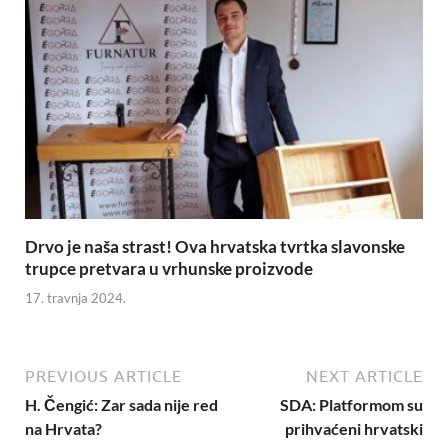
Drvo je naša strast! Ova hrvatska tvrtka slavonske
trupce pretvara u vrhunske proizvode
17. travnja 2024.
PREVIOUS ARTICLE
NEXT ARTICLE
H. Čengić: Zar sada nije red
SDA: Platformom su
na Hrvata?
prihvaćeni hrvatski