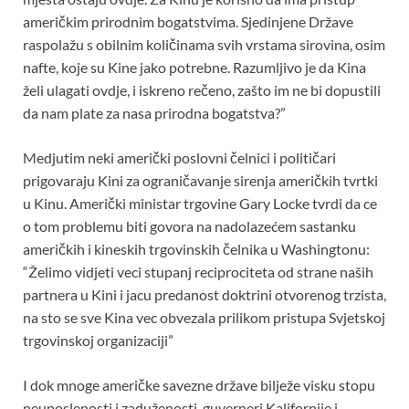
američkim prirodnim bogatstvima. Sjedinjene Države
raspolažu s obilnim količinama svih vrstama sirovina, osim
nafte, koje su Kine jako potrebne. Razumljivo je da Kina
želi ulagati ovdje, i iskreno rečeno, zašto im ne bi dopustili
da nam plate za nasa prirodna bogatstva?”
Medjutim neki američki poslovni čelnici i političari
prigovaraju Kini za ograničavanje sirenja američkih tvrtki
u Kinu. Američki ministar trgovine Gary Locke tvrdi da ce
o tom problemu biti govora na nadolazećem sastanku
američkih i kineskih trgovinskih čelnika u Washingtonu:
“Želimo vidjeti veci stupanj reciprociteta od strane naših
partnera u Kini i jacu predanost doktrini otvorenog trzista,
na sto se sve Kina vec obvezala prilikom pristupa Svjetskoj
trgovinskoj organizaciji”
I dok mnoge američke savezne države bilježe visku stopu
neuposlenosti i zaduženosti, guverneri Kalifornije i