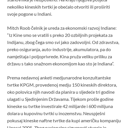
nekoliko kineskih tvrtki je obećalo otvoriti ili proširiti
svoje pogone u Indiani.
Mitch Roob čelnik je ureda za ekonomski razvoj Indiane:
“Iz Kine smo se vratili s preko 20 ozbiljnih projekata za
Indijanu, zbog čega smo svi jako zadovoljni. Od zdravstva,
preko osiguranja, auto-industrije, akumulatora, pa do
namještaja i poljoprivrede. Kina pruža veliku priliku za
državu s tako snažnom ekonomijom kao sto je Indiana”.
Prema nedavnoj anketi medjunarodne konzultantske
tvrtke KPGM, provedenoj medju 150 kineskih direktora,
oko polovica njih navodi da planira u sljedeće tri godine
ulagati u Sjedinjenim Državama. Tijekom prošle godine
kineske su tvrtke investirale 42 milijarde i 600 milijuna
dolara u kupovinu tvrtki u inozemstvu. Neuspješni
pokusaj kineske naftne tvrtke da kupi američku kompaniju
Unocal 2005. Zbog nacionalne sigurnosti stvorio je