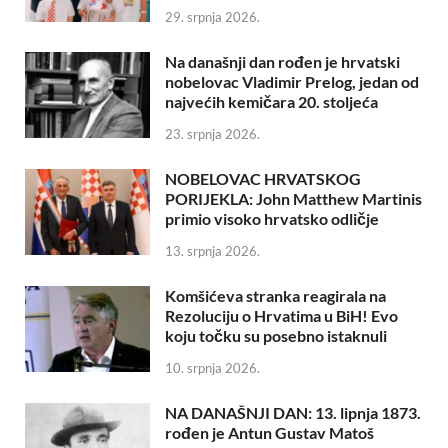
29. srpnja 2026.
Na današnji dan rođen je hrvatski
nobelovac Vladimir Prelog, jedan od
najvećih kemičara 20. stoljeća
23. srpnja 2026.
NOBELOVAC HRVATSKOG
PORIJEKLA: John Matthew Martinis
primio visoko hrvatsko odličje
13. srpnja 2026.
Komšićeva stranka reagirala na
Rezoluciju o Hrvatima u BiH! Evo
koju točku su posebno istaknuli
10. srpnja 2026.
NA DANAŠNJI DAN: 13. lipnja 1873.
rođen je Antun Gustav Matoš