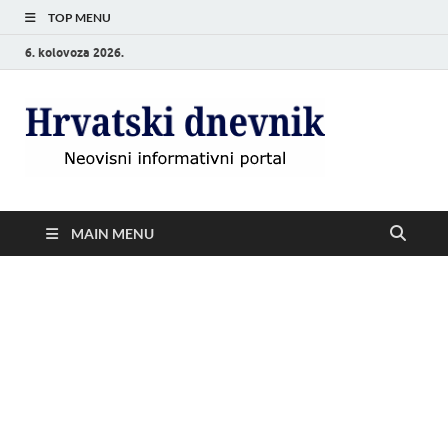
TOP MENU
6. kolovoza 2026.
Hrvat
Neovisni
informativni
dnevn
portal
MAIN MENU