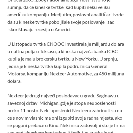
sumnju da ce kineske tvrtke ikad kupiti neku veliku
američku kompaniju. Medjutim, poslovni analitičari tvrde
da su kineske tvrtke poboljšale svoje poslovanje i sad
iskorištavaju recesiju u Americi.
U Listopadu tvrtka CNOOC investirala je milijardu dolara
u naftna polja u Teksasu, a kineska najveća banka ICBC
kupila je malu brokersku tvrtku u New Yorku. U srpnju,
jedna je kineska tvrtka kupila podružnicu General
Motorsa, kompaniju Nexteer Automotive, za 450 milijuna
dolara.
Nexteer je drugi najveći poslodavac u gradu Saginawu u
saveznoj državi Michigan, gdje je stopa neuposlenosti
preko 11 posto. Neki uposlenici Nexteera zabrinuti su da
ce s novim vlasnicima oni izgubiti svoja radna mjesta, ako
se pogoni prebace u Kinu. Neki nisu zadovoljni sto je firma
sad pod kineskom kontrolom. Medjutim, tvrtka je od