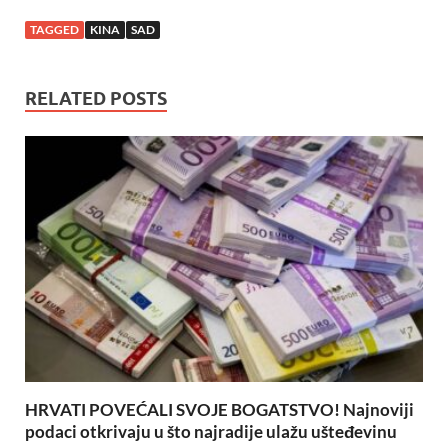
TAGGED
KINA
SAD
RELATED POSTS
HRVATI POVEĆALI SVOJE BOGATSTVO! Najnoviji
podaci otkrivaju u što najradije ulažu ušteđevinu