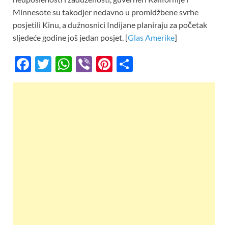
Minnesote su takodjer nedavno u promidžbene svrhe
posjetili Kinu, a dužnosnici Indijane planiraju za početak
sljedeće godine još jedan posjet. [
Glas Amerike
]
F
T
W
Vi
Pi
S
ac
w
h
b
nt
h
e
itt
at
er
er
ar
b
er
s
es
e
o
A
t
o
p
k
p