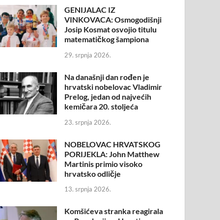
GENIJALAC IZ
VINKOVACA: Osmogodišnji
Josip Kosmat osvojio titulu
matematičkog šampiona
29. srpnja 2026.
Na današnji dan rođen je
hrvatski nobelovac Vladimir
Prelog, jedan od najvećih
kemičara 20. stoljeća
23. srpnja 2026.
NOBELOVAC HRVATSKOG
PORIJEKLA: John Matthew
Martinis primio visoko
hrvatsko odličje
13. srpnja 2026.
Komšićeva stranka reagirala