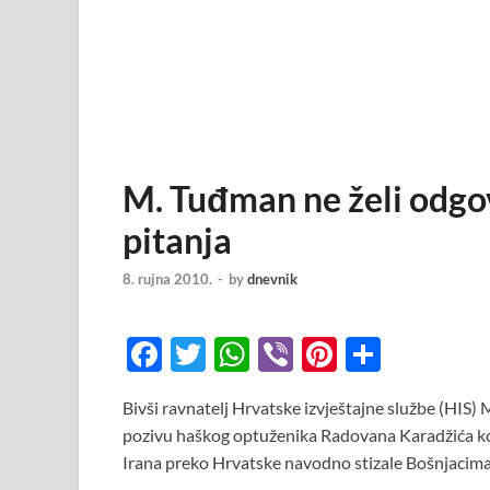
M. Tuđman ne želi odgo
pitanja
8. rujna 2010.
-
by
dnevnik
F
T
W
Vi
Pi
S
ac
w
h
b
nt
h
Bivši ravnatelj Hrvatske izvještajne službe (HIS)
e
itt
at
er
er
ar
pozivu haškog optuženika Radovana Karadžića koji 
b
er
s
es
e
Irana preko Hrvatske navodno stizale Bošnjacima, p