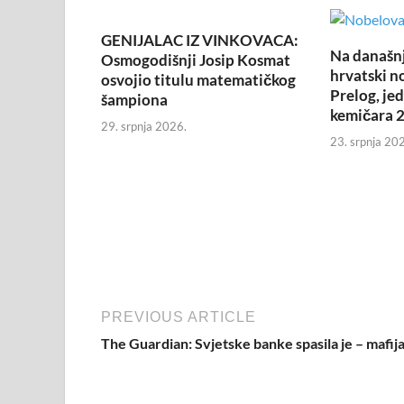
GENIJALAC IZ VINKOVACA:
Na današnj
Osmogodišnji Josip Kosmat
hrvatski n
osvojio titulu matematičkog
Prelog, je
šampiona
kemičara 2
29. srpnja 2026.
23. srpnja 20
PREVIOUS ARTICLE
The Guardian: Svjetske banke spasila je – mafij