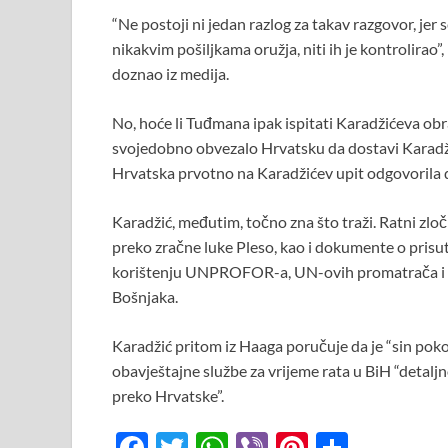
o
A
t
“Ne postoji ni jedan razlog za takav razgovor, jer 
o
p
nikakvim pošiljkama oružja, niti ih je kontrolirao”, 
k
p
doznao iz medija.
No, hoće li Tuđmana ipak ispitati Karadžićeva obra
svojedobno obvezalo Hrvatsku da dostavi Karadžić
Hrvatska prvotno na Karadžićev upit odgovorila
Karadžić, međutim, točno zna što traži. Ratni zlo
preko zračne luke Pleso, kao i dokumente o prisut
korištenju UNPROFOR-a, UN-ovih promatrača i 
Bošnjaka.
Karadžić pritom iz Haaga poručuje da je “sin pok
obavještajne službe za vrijeme rata u BiH “detal
preko Hrvatske”.
F
T
W
Vi
Pi
S