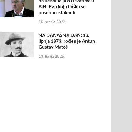
na Rezoluciju o Hrvatima u
BiH! Evo koju točku su
posebno istaknuli
10. srpnja 2026.
NA DANAŠNJI DAN: 13.
lipnja 1873. rođen je Antun
Gustav Matoš
13. lipnja 2026.