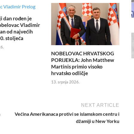
i dan rođen je
obelovac Vladimir
dan od najvećih
0. stoljeća
26.
NOBELOVAC HRVATSKOG
PORIJEKLA: John Matthew
Martinis primio visoko
hrvatsko odličje
13. srpnja 2026.
NEXT ARTICLE
a
Većina Amerikanaca protivi se islamskom centru i
džamiji u New Yorku