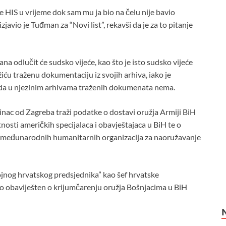
se HIS u vrijeme dok sam mu ja bio na čelu nije bavio
izjavio je Tuđman za “Novi list”, rekavši da je za to pitanje
na odlučit će sudsko vijeće, kao što je isto sudsko vijeće
u traženu dokumentaciju iz svojih arhiva, iako je
 da u njezinim arhivama traženih dokumenata nema.
činac od Zagreba traži podatke o dostavi oružja Armiji BiH
nosti američkih specijalaca i obavještajaca u BiH te o
međunarodnih humanitarnih organizacija za naoružavanje
ojnog hrvatskog predsjednika” kao šef hrvatske
jno obaviješten o krijumčarenju oružja Bošnjacima u BiH