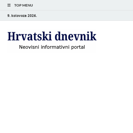
TOP MENU
9. kolovoza 2026.
Hrvat
Neovisni
informativni
dnevn
portal