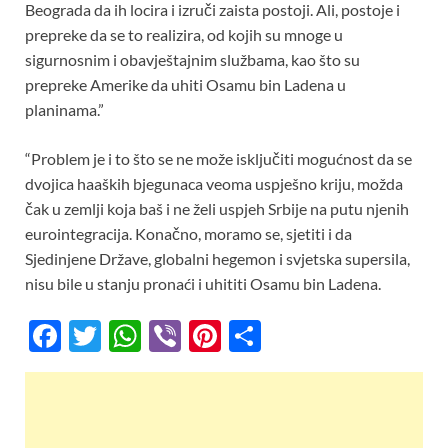
Beograda da ih locira i izruči zaista postoji. Ali, postoje i
prepreke da se to realizira, od kojih su mnoge u
sigurnosnim i obavještajnim službama, kao što su
prepreke Amerike da uhiti Osamu bin Ladena u
planinama.”
“Problem je i to što se ne može isključiti mogućnost da se
dvojica haaških bjegunaca veoma uspješno kriju, možda
čak u zemlji koja baš i ne želi uspjeh Srbije na putu njenih
eurointegracija. Konačno, moramo se, sjetiti i da
Sjedinjene Države, globalni hegemon i svjetska supersila,
nisu bile u stanju pronaći i uhititi Osamu bin Ladena.
F
T
W
Vi
Pi
S
ac
w
h
b
nt
h
e
itt
at
er
er
ar
b
er
s
es
e