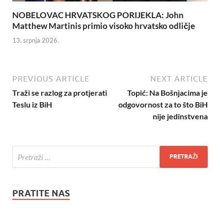
NOBELOVAC HRVATSKOG PORIJEKLA: John
Matthew Martinis primio visoko hrvatsko odličje
13. srpnja 2026.
PREVIOUS ARTICLE
NEXT ARTICLE
Traži se razlog za protjerati
Topić: Na Bošnjacima je
Teslu iz BiH
odgovornost za to što BiH
nije jedinstvena
PRATITE NAS