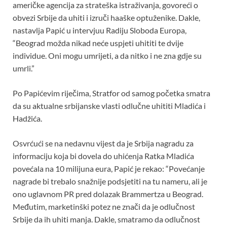
o
A
t
američke agencija za strateška istraživanja, govoreći o
obvezi Srbije da uhiti i izruči haaške optuženike. Dakle,
o
p
nastavlja Papić u intervjuu Radiju Sloboda Europa,
k
p
“Beograd možda nikad neće uspjeti uhititi te dvije
individue. Oni mogu umrijeti, a da nitko i ne zna gdje su
umrli.”
Po Papićevim riječima, Stratfor od samog početka smatra
da su aktualne srbijanske vlasti odlučne uhititi Mladića i
Hadžića.
Osvrćući se na nedavnu vijest da je Srbija nagradu za
informaciju koja bi dovela do uhićenja Ratka Mladića
povećala na 10 milijuna eura, Papić je rekao: “Povećanje
nagrade bi trebalo snažnije podsjetiti na tu nameru, ali je
ono uglavnom PR pred dolazak Brammertza u Beograd.
Međutim, marketinški potez ne znači da je odlučnost
Srbije da ih uhiti manja. Dakle, smatramo da odlučnost