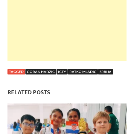
o
A
t
o
p
k
p
TAGGED
GORAN HADŽIĆ
ICTY
RATKO MLADIĆ
SRBIJA
RELATED POSTS