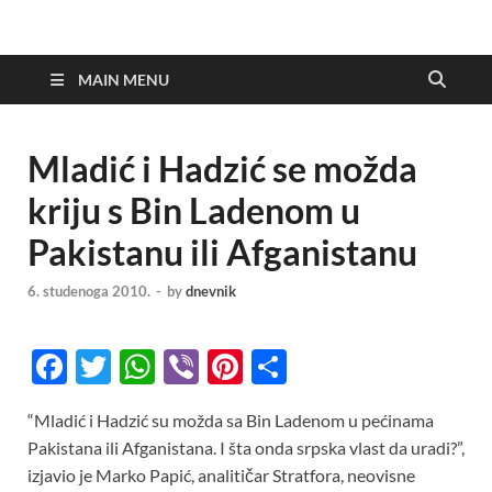
MAIN MENU
Mladić i Hadzić se možda
kriju s Bin Ladenom u
Pakistanu ili Afganistanu
6. studenoga 2010.
-
by
dnevnik
F
T
W
Vi
Pi
S
ac
w
h
b
nt
h
“Mladić i Hadzić su možda sa Bin Ladenom u pećinama
e
itt
at
er
er
ar
Pakistana ili Afganistana. I šta onda srpska vlast da uradi?”,
b
er
s
es
e
izjavio je Marko Papić, analitičar Stratfora, neovisne