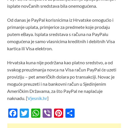
o
p
isplate novčanih sredstava bila onemogućena.
k
p
Od danas je PayPal korisnicima iz Hrvatske omogućio i
primanje uplata, primjerice za predmete koje prodaju
putem eBaya. Isplata sredstava s računa na PayPalu
omogućena je samo vlasnicima kreditnih i debitnih Visa
kartica ili Visa elektron.
Hrvatska kuna nije podržana kao platno sredstvo, a od
svakog preuzimanja novca na Visa račun PayPal će uzeti
proviziju – pet američkih dolara po transakciji. Novac je
moguće preuzeti i na bankovni račun u Sjedinjenim
Američkim Državama, za što PayPal ne naplaćuje
naknadu. [
Vjesnik.hr
]
F
T
W
Vi
Pi
S
ac
w
h
b
nt
h