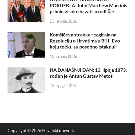
PORIJEKLA: John Matthew Martinis
primio visoko hrvatsko odličje
13. srpnja 2026.
Komšićeva stranka reagirala na
Rezoluciju o Hrvatima u BiH! Evo
koju točku su posebno istaknuli
10. srpnja 2026.
NA DANAŠNJI DAN: 13. lipnja 1873.
rođen je Antun Gustav Matoš
13. lipnja 2026.
Copyright © 2026
Hrvatski dnevnik
.