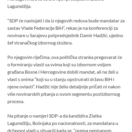
o
p
Lagumdžija.
k
p
“SDP će nastojati i da iz njegovih redova bude mandatar za
sastav Vlade Federacije BiH”, rekao je na konferenciji za
novinare u Sarajevu potpredsjednik Damir Hadžić, ujedno
šef stranačkog izbornog stožera.
Po njegovim riječima, ova politička stranka pregovarat će
o formiranju vlasti sa svima koji su izbornom voljom
građana Bosne i Hercegovine dobili mandat, ali ne želi u
vlast s onima “koji su u stanju opstruirati državu BiH i
njene ovlasti”. Hadžić nije želio detaljnije pričati ni nakon
više novinarskih pitanja o ovom segmentu postizbornog
procesa.
Na pitanje o namjeri SDP-a da kandidira Zlatka
Lagumdžiju, Bošnjaka po nacionalnosti, za mandatara u
državnoj vladi u situaciji kada se, “prema nepisanom