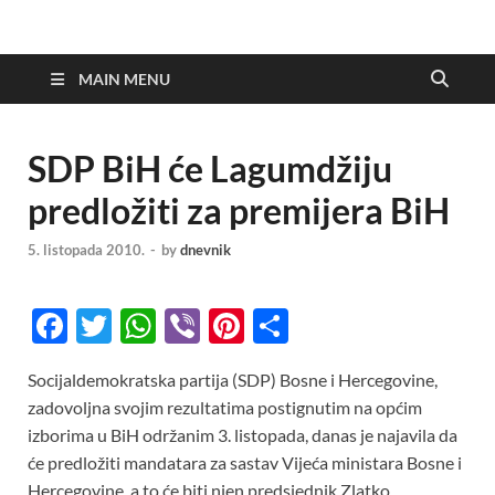
MAIN MENU
SDP BiH će Lagumdžiju
predložiti za premijera BiH
5. listopada 2010.
-
by
dnevnik
F
T
W
Vi
Pi
S
ac
w
h
b
nt
h
Socijaldemokratska partija (SDP) Bosne i Hercegovine,
e
itt
at
er
er
ar
zadovoljna svojim rezultatima postignutim na općim
b
er
s
es
e
izborima u BiH održanim 3. listopada, danas je najavila da
o
A
t
će predložiti mandatara za sastav Vijeća ministara Bosne i
Hercegovine, a to će biti njen predsjednik Zlatko