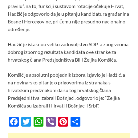
pravilu”, na toj funkciji sustavom rotacije očekuje Hrvat,
Hadžić je odgovorio da je u pitanju kandidatura građanina
Bosne i Hercegovine, pri čemu nije presudno nacionalno
određenje.
Hadžić je istaknuo veliko zadovoljstvo SDP-a zbog veoma
dobrog izbornog rezultata kandidata ove stranke za
hrvatskog člana Predsjedništva BiH Željka Komšića.
Komšić je apsolutni pobjednik izbora, izjavio je Hadžić, a
na novinarsko pitanje o prigovorima iz stranaka s
hrvatskim predznakom da su tog hrvatskog člana
Predsjedništva izabrali Bošnjaci, odgovorio je: “Željka
Komšića su izabrali i Hrvati i Bošnjaci i Srbi”.
F
T
W
Vi
Pi
S
ac
w
h
b
nt
h