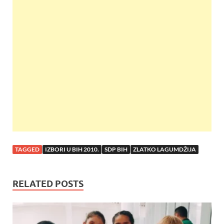
e
itt
at
er
er
ar
b
er
s
es
e
o
A
t
o
p
k
p
TAGGED
IZBORI U BIH 2010.
SDP BIH
ZLATKO LAGUMDŽIJA
RELATED POSTS