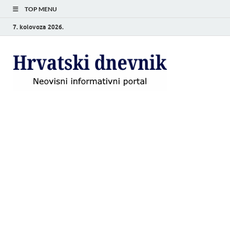
TOP MENU
7. kolovoza 2026.
Hrvat
Neovisni
informativni
dnevn
portal