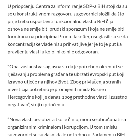
o
p
U priopćenju Centra za informiranje SDP-a BiH stoji da su
k
p
se u konstruktivnom razgovoru sugovornici složili da što
prije treba uspostaviti funkcionalnu vlast u BiH čija
osnova ne smije biti prudski sporazum i koja ne smije biti
formirana na principima Pruda. Također, usuglasili su se da
koncentracijske vlade nisu prihvatljive jer je to je put ka
pravljenju vlasti u kojoj niko nije odgovoran.
“Oba izaslanstva saglasna su da je potrebno okrenuti se
rješavanju problema građana te ubrzati evropski put koji
izravno utječe na njihov život. Zbog privlačenja stranih
investicija potrebno je promijeniti imidž Bosne i
Hercegovine koji je danas, zbog prethodne vlasti, izuzetno
negativan”, stoji u prioćenju.
“Nova vlast, bez obzira tko je činio, mora se obračunati sa
organiziranim kriminalom i korupcijom. U tom smislu
sugovornici su suglasni da je potrebno u Parlamentu BiH