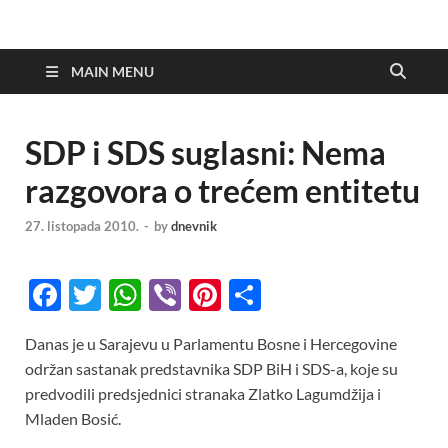
MAIN MENU
SDP i SDS suglasni: Nema
razgovora o trećem entitetu
27. listopada 2010.
-
by
dnevnik
F
T
W
Vi
Pi
S
ac
w
h
b
nt
h
Danas je u Sarajevu u Parlamentu Bosne i Hercegovine
e
itt
at
er
er
ar
održan sastanak predstavnika SDP BiH i SDS-a, koje su
b
er
s
es
e
predvodili predsjednici stranaka Zlatko Lagumdžija i
o
A
t
Mladen Bosić.