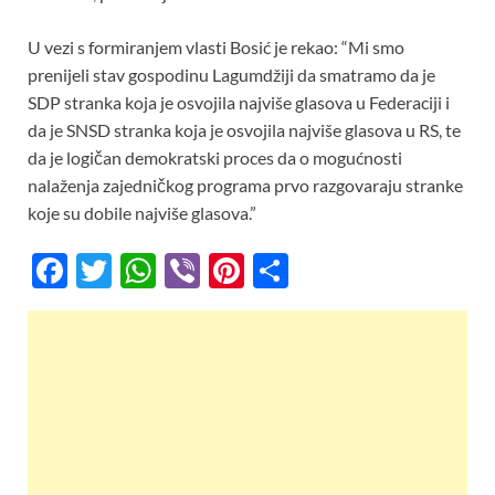
U vezi s formiranjem vlasti Bosić je rekao: “Mi smo
prenijeli stav gospodinu Lagumdžiji da smatramo da je
SDP stranka koja je osvojila najviše glasova u Federaciji i
da je SNSD stranka koja je osvojila najviše glasova u RS, te
da je logičan demokratski proces da o mogućnosti
nalaženja zajedničkog programa prvo razgovaraju stranke
koje su dobile najviše glasova.”
F
T
W
Vi
Pi
S
ac
w
h
b
nt
h
e
itt
at
er
er
ar
b
er
s
es
e
o
A
t
o
p
k
p