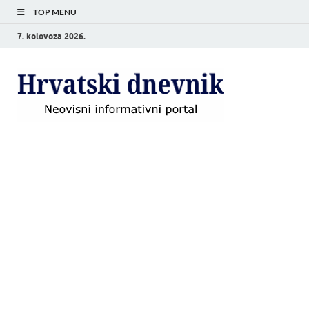
TOP MENU
7. kolovoza 2026.
Hrvat
Neovisni
informativni
dnevn
portal