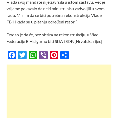
Vlada svoj mandate nije završila u istom sastavu. Već je
vrijeme pokazalo da neki ministri nisu zadvoljili u svom
radu. Mislim da će biti potrebna rekonstrukcija Vlade
FBiH kada su u pitanju određeni resori.”
Dodao je da će, bez obzira na rekonstrukciju, u Vladi
Federacije BiH sigurno biti SDA i SDP. [Hrvatska rijec]
F
T
W
Vi
Pi
S
ac
w
h
b
nt
h
e
itt
at
er
er
ar
b
er
s
es
e
o
A
t
o
p
k
p