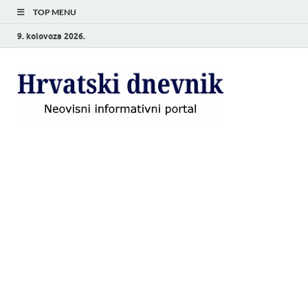
TOP MENU
9. kolovoza 2026.
Hrvat
Neovisni
informativni
dnevn
portal