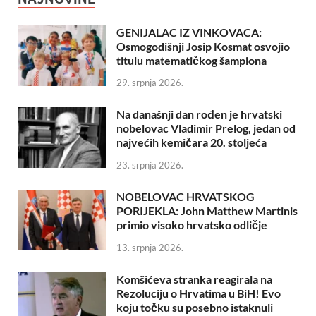
GENIJALAC IZ VINKOVACA:
Osmogodišnji Josip Kosmat osvojio
titulu matematičkog šampiona
29. srpnja 2026.
Na današnji dan rođen je hrvatski
nobelovac Vladimir Prelog, jedan od
najvećih kemičara 20. stoljeća
23. srpnja 2026.
NOBELOVAC HRVATSKOG
PORIJEKLA: John Matthew Martinis
primio visoko hrvatsko odličje
13. srpnja 2026.
Komšićeva stranka reagirala na
Rezoluciju o Hrvatima u BiH! Evo
koju točku su posebno istaknuli