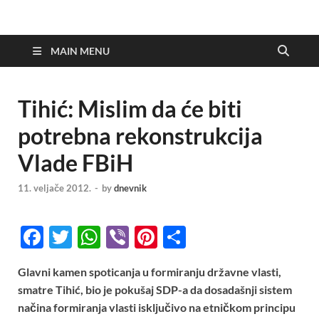
MAIN MENU
Tihić: Mislim da će biti
potrebna rekonstrukcija
Vlade FBiH
11. veljače 2012.
-
by
dnevnik
F
T
W
Vi
Pi
S
ac
w
h
b
nt
h
Glavni kamen spoticanja u formiranju državne vlasti,
e
itt
at
er
er
ar
smatre Tihić, bio je pokušaj SDP-a da dosadašnji sistem
b
er
s
es
e
načina formiranja vlasti isključivo na etničkom principu