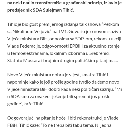
o
A
t
na neki način transformiše u građanski princip, izjavio je
predsjednik SDA Sulejman Tihić.
o
p
k
p
Tihić je bio gost premijernog izdanja talk showa “Petkom
sa Nikolinom Veljović“ na TV1. Govorio je o novom sazivu
Vijeća ministara BiH, odnosima sa SDP-om, rekonstrukciji
Vlade Federacije, odgovornosti EPBiH za aktuelno stanje
u termoelektranama, lokalnim izborima u Srebrenici,
Statutu Mostara i brojnim drugim političkim pitanjima…
Novo Vijeće ministara dobra je vijest, smatra Tihić i
napominje kako je još prošle godine tvrdio da ćemo novo
Vijeće ministara BiH dobiti kada neki političari sazriju. “Mi
u SDA smo za ovakvo rješenje bili spremni još prošle
godine”, kaže Tihić.
Odgovorajući na pitanje hoće li biti rekonstrukcije Vlade
FBiH, Tihić kaže: “To ne treba biti tabu tema. Ni jedna