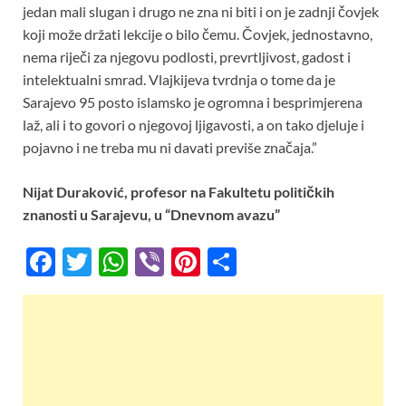
jedan mali slugan i drugo ne zna ni biti i on je zadnji čovjek
koji može držati lekcije o bilo čemu. Čovjek, jednostavno,
nema riječi za njegovu podlosti, prevrtljivost, gadost i
intelektualni smrad. Vlajkijeva tvrdnja o tome da je
Sarajevo 95 posto islamsko je ogromna i besprimjerena
laž, ali i to govori o njegovoj ljigavosti, a on tako djeluje i
pojavno i ne treba mu ni davati previše značaja.”
Nijat Duraković, profesor na Fakultetu političkih
znanosti u Sarajevu, u “Dnevnom avazu”
F
T
W
Vi
Pi
S
ac
w
h
b
nt
h
e
itt
at
er
er
ar
b
er
s
es
e
o
A
t