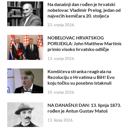
Na današnji dan rođen je hrvatski
nobelovac Vladimir Prelog, jedan od
najvećih kemičara 20. stoljeća
23. srpnja 2026.
NOBELOVAC HRVATSKOG
PORIJEKLA: John Matthew Martinis
primio visoko hrvatsko odličje
13. srpnja 2026.
Komšićeva stranka reagirala na
Rezoluciju o Hrvatima u BiH! Evo
koju točku su posebno istaknuli
10. srpnja 2026.
NA DANAŠNJI DAN: 13. lipnja 1873.
rođen je Antun Gustav Matoš
13. lipnja 2026.