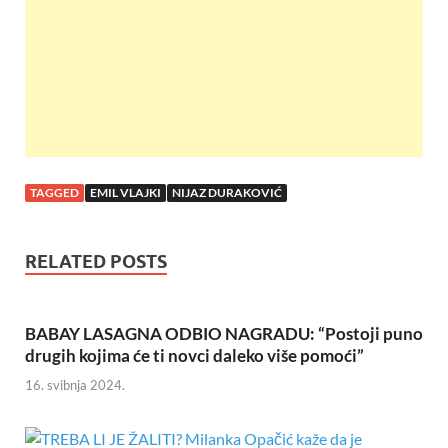
o
p
k
p
TAGGED
EMIL VLAJKI
NIJAZ DURAKOVIĆ
RELATED POSTS
BABAY LASAGNA ODBIO NAGRADU: “Postoji puno
drugih kojima će ti novci daleko više pomoći”
16. svibnja 2024.