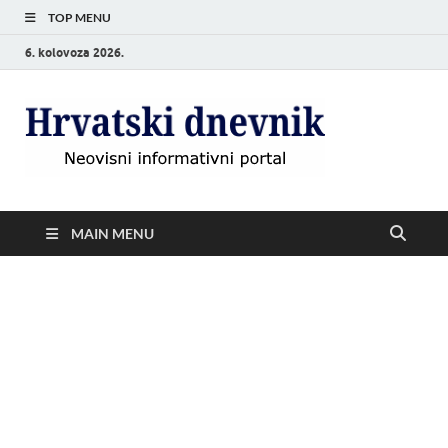
TOP MENU
6. kolovoza 2026.
Hrvat
Neovisni
informativni
dnevn
portal
MAIN MENU