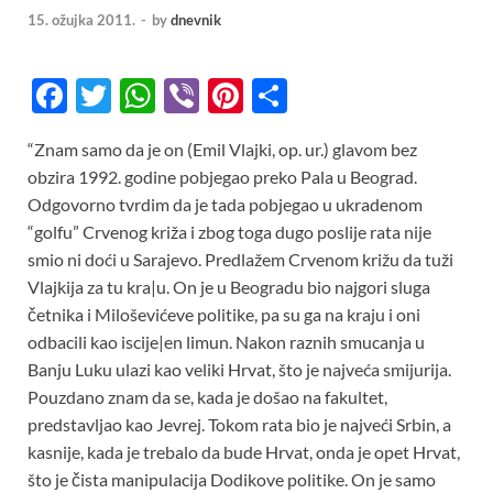
15. ožujka 2011.
-
by
dnevnik
F
T
W
Vi
Pi
S
ac
w
h
b
nt
h
“Znam samo da je on (Emil Vlajki, op. ur.) glavom bez
e
itt
at
er
er
ar
obzira 1992. godine pobjegao preko Pala u Beograd.
b
er
s
es
e
Odgovorno tvrdim da je tada pobjegao u ukradenom
o
A
t
“golfu” Crvenog križa i zbog toga dugo poslije rata nije
smio ni doći u Sarajevo. Predlažem Crvenom križu da tuži
o
p
Vlajkija za tu kra|u. On je u Beogradu bio najgori sluga
k
p
četnika i Miloševićeve politike, pa su ga na kraju i oni
odbacili kao iscije|en limun. Nakon raznih smucanja u
Banju Luku ulazi kao veliki Hrvat, što je najveća smijurija.
Pouzdano znam da se, kada je došao na fakultet,
predstavljao kao Jevrej. Tokom rata bio je najveći Srbin, a
kasnije, kada je trebalo da bude Hrvat, onda je opet Hrvat,
što je čista manipulacija Dodikove politike. On je samo