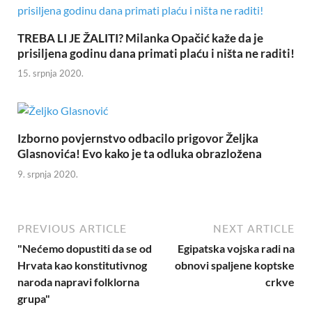
TREBA LI JE ŽALITI? Milanka Opačić kaže da je
prisiljena godinu dana primati plaću i ništa ne raditi!
15. srpnja 2020.
Izborno povjernstvo odbacilo prigovor Željka
Glasnovića! Evo kako je ta odluka obrazložena
9. srpnja 2020.
PREVIOUS ARTICLE
NEXT ARTICLE
"Nećemo dopustiti da se od
Egipatska vojska radi na
Hrvata kao konstitutivnog
obnovi spaljene koptske
naroda napravi folklorna
crkve
grupa"