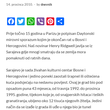
14. prosinca 2010.
-
by
dnevnik
F
T
W
Vi
Pi
S
ac
w
h
b
nt
h
Prije točno 15 godina u Parizu je potpisan Daytonski
e
itt
at
er
er
ar
mirovni sporazum kojim je okončan rat u Bosni i
b
er
s
es
e
Hercegovini. Naš novinar Henry Ridgwell javlja se iz
o
A
t
Sarajeva gdje mnogi smatraju da se zemlja mora
pomaknuti od ratnih dana.
o
p
k
p
Sarajevo je sada živahan kulturni centar Bosne i
Hercegovine i jedino poneki zaostali šrapnel ili oštećena
kuća podsjećaju na nedavnu povijest. Ovaj je grad bio pod
opsadom puna 43 mjeseca, od travnja 1992. do prosinca
1995. godine, tijekom koje je, od snajperskih hitaca i teških
granatiranja, ubijeno oko 12 tisuća njegovih žitelja. Jedini
način da se izađe iz grada ili uđe u njega bio je tunel