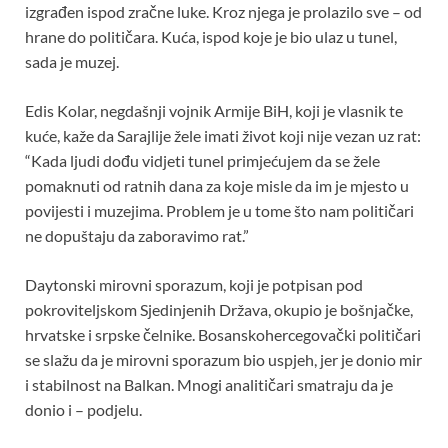
izgrađen ispod zračne luke. Kroz njega je prolazilo sve – od
hrane do političara. Kuća, ispod koje je bio ulaz u tunel,
sada je muzej.
Edis Kolar, negdašnji vojnik Armije BiH, koji je vlasnik te
kuće, kaže da Sarajlije žele imati život koji nije vezan uz rat:
“Kada ljudi dođu vidjeti tunel primjećujem da se žele
pomaknuti od ratnih dana za koje misle da im je mjesto u
povijesti i muzejima. Problem je u tome što nam političari
ne dopuštaju da zaboravimo rat.”
Daytonski mirovni sporazum, koji je potpisan pod
pokroviteljskom Sjedinjenih Država, okupio je bošnjačke,
hrvatske i srpske čelnike. Bosanskohercegovački političari
se slažu da je mirovni sporazum bio uspjeh, jer je donio mir
i stabilnost na Balkan. Mnogi analitičari smatraju da je
donio i – podjelu.