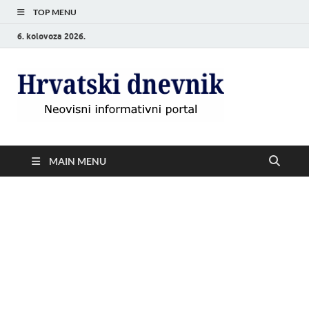
TOP MENU
6. kolovoza 2026.
Hrvat
Neovisni
informativni
dnevn
portal
MAIN MENU