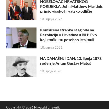
NOBELOVAC HRVATSKOG
PORIJEKLA: John Matthew Martinis
primio visoko hrvatsko odličje
13. srpnja 2026.
Komšićeva stranka reagirala na
Rezoluciju o Hrvatima u BiH! Evo
koju točku su posebno istaknuli
10. srpnja 2026.
NA DANAŠNJI DAN: 13. lipnja 1873.
rođen je Antun Gustav Matoš
13. lipnja 2026.
Copyright © 2026
Hrvatski dnevnik
.