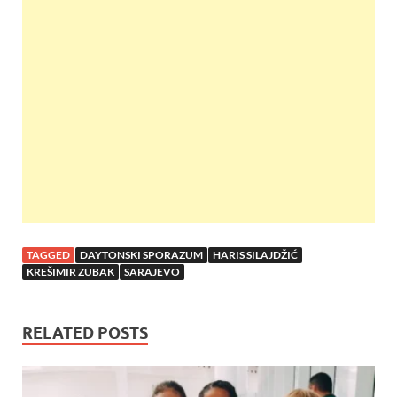
b
er
s
es
e
o
A
t
o
p
k
p
TAGGED
DAYTONSKI SPORAZUM
HARIS SILAJDŽIĆ
KREŠIMIR ZUBAK
SARAJEVO
RELATED POSTS