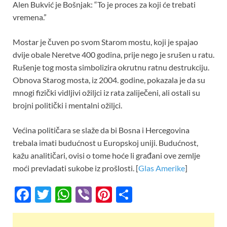
Alen Bukvić je Bošnjak: “To je proces za koji će trebati
vremena.”
Mostar je čuven po svom Starom mostu, koji je spajao
dvije obale Neretve 400 godina, prije nego je srušen u ratu.
Rušenje tog mosta simbolizira okrutnu ratnu destrukciju.
Obnova Starog mosta, iz 2004. godine, pokazala je da su
mnogi fizički vidljivi ožiljci iz rata zaliječeni, ali ostali su
brojni politički i mentalni ožiljci.
Većina političara se slaže da bi Bosna i Hercegovina
trebala imati budućnost u Europskoj uniji. Budućnost,
kažu analitičari, ovisi o tome hoće li građani ove zemlje
moći prevladati sukobe iz prošlosti. [
Glas Amerike
]
F
T
W
Vi
Pi
S
ac
w
h
b
nt
h
e
itt
at
er
er
ar