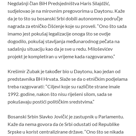
Negdašnji član BiH Predsjedništva Haris Silajdžić,
sudjelovao je na mirovnim pregovorima u Daytonu. Kaže
da je to što su bosanski Srbi dobili autonomno područje
nagrada za etničko čišćenje koje su proveli. “Ono što sada
imamo jest pokušaj legalizacije onoga što se ovdje
dogodilo, pokušaj stavljanja međunarodnog pečata na
sadašnju situaciju kao da je sve u redu. Miloševićev
projekt je kompletiran u vrijeme kada razgovaramo.”
Krešimir Zubak je također bio u Daytonu, kao jedan od
predstavnika BH Hrvata. Slaže se da o etničkim podjelama
treba razgovarati: “Ciljevi koje su različite strane imale
1992. godine, nakon što nisu riješeni silom, sada se
pokušavaju postići političkim sredstvima.”
Bosanski Srbin Slavko Jovičić je zastupnik u Parlamentu.
Kaže da nema govora da će Srbi odustati od Republike
Srpske u korist centralizirane države. “Ono što se nikada