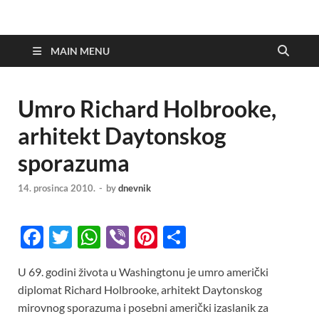
MAIN MENU
Umro Richard Holbrooke,
arhitekt Daytonskog
sporazuma
14. prosinca 2010.
-
by
dnevnik
F
T
W
Vi
Pi
S
ac
w
h
b
nt
h
U 69. godini života u Washingtonu je umro američki
e
itt
at
er
er
ar
diplomat Richard Holbrooke, arhitekt Daytonskog
b
er
s
es
e
mirovnog sporazuma i posebni američki izaslanik za