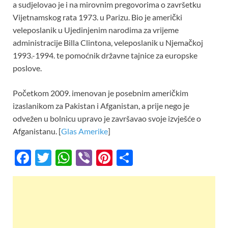
a sudjelovao je i na mirovnim pregovorima o završetku
Vijetnamskog rata 1973. u Parizu. Bio je američki
veleposlanik u Ujedinjenim narodima za vrijeme
administracije Billa Clintona, veleposlanik u Njemačkoj
1993.-1994. te pomoćnik državne tajnice za europske
poslove.
Početkom 2009. imenovan je posebnim američkim
izaslanikom za Pakistan i Afganistan, a prije nego je
odvežen u bolnicu upravo je završavao svoje izvješće o
Afganistanu. [
Glas Amerike
]
F
T
W
Vi
Pi
S
ac
w
h
b
nt
h
e
itt
at
er
er
ar
b
er
s
es
e
o
A
t