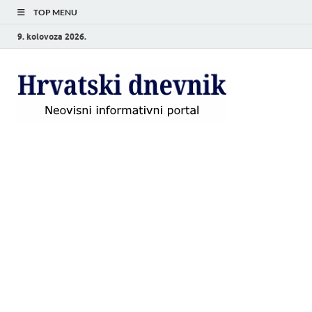
TOP MENU
9. kolovoza 2026.
Hrvat
Neovisni
informativni
dnevn
portal