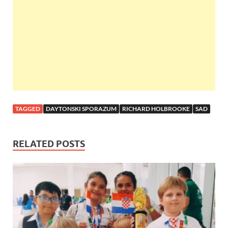
o
p
k
p
TAGGED
DAYTONSKI SPORAZUM
RICHARD HOLBROOKE
SAD
RELATED POSTS