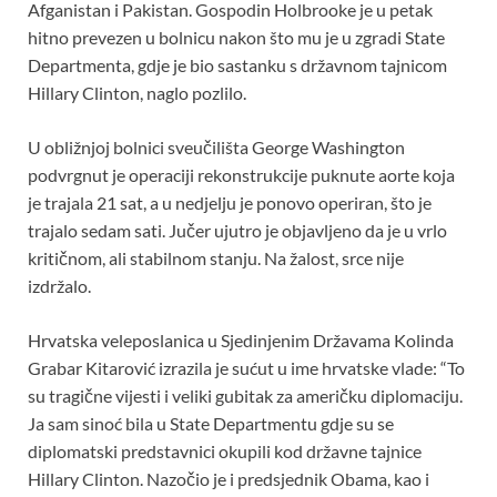
o
A
t
Afganistan i Pakistan. Gospodin Holbrooke je u petak
hitno prevezen u bolnicu nakon što mu je u zgradi State
o
p
Departmenta, gdje je bio sastanku s državnom tajnicom
k
p
Hillary Clinton, naglo pozlilo.
U obližnjoj bolnici sveučilišta George Washington
podvrgnut je operaciji rekonstrukcije puknute aorte koja
je trajala 21 sat, a u nedjelju je ponovo operiran, što je
trajalo sedam sati. Jučer ujutro je objavljeno da je u vrlo
kritičnom, ali stabilnom stanju. Na žalost, srce nije
izdržalo.
Hrvatska veleposlanica u Sjedinjenim Državama Kolinda
Grabar Kitarović izrazila je sućut u ime hrvatske vlade: “To
su tragične vijesti i veliki gubitak za američku diplomaciju.
Ja sam sinoć bila u State Departmentu gdje su se
diplomatski predstavnici okupili kod državne tajnice
Hillary Clinton. Nazočio je i predsjednik Obama, kao i