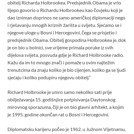
obitelj Richarda Holbrookea. Predsjednik Obama je vrlo
lijepo govorio o Richardu Holbrookeu kao čovjeku koji je
dao izniman doprinos ne samo američkoj diplomaciji nego
i rješavanju mnogih kriznih žarišta u svijetu. Sjećamo se i
njegove uloge u Bosni i Hercegovini, čega se prisjetio i
predsjednik Obama. Obitelj gospodina Holbrookea je, dok
je on bio u bolnici, sve vrijeme primala poruke iz svih
dijelova svijeta, posvuda gdje je Richard Holbrooke radio.
Kažu da im to mnogo znači i pomaže u ovim najtežim
trenutcima da znaju koliko je bio cijenjen, koliko ga se ljudi
sjećaju i koliko podupiru njegovu obitelj.”
Richard Holbrooke je umro samo nekoliko sati prije
obilježavanja 15. godišnjice potpisivanja Daytonskog
mirovnog sporazuma, čiji je on bio glavni arhitekt, a kojim
je 1995. godine okončan rat u Bosni i Hercegovini.
Diplomatsku karijeru počeo je 1962. u Južnom Vijetnamu,