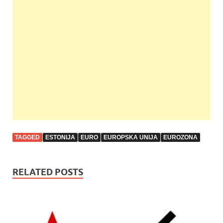
b
er
s
es
e
o
A
t
o
p
k
p
TAGGED
ESTONIJA
EURO
EUROPSKA UNIJA
EUROZONA
RELATED POSTS