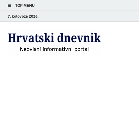
TOP MENU
7. kolovoza 2026.
Hrvat
Neovisni
informativni
dnevn
portal