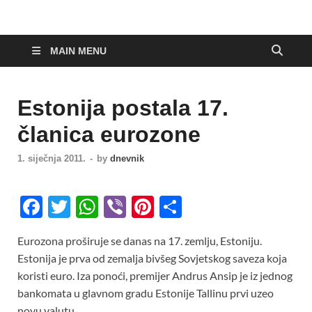
MAIN MENU
Estonija postala 17.
članica eurozone
1. siječnja 2011.
-
by
dnevnik
F
T
W
Vi
Pi
S
ac
w
h
b
nt
h
Eurozona proširuje se danas na 17. zemlju, Estoniju.
e
itt
at
er
er
ar
Estonija je prva od zemalja bivšeg Sovjetskog saveza koja
b
er
s
es
e
koristi euro. Iza ponoći, premijer Andrus Ansip je iz jednog
o
A
t
bankomata u glavnom gradu Estonije Tallinu prvi uzeo
novu valutu.