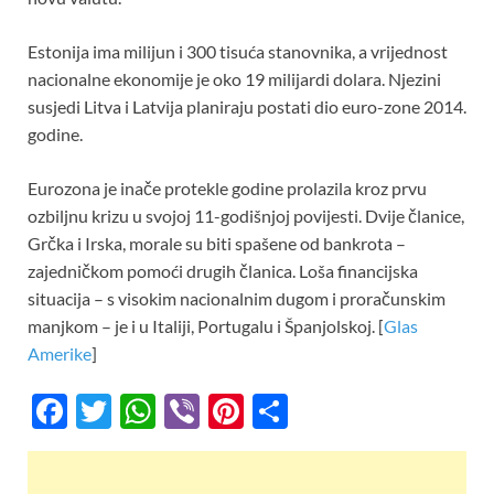
o
p
k
p
Estonija ima milijun i 300 tisuća stanovnika, a vrijednost
nacionalne ekonomije je oko 19 milijardi dolara. Njezini
susjedi Litva i Latvija planiraju postati dio euro-zone 2014.
godine.
Eurozona je inače protekle godine prolazila kroz prvu
ozbiljnu krizu u svojoj 11-godišnjoj povijesti. Dvije članice,
Grčka i Irska, morale su biti spašene od bankrota –
zajedničkom pomoći drugih članica. Loša financijska
situacija – s visokim nacionalnim dugom i proračunskim
manjkom – je i u Italiji, Portugalu i Španjolskoj. [
Glas
Amerike
]
F
T
W
Vi
Pi
S
ac
w
h
b
nt
h
e
itt
at
er
er
ar