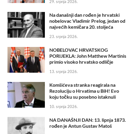
29. srpnja 2026.
Na današnji dan rođen je hrvatski
nobelovac Vladimir Prelog, jedan od
najvećih kemičara 20. stoljeća
23. srpnja 2026.
NOBELOVAC HRVATSKOG
PORIJEKLA: John Matthew Martinis
primio visoko hrvatsko odličje
13. srpnja 2026.
Komšićeva stranka reagirala na
Rezoluciju o Hrvatima u BiH! Evo
koju točku su posebno istaknuli
10. srpnja 2026.
NA DANAŠNJI DAN: 13. lipnja 1873.
rođen je Antun Gustav Matoš