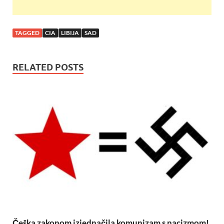
TAGGED
CIA
LIBIJA
SAD
RELATED POSTS
Češka zakonom izjednačila komunizam s nacizmom!