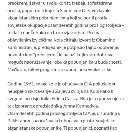
preokrenuli stvar u svoju korist, trebaju sofisticirana
oružja, poput onih koje su Sjedinjene Države davale
afganistanskim pobunjenicima koji se borili protiv
sovjetske okupacije osamdesetih godina prošlog stoljeća –
te da ih nauče kako da ta oružja koriste. Prema
objavljenim izvješćima, koja citiraju izvore iz Obamine
administracije, predsjednik je potpisao tajno odobrenje,
poznato kao “predsjednički nalaz” kojim se odobrava
moguće naoružavanje i obuka pobunjenika u budućnosti.
Međutim, takav program sa sobom nosi velike rizike.
Godine 1961. snage koje je obučavala CIA pokušale su
neuspjelo iskrcavanje u Zaljevu svinja na Kubi kako bi
svrgnuli predsjednika Fidela Castra. Bilo je to poniženje za
tek izabranog predsjednika Johna Kennedyja.
Osamdesetih godina prošlog stoljeća CIA je, u suradnji s
Pakistanom, naoružavala i obučavala protu-sovjetske
afganistanske pobunjenike. Ti pobunjenici, poznati kao