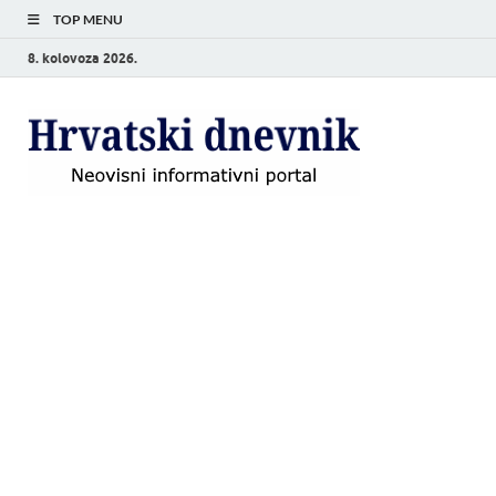
TOP MENU
8. kolovoza 2026.
Hrvat
Neovisni
informativni
dnevn
portal