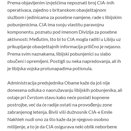
Prema objavljenim izvješćima nepoznati broj CIA-inih
operativaca, zajedno s britanskom obavještajnom
službom i jedinicama za posebne namjene, rade s libijskim
pobunjenicima. CIA ima svoju vlastitu paravojnu
komponentu, poznatu pod imenom Divizija za posebne
aktivnosti. Međutim, što bi to CIA mogla raditi u Libiju uz
prikupljanje obavještajnih informacija prilično je nejasno.
Prema svim naznakama, libijski pobunjenici su slabo
obučeni i opremljeni. Postigli su neka napredovanja, ali ih
je libijska vojska protunapadima potisnula.
Administracija predsjednika Obame kaže da još nije
donesena odluka o naoružavanju libijskih pobunjenika, ali
ostaje pri čvrstom stavu kako neće poslati kopnene
postrojbe, već da će radije ostati na provođenju zone
zabranjenog letenja. Bivši viši dužnosnik CIA-e Emile
Nakhleh nudi ono za što kaže da je njegovo osobno
mišljenje, a to je da CIA osigurava neki oblik neborbene