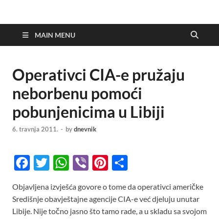
MAIN MENU
Operativci CIA-e pružaju
neborbenu pomoći
pobunjenicima u Libiji
6. travnja 2011.
-
by
dnevnik
F
T
W
Vi
Pi
S
ac
w
h
b
nt
h
Objavljena izvješća govore o tome da operativci američke
e
itt
at
er
er
ar
Središnje obavještajne agencije CIA-e već djeluju unutar
b
er
s
es
e
Libije. Nije točno jasno što tamo rade, a u skladu sa svojom