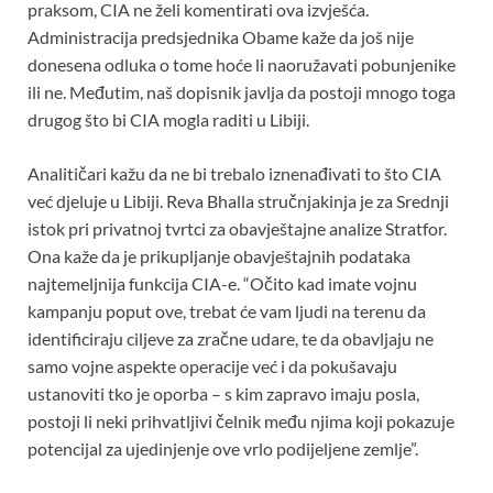
o
A
t
praksom, CIA ne želi komentirati ova izvješća.
Administracija predsjednika Obame kaže da još nije
o
p
donesena odluka o tome hoće li naoružavati pobunjenike
k
p
ili ne. Međutim, naš dopisnik javlja da postoji mnogo toga
drugog što bi CIA mogla raditi u Libiji.
Analitičari kažu da ne bi trebalo iznenađivati to što CIA
već djeluje u Libiji. Reva Bhalla stručnjakinja je za Srednji
istok pri privatnoj tvrtci za obavještajne analize Stratfor.
Ona kaže da je prikupljanje obavještajnih podataka
najtemeljnija funkcija CIA-e. “Očito kad imate vojnu
kampanju poput ove, trebat će vam ljudi na terenu da
identificiraju ciljeve za zračne udare, te da obavljaju ne
samo vojne aspekte operacije već i da pokušavaju
ustanoviti tko je oporba – s kim zapravo imaju posla,
postoji li neki prihvatljivi čelnik među njima koji pokazuje
potencijal za ujedinjenje ove vrlo podijeljene zemlje”.