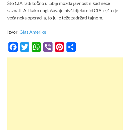
Što CIA radi točno u Libiji možda javnost nikad neće
saznati. Ali kako naglašavaju bivši djelatnici CIA-e, što je
veća neka operacija, to ju je teže zadržati tajnom.
Izvor:
Glas Amerike
F
T
W
Vi
Pi
S
ac
w
h
b
nt
h
e
itt
at
er
er
ar
b
er
s
es
e
o
A
t
o
p
k
p