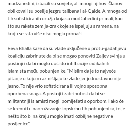
mudžahedini, izbacili su sovjete, ali mnogi njihovi članovi
oblikovali su poslije jezgru talibana i al-Qaide. A mnoga od
tih sofisticiranih oružja koja su mudžahedini primali, kao
što su rakete zemlja-zrak koje se ispaljuju s ramena, na
kraju se rata više nisu mogla pronaći.
Reva Bhalla kaže da su vlade uključene u protu-gadafijevu
koaliciju zabrinute da bi se mogao ponoviti Zaljev svinja u
pustinji i da bi moglo doći do infiltracije radikalnih
islamista među pobunjenike. “Mislim da je to najveće
pitanje o kojem razmišljaju te vlade jer jednostavno nije
jasno. To nije vrlo sofisticirana ili vojno sposobna
oporbena snaga. A postoji i zabrinutost da bi se
militantniji islamisti mogli pomiješati s oporbom. I ako će
se krenuti u naoružavanje i opskrbu tih pobunjenika, to je
nešto što bi na kraju moglo imati ozbiljne negativne
posljedice”.