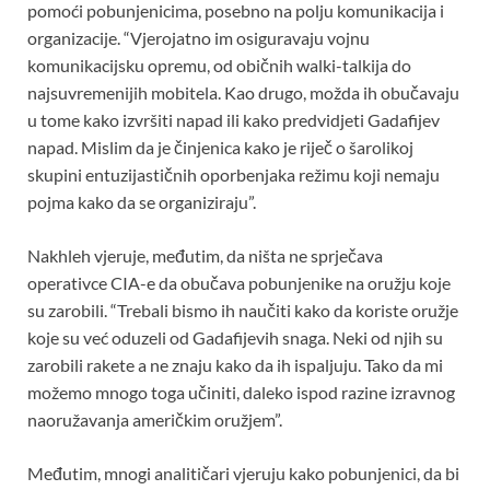
pomoći pobunjenicima, posebno na polju komunikacija i
organizacije. “Vjerojatno im osiguravaju vojnu
komunikacijsku opremu, od običnih walki-talkija do
najsuvremenijih mobitela. Kao drugo, možda ih obučavaju
u tome kako izvršiti napad ili kako predvidjeti Gadafijev
napad. Mislim da je činjenica kako je riječ o šarolikoj
skupini entuzijastičnih oporbenjaka režimu koji nemaju
pojma kako da se organiziraju”.
Nakhleh vjeruje, međutim, da ništa ne sprječava
operativce CIA-e da obučava pobunjenike na oružju koje
su zarobili. “Trebali bismo ih naučiti kako da koriste oružje
koje su već oduzeli od Gadafijevih snaga. Neki od njih su
zarobili rakete a ne znaju kako da ih ispaljuju. Tako da mi
možemo mnogo toga učiniti, daleko ispod razine izravnog
naoružavanja američkim oružjem”.
Međutim, mnogi analitičari vjeruju kako pobunjenici, da bi